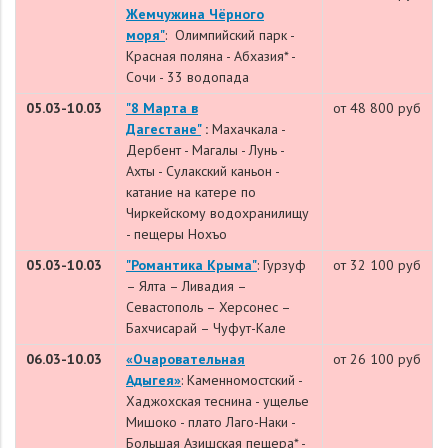
Жемчужина Чёрного
моря"
: Олимпийский парк -
Красная поляна - Абхазия* -
Сочи - 33 водопада
05.03-10.03
"
8 Марта в
от 48 800 руб
Дагестане"
:
Махачкала -
Дербент - Магалы - Лунь -
Ахты - Сулакский каньон -
катание на катере по
Чиркейскому водохранилищу
- пещеры Нохъо
05.03-10.03
"Романтика Крыма"
: Гурзуф
от 32 100 руб
– Ялта – Ливадия –
Севастополь – Херсонес –
Бахчисарай – Чуфут-Кале
06.03-10.03
«Очаровательная
от 26 100 руб
Адыгея»
: Каменномостский -
Хаджохская теснина - ущелье
Мишоко - плато Лаго-Наки -
Большая Азишская пещера* -