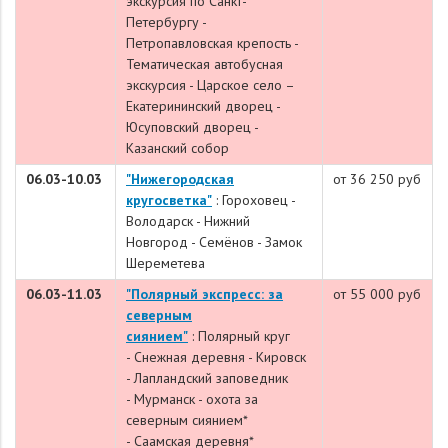
экскурсия по Санкт-
Петербургу -
Петропавловская крепость -
Тематическая автобусная
экскурсия - Царское село –
Екатерининский дворец -
Юсуповский дворец -
Казанский собор
06.03-10.03
"Нижегородская
от 36 250 руб
кругосветка"
: Гороховец -
Володарск - Нижний
Новгород - Семёнов - Замок
Шереметева
06.03-11.03
"Полярный экспресс: за
от 55 000 руб
северным
сиянием"
:
Полярный круг
-
Снежная деревня -
Кировск
- Лапландский заповедник
-
Мурманск -
охота за
северным сиянием*
-
Саамская деревня*