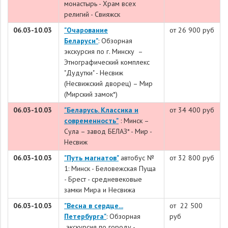
монастырь - Храм всех
религий - Свияжск
06.03-10.03
"Очарование
от 26 900 руб
Беларуси"
: Обзорная
экскурсия по г. Минску –
Этнографический комплекс
"Дудутки" - Несвиж
(Несвижский дворец) – Мир
(Мирский замок*)
06.03-10.03
"Беларусь. Классика и
от 34 400 руб
современность"
: Минск –
Сула – завод БЕЛАЗ* - Мир -
Несвиж
06.03-10.03
"Путь магнатов"
автобус №
от 32 800 руб
1: Минск - Беловежская Пуща
- Брест - средневековые
замки Мира и Несвижа
06.03-10.03
"Весна в сердце...
от 22 500
Петербурга"
: Обзорная
руб
экскурсия по городу -