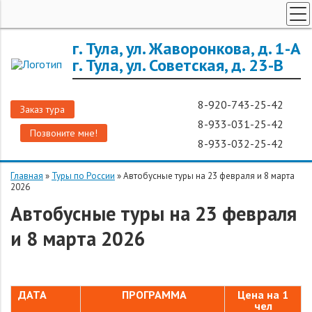
ТУРЫ ПО РОССИИ
г. Тула, ул. Жаворонкова, д. 1-А
г. Тула, ул. Советская, д. 23-В
ЗАРУБЕЖНЫЕ ТУРЫ
ТУРЫ ДЛЯ ГРУПП
8-920-743-25-42
Заказ тура
ГОРЯЩИЕ ТУРЫ
8-933-031-25-42
Позвоните мне!
ДОП. УСЛУГИ
8-933-032-25-42
О КОМПАНИИ
Главная
»
Туры по России
»
Автобусные туры на 23 февраля и 8 марта
2026
Автобусные туры на 23 февраля
и 8 марта 2026
ДАТА
ПРОГРАММА
Цена на 1
чел