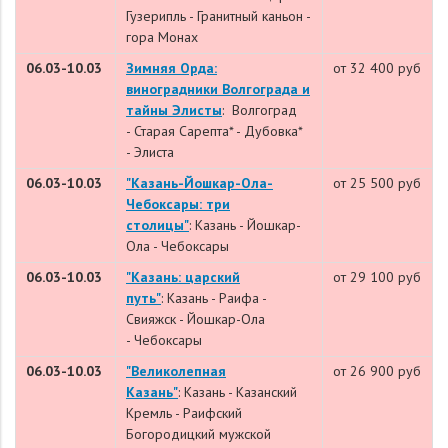
Гузерипль - Гранитный каньон -
гора Монах
06.03-10.03
Зимняя Орда:
от 32 400 руб
виноградники Волгограда и
тайны Элисты
:
Волгоград
-
Старая Сарепта* -
Дубовка*
-
Элиста
06.03-10.03
"Казань-Йошкар-Ола-
от 25 500 руб
Чебоксары: три
столицы"
: Казань - Йошкар-
Ола - Чебоксары
06.03-10.03
"Казань: царский
от 29 100 руб
путь"
:
Казань
-
Раифа
-
Свияжск - Йошкар-Ола
-
Чебоксары
06.03-10.03
"Великолепная
от 26 900 руб
Казань"
: Казань - Казанский
Кремль - Раифский
Богородицкий мужской