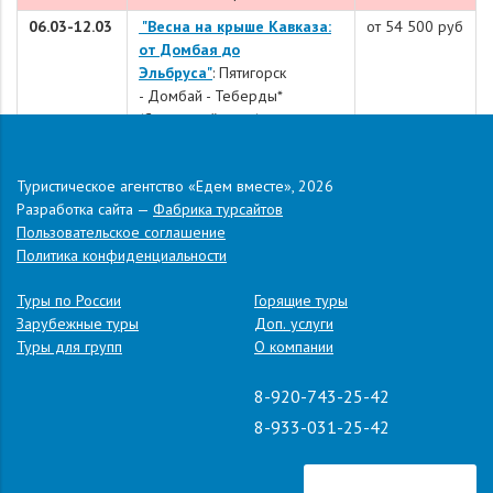
06.03-12.03
"Весна на крыше Кавказа:
от 54 500 руб
от Домбая до
Эльбруса"
:
Пятигорск
-
Домбай -
Теберды*
(Сентинский храм)
-
Кисловодск -
Нальчик
-
Нижнее Голубое озеро*
Туристическое агентство «Едем вместе», 2026
-
горячие источники
Разработка сайта —
Фабрика турсайтов
Аушигера* -
Приэльбрусье
Пользовательское соглашение
07.03-08.03
"Легендарная
от 26 900 руб
Политика конфиденциальности
Русь"
: Троице-Сергиева
Лавра - Переславль-
Туры по России
Горящие туры
Залесский - Ростов Великий -
Зарубежные туры
Доп. услуги
Ростовский Кремль -
Туры для групп
О компании
Ярославль - Спасо-
Преображенский монастырь -
8-920-743-25-42
Кострома - Ипатьевский
8-933-031-25-42
монастырь
07.03-08.03
"
История со вкусом:
от 21 900 руб
Коломна – Рязань -