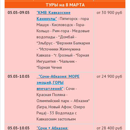
ТУРЫ на 8 МАРТА
05.03-09.03
"КМВ: Кавказские
от 30 900 руб
Каникулы"
: Пятигорск - гора
Машук - Кисловодск - Гора-
Кольцо - Рим-гора - Медовые
водопады - *Домбай -
*Эльбрус - *Верхняя Балкария
- *Источники Жемчужина
Кавказа - *г. Грозный - *Горная
Ингушетия - *Нальчик -
*Горная Чечня
05.03-10.03
"Сочи-Абхазия: МОРЕ
от 24 900 руб
эмоций, ГОРЫ
впечатлений"
: Сочи -
Красная Поляна -
Олимпийский парк – Абхазия*
(Гагра, Новый Афон; Озеро
Рица) - 33 Водопада с
Кавказским застольем
05.03-10.03
"Сочи + Абхазия:
от 28 400 руб