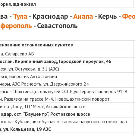
ория, жд-вокзал
ва -
Тула
-
Краснодар
-
Анапа
- Керчь -
Фео
ферополь
-
Севастополь
енование остановочных пунктов
а, Саларьево АВ
 остан. Кирипичный завод, Городской переулок, 46
ж, ул. Остужева, д. 51 (АЗС)
вск, напротив Автостанции
гучары, АЗС Роснефть,
ул. Дзержинсокого 24
менск – Шахтинск,отель музей СССР,ул. Героев Пионеров 91-В
, Развязка на трассе М-4, Новошахтинский поворот
в-на-Дону, ТЦ "Мега", Аксакайское шоссе
одар, ост. "Бауцентр", Ростовское шоссе
нск-на-Кубани, автобусная остановка напротив автовокзала
, ул. Кольцевая, 19 АЗС