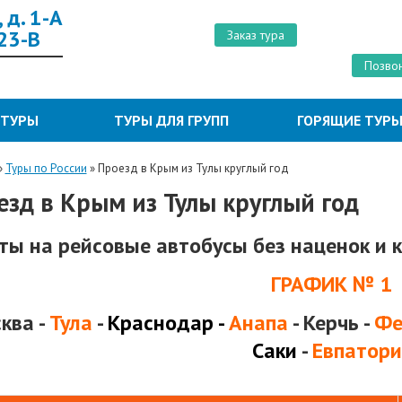
 д. 1-А
 23-В
Заказ тура
Позвон
 ТУРЫ
ТУРЫ ДЛЯ ГРУПП
ГОРЯЩИЕ ТУР
»
Туры по России
»
Проезд в Крым из Тулы круглый год
езд в Крым из Тулы круглый год
ты на рейсовые автобусы без наценок и 
ГРАФИК № 1
ква -
Тула
-
Краснодар
-
Анапа
- Керчь -
Фе
Саки
-
Евпатори