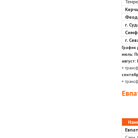
Темрю
Керчь
Феодо
г. Су
Симфе
г. Се
График 
июль: Пн
август:
+ транс
сентяб
+ транс
Евпа
Наи
Евпат
Саки,