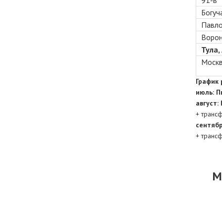
91-в
Богуча
Павло
Ворон
Тула,
Москв
График 
июль: Пн
август:
+ транс
сентяб
+ транс
М