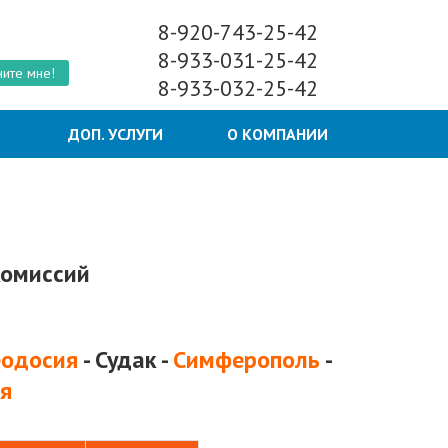
8-920-743-25-42
8-933-031-25-42
ите мне!
8-933-032-25-42
Ы
ДОП. УСЛУГИ
О КОМПАНИИ
комиссий
одосия
- Судак -
Симферополь
-
я