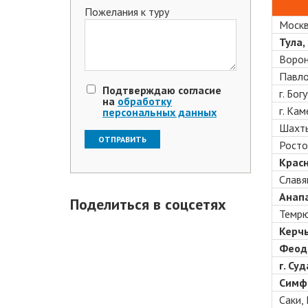
Пожелания к туру
Москв
Тула,
Вороне
Павло
Подтверждаю согласие
г. Бо
на
обработку
г. Ка
персональных данных
Шахты
Росто
Красн
Славя
Анапа
Поделиться в соцсетях
Темрю
Керчь
Феодо
г. Су
Симфе
Саки,