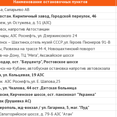
Наименование остановочных пунктов
а, Саларьево АВ
 остан. Кирипичный завод, Городской переулок, 46
ж, ул. Остужева, д. 51 (АЗС)
вск, напротив Автостанции
гучары, АЗС Роснефть,
ул. Дзержинсокого 24
менск – Шахтинск,отель музей СССР,ул. Героев Пионеров 91-В
, Развязка на трассе М-4, Новошахтинский поворот
в-на-Дону, ТЦ "Мега", Аксакайское шоссе
одар, ост. "Бауцентр", Ростовское шоссе
нск-на-Кубани, автобусная остановка напротив автовокзала
, ул. Кольцевая, 19 АЗС
к АЗС Роснефть,ул. Е. Шапова,25
, ул. Чкалова, 44 ост. Детская больница
сия, Керченское шоссе, ост. пансионат "Украина"
дак (Грушевка АС)
рополь, жд-вокзал / ул. Гагарина, 5, маг. "Пуд"
 Евпаторийское шоссе, д. 79-Б АЗС "Атан"