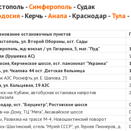
стополь -
Симферополь
- Судак
досия
-
Керчь
-
Анапа
-
Краснодар
-
Тула
-
енование остановочных пунктов
вастополь, ул. Второй Обороны, ост. Сады
рополь, жд-вокзал / ул. Гагарина, 5, маг. "Пуд"
дак
(Грушевка АС)
сия, Керченское шоссе, ост. пансионат "Украина"
, ул. Чкалова 44 ост. Детская больница
к АЗС Роснефть,ул. Е. Шапова, 25
, ул. Кольцевая, 19 АЗС
нск-на-Кубани, автобусная остановка напротив
окзала
одар, ост. "Бауцентр", Ростовское шоссе
в-на-Дону, ТЦ "Мега", Аксакайское шоссе
, Развязка на трассе М-4, Новошахтинский поворот
ск-Шахтинский, отель "Музей СССР", ул. Героев Пионеров, д.