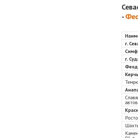
Сева
-
Фео
Наим
г. Се
Симфе
г. Су
Феодо
Керчь
Темрю
Анапа
Славя
автов
Красн
Росто
Шахты
Камен