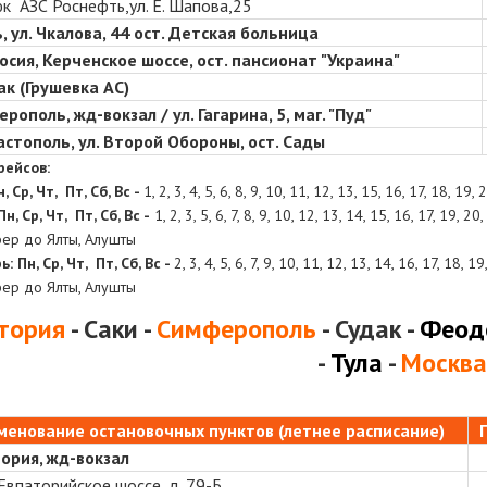
к АЗС Роснефть,ул. Е. Шапова,25
, ул. Чкалова, 44 ост. Детская больница
сия, Керченское шоссе, ост. пансионат "Украина"
дак (Грушевка АС)
рополь, жд-вокзал / ул. Гагарина, 5, маг. "Пуд"
вастополь,
ул. Второй Обороны, ост. Сады
рейсов:
, Ср, Чт, Пт, Сб, Вс -
1, 2, 3, 4, 5, 6, 8, 9, 10, 11, 12, 13, 15, 16, 17, 18, 19,
Пн, Ср, Чт, Пт, Сб, Вс -
1, 2, 3, 5, 6, 7, 8, 9, 10, 12, 13, 14, 15, 16, 17, 19, 20
фер до Ялты, Алушты
рь:
Пн, Ср, Чт, Пт, Сб, Вс -
2, 3, 4, 5, 6, 7, 9, 10, 11, 12, 13, 14, 16, 17, 18, 1
фер до Ялты, Алушты
тория
- Саки -
Симферополь
- Судак -
Феод
-
Тула
-
Москв
менование остановочных пунктов
(летнее расписание)
ория, жд-вокзал
 Евпаторийское шоссе, д. 79-Б