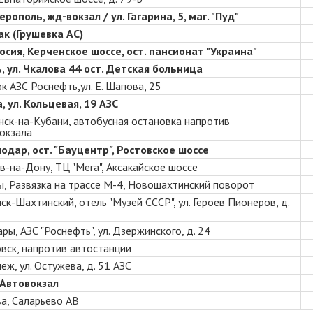
рополь, жд-вокзал / ул. Гагарина, 5, маг. "Пуд"
дак
(Грушевка АС)
сия, Керченское шоссе, ост. пансионат "Украина"
, ул. Чкалова 44 ост. Детская больница
к АЗС Роснефть,ул. Е. Шапова, 25
, ул. Кольцевая, 19 АЗС
нск-на-Кубани, автобусная остановка напротив
окзала
одар, ост. "Бауцентр", Ростовское шоссе
в-на-Дону, ТЦ "Мега", Аксакайское шоссе
, Развязка на трассе М-4, Новошахтинский поворот
ск-Шахтинский, отель "Музей СССР", ул. Героев Пионеров, д.
ры, АЗС "Роснефть", ул. Дзержинского, д. 24
вск, напротив автостанции
еж, ул. Остужева, д. 51 АЗС
 Автовокзал
а, Саларьево АВ