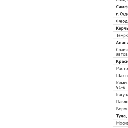
Симфе
г. Су
Феодо
Керчь
Темрю
Анапа
Славя
автов
Красн
Росто
Шахты
Камен
91-в
Богуча
Павло
Ворон
Тула,
Москв