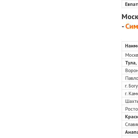
Евпат
Моск
-
Сим
Наим
Москв
Тула,
Вороне
Павло
г. Бо
г. Ка
Шахты
Росто
Красн
Славя
Анапа