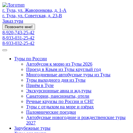
г. Тула, ул. Жаворонкова, д. 1-А
г. Тула, ул. Советская, д. 23-В
Заказ тура
Позвоните мне!
8-920-743-25-42
8-933-031-25-42
8-933-032-25-42
Туры по России
Автобусом к морю из Тулы 2026
Проезд в Крым из Тулы круглый год
Многодневные автобусные туры из Тулы
Туры выходного дня из Тулы
Приём в Туле
Экскурсионные авиа и жд-туры
Санатории, пансионаты, отели
Речные круизы по России и СНГ
Туры с отдыхом на море и озёрах
Паломнические поездки
Автобусные новогодние и рождественские туры
2027
Зарубежные туры