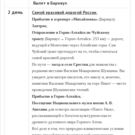
Вылет в Барнаул.
2 день
Самой красивой дорогой России
Прибытие в аэропорт «Михайловка»
(Барнаул).
Завтрак.
Отправление в Горно-Алтайск по Чуйскому
тракту
(Барнаул → Горно-Алтайск: 253 км) — дороге,
ведущей в Монголию через Алтайские горы. Сам
Чуйский тракт претендует на то, чтобы считаться
самой красивой дорогой.
По пути —
заезд в село Сростки
для знакомства с
родными местами Василия Макаровича Шукшина. Вы
увидите дом матери писателя, его школу и, конечно,
памятник Василию Макаровичу на горе Пикет — месте
проведения Шукшинских чтений.
Прибытие в Горно-Алтайск.
Посещение Национального музея имени А. В.
Анохина
для осмотра экспозиции «Плато Укок»,
рассказывающей о богатом культурном пласте
древнего духовного мира Горного Алтая.
Всё дело в том, что природно-климатические условия
плато способствовали уникальной сохранности