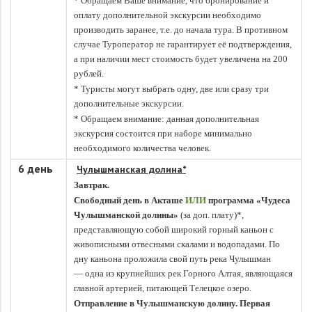
* Обращаем Ваше внимание, что бронирование и
оплату дополнительной экскурсии необходимо
производить заранее, т.е. до начала тура. В противном
случае Туроператор не гарантирует её подтверждения,
а при наличии мест стоимость будет увеличена на 200
рублей.
* Туристы могут выбрать одну, две или сразу три
дополнительные экскурсии.
* Обращаем внимание: данная дополнительная
экскурсия состоится при наборе минимально
необходимого количества человек.
6 день
Чулышманская долина*
Завтрак.
Свободный день в Акташе
ИЛИ
программа
«
Чудеса
Чулышманской долины
»
(за доп. плату)*,
представляющую собой широкий горный каньон с
живописными отвесными скалами и водопадами. По
дну каньона проложила свой путь река Чулышман
— одна из крупнейших рек Горного Алтая, являющаяся
главной артерией, питающей Телецкое озеро.
Отправление в Чулышманскую долину.
Первая