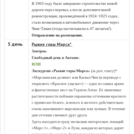
В 1903 году было завершено строительство новой
дороги через перевал, а после дополнительной
реконструкции, произведённой в 1924−1925 годах,
стало возможным и автомобильное движение через
Чике-Таман (тогда насчитывалось 47 зигзагов!).
Отправление на размещение.
5 день
Рыжие горы Марса*
Завтрак.
Свободный день в Акташе.
ИЛИ
Экскурсия «Рыжие горы Марса»
(за доп. плату)*.
«Марсианская долина» или Кызыл-Чин (в переводе с
тюркского «Красное ущелье») — одно из самых ярких
и фантастичных мест на Горном Алтае. Её лишенные
растительности пейзажи окрашены оттенками красного
с примесью белого, зеленого и желтого действительно
очень напоминают марсианские или лунные. В течение
дня оттенки сменяют друг друга.
Здесь находится сразу несколько интересных локаций:
«Марс-1», «Марс-2» и Луна, каждая из которых дарит