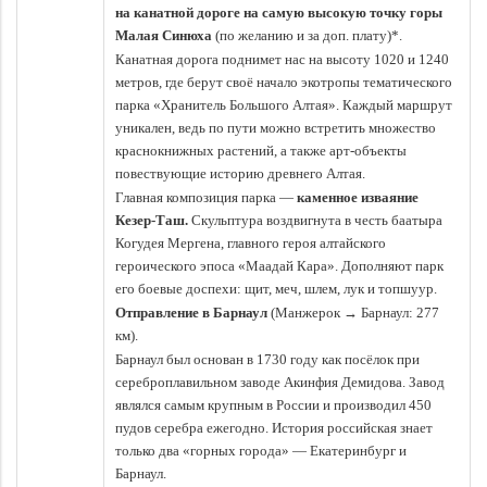
на канатной дороге на самую высокую точку горы
Малая Синюха
(по желанию и за доп. плату)*.
Канатная дорога поднимет нас на высоту 1020 и 1240
метров, где берут своё начало экотропы тематического
парка «Хранитель Большого Алтая». Каждый маршрут
уникален, ведь по пути можно встретить множество
краснокнижных растений, а также арт-объекты
повествующие историю древнего Алтая.
Главная композиция парка —
каменное изваяние
Кезер-Таш.
Скульптура воздвигнута в честь баатыра
Когудея Мергена, главного героя алтайского
героического эпоса «Маадай Кара». Дополняют парк
его боевые доспехи: щит, меч, шлем, лук и топшуур.
Отправление в Барнаул
(Манжерок → Барнаул: 277
км).
Барнаул был основан в 1730 году как посёлок при
сереброплавильном заводе Акинфия Демидова. Завод
являлся самым крупным в России и производил 450
пудов серебра ежегодно. История российская знает
только два «горных города» — Екатеринбург и
Барнаул.