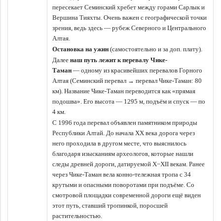
пересекает Семинский хребет между горами Сарлык и
Вершина Тияхты. Очень важен с географической точки
зрения, ведь здесь — рубеж Северного и Центрального
Алтая.
Остановка на ужин
(самостоятельно и за доп. плату).
Далее
наш путь лежит к перевалу Чике-
Таман
— одному из красивейших перевалов Горного
Алтая (Семинский перевал → перевал Чике-Таман: 80
км). Название Чике-Таман переводится как «прямая
подошва». Его высота — 1295 м, подъём и спуск — по
4 км.
С 1996 года перевал объявлен памятником природы
Республики Алтай. До начала XX века дорога через
него проходила в другом месте, что выяснилось
благодаря изысканиям археологов, которые нашли
следы древней дороги, датируемой X−XII векам. Ранее
через Чике-Таман вела конно-тележная тропа с 34
крутыми и опасными поворотами при подъёме. Со
смотровой площадки современной дороги ещё виден
этот путь, ставший тропинкой, поросшей
растительностью.