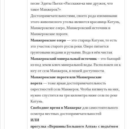
песне Эдиты Пьехи «Расскажи-ка мне дружок, что
такое Манжерок?»
Достопримечательностями, своего рода изюминками
этого живописного уголка являются красавица Катунь,
Манжерокское озеро, Манжерокский источник и
Манжерокские пороги.
Манжерокское озеро
— это старица Катуни, то есть
это участок старого русла реки. Озеро питается
грунтовыми водами и ручьями. Вода в нём чистая.
Манжерокский минеральный источник
– это бьющий
из-под земли ключ минеральной воды. Расположен он к
югу от села Манжерок, в пешей доступности.
Манжерокские пороги или Манжерокские
ворота
— тоже яркая достопримечательность
окрестностей села Манжерок. Чтобы взглянуть на них,
нужно спустится на три километра ниже села по реке
Катунь.
Свободное время в Манжерке
для самостоятельного
осмотра местных достопримечательностей
ИЛИ
прогулка «Вершины Большого Алтая» с подъёмом