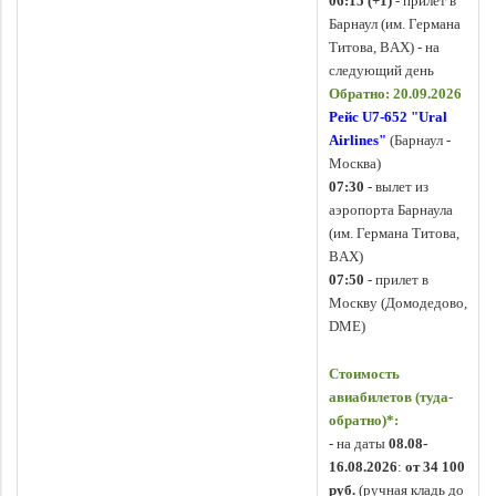
06:15 (+1)
- прилет в
Барнаул (им. Германа
Титова, BAX) - на
следующий день
Обратно: 20.09.2026
Рейс U7-652
"
Ural
Airlines
"
(Барнаул -
Москва)
07:30
- вылет из
аэропорта Барнаула
(им. Германа Титова,
BAX)
07:50
- прилет в
Москву (Домодедово,
DME)
Стоимость
авиабилетов (туда-
обратно)*
:
- на даты
08.08-
16.08.2026
:
от
34 100
руб.
(ручная кладь до