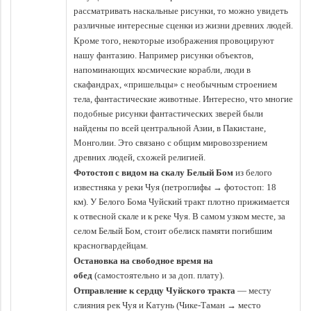
рассматривать наскальные рисунки, то можно увидеть
различные интересные сценки из жизни древних людей.
Кроме того, некоторые изображения провоцируют
нашу фантазию. Например рисунки объектов,
напоминающих космические корабли, люди в
скафандрах, «пришельцы» с необычным строением
тела, фантастические животные. Интересно, что многие
подобные рисунки фантастических зверей были
найдены по всей центральной Азии, в Пакистане,
Монголии. Это связано с общим мировоззрением
древних людей, схожей религией.
Фотостоп с видом на скалу Белый Бом
из белого
известняка у реки Чуя (петроглифы → фотостоп: 18
км).
У Белого Бома Чуйский тракт плотно прижимается
к отвесной скале и к реке Чуя. В самом узком месте, за
селом Белый Бом, стоит обелиск памяти погибшим
красногвардейцам.
Остановка на свободное время на
обед
(самостоятельно и за доп. плату).
Отправление к сердцу Чуйского тракта
— месту
слияния рек Чуя и Катунь (Чике-Таман → место