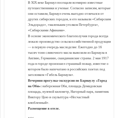
В XIX веке Барнаул посещали всемирно известные
путешественники и ученые. Согласно записям, которые
они оставили, Барнаул очень выгодно отличался от
других сибирских городов, и его называли «Сибирским
Эльдорадо», «маленьким уголком Петербурга»,
«Сибирскими Афинами».
В основе экономического благополучия города всегда
лежало производство сельскохозяйственной продукции
— в первую очередь маслоделие. Ежегодно до 16
тысяч тонн сливочного масла вывозили из Барнаула в
Англию, Германию, скандинавские страны. 2 мая 1917
года в городе произошел страшный пожар, известие о
котором было напечатано в российских газетах под
заголовком «Гибель Барнаула».
Вечерняя прогулка-экскурсия по Барнаулу «Город
на Оби»:
набережная Оби, площадь Демидовская
площадь, нулевой километр, Нагорный парк, памятник
Виктору Цою и скульптура «Несчастный
влюбленный».
Размещение в отеле.