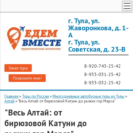
ТУРЫ ПО РОССИИ
г. Тула, ул.
Жаворонкова, д. 1-
ЗАРУБЕЖНЫЕ ТУРЫ
А
ТУРЫ ДЛЯ ГРУПП
г. Тула, ул.
ГОРЯЩИЕ ТУРЫ
Советская, д. 23-В
ДОП. УСЛУГИ
8-920-743-25-42
О КОМПАНИИ
Заказ тура
8-933-031-25-42
Позвоните мне!
8-933-032-25-42
Главная
»
Туры по России
»
Многодневные автобусные туры из Тулы
»
Алтай
»
"Весь Алтай: от бирюзовой Катуни до рыжих гор Марса"
"Весь Алтай: от
бирюзовой Катуни до