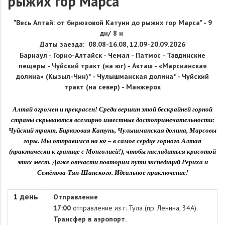
рыжих гор Марса"
"
Весь Алтай: от бирюзовой Катуни до рыжих гор Марса
"
- 9
дн/ 8 н
Даты заезда:
08.08-
16.08
, 12
.09-
20.09.2026
Барнаул -
Горно-Алтайск -
Чемал -
Патмос -
Тавдинские
пещеры -
Чуйский тракт (на юг) -
Акташ -
«Марсианская
долина» (Кызыл-Чин)* -
Чулышманская долина* -
Чуйский
тракт (на север) -
Манжерок
Алтай огромен и прекрасен! Среди вершин этой бескрайней горной
страны скрываются всемирно известные достопримечательности:
Чуйский тракт, Бирюзовая Катунь, Чулышманская долина, Марсовы
горы. Мы отправимся на юг – в самое сердце горного Алтая
(практически к границе с Монголией!), чтобы насладиться красотой
этих мест. Даже отчасти повторим пути экспедиций Рериха и
Семёнова-Тян-Шанского. Идеальное приключение!
1 день
Отправление
17:00
отправление из г. Тула (пр. Ленина, 34А).
Трансфер в аэропорт
.