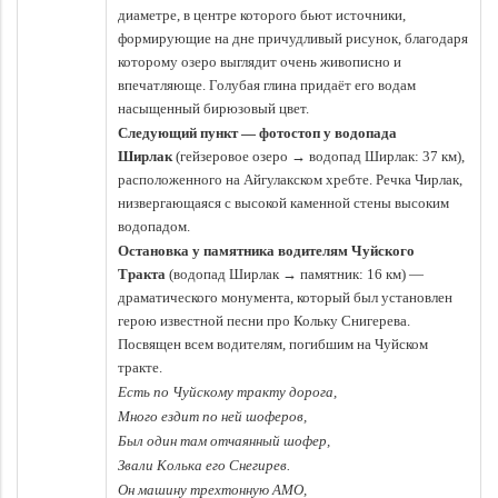
диаметре, в центре которого бьют источники,
формирующие на дне причудливый рисунок, благодаря
которому озеро выглядит очень живописно и
впечатляюще. Голубая глина придаёт его водам
насыщенный бирюзовый цвет.
Следующий пункт — фотостоп у водопада
Ширлак
(гейзеровое озеро → водопад Ширлак: 37 км),
расположенного на Айгулакском хребте. Речка Чирлак,
низвергающаяся с высокой каменной стены высоким
водопадом.
Остановка у памятника водителям Чуйского
Тракта
(водопад Ширлак → памятник: 16 км) —
драматического монумента, который был установлен
герою известной песни про Кольку Снигерева.
Посвящен всем водителям, погибшим на Чуйском
тракте.
Есть по Чуйскому тракту дорога,
Много ездит по ней шоферов,
Был один там отчаянный шофер,
Звали Колька его Снегирев.
Он машину трехтонную АМО,