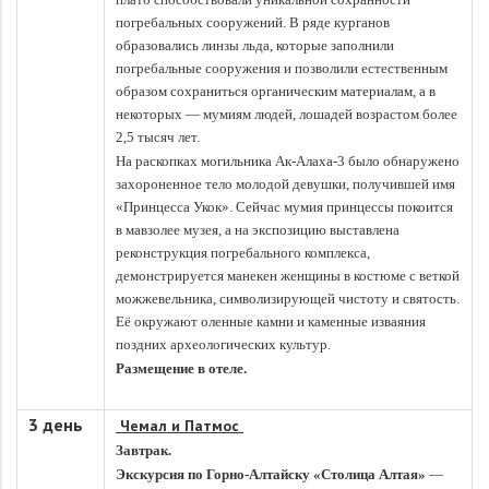
погребальных сооружений. В ряде курганов
образовались линзы льда, которые заполнили
погребальные сооружения и позволили естественным
образом сохраниться органическим материалам, а в
некоторых — мумиям людей, лошадей возрастом более
2,5 тысяч лет.
На раскопках могильника Ак-Алаха-3 было обнаружено
захороненное тело молодой девушки, получившей имя
«Принцесса Укок». Сейчас мумия принцессы покоится
в мавзолее музея, а на экспозицию выставлена
реконструкция погребального комплекса,
демонстрируется манекен женщины в костюме с веткой
можжевельника, символизирующей чистоту и святость.
Её окружают оленные камни и каменные изваяния
поздних археологических культур.
Размещение в отеле.
3 день
Чемал и Патмос
Завтрак.
Экскурсия по Горно-Алтайску «Столица Алтая»
—