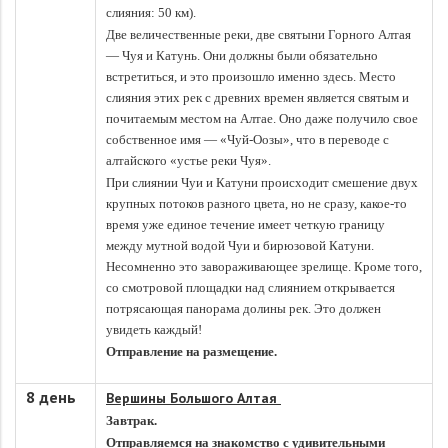
слияния: 50 км).
Две величественные реки, две святыни Горного Алтая
— Чуя и Катунь. Они должны были обязательно
встретиться, и это произошло именно здесь. Место
слияния этих рек с древних времен является святым и
почитаемым местом на Алтае. Оно даже получило свое
собственное имя — «Чуй-Оозы», что в переводе с
алтайского «устье реки Чуя».
При слиянии Чуи и Катуни происходит смешение двух
крупных потоков разного цвета, но не сразу, какое-то
время уже единое течение имеет четкую границу
между мутной водой Чуи и бирюзовой Катуни.
Несомненно это завораживающее зрелище. Кроме того,
со смотровой площадки над слиянием открывается
потрясающая панорама долины рек. Это должен
увидеть каждый!
Отправление на размещение.
8 день
Вершины Большого Алтая
Завтрак.
Отправляемся на знакомство с удивительными