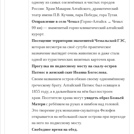
одному из самых озеленённых и чистых городов
России: Храм Макария Алтайского, драматический
театр имени П.В. Кучияк, парк Победы, гора Тугая.
Отправление в село Чемал
(Горно-Алтайск → Чемал:
99 км) — знаменитый горно-климатический алтайский
курорт.
Посещение территории знаменитой Чемальской ГЭС
,
которая несмотря на своё сугубо практическое
назначение выглядит очень живописно и даже стала
одной из туристических визитных карточек края.
Прогулка по подвесному мосту на скалу-остров
Патмос в женский скит Иоанна Богослова.
Своим названием остров обязан своему одноимённому
греческому брату. Алтайский Патмос был освящен в
1855 году, а в дальнейшем на нём был построен
храм.
Посетители храма могут
увидеть образ Божьей
Матери
с ребёнком на руках и нимбом над головой.
Это творение рук монахини-скульптора Фелофеи
открывается на небольшой скале острова при переходе
на него по подвесному мосту.
Свободное время на обед.