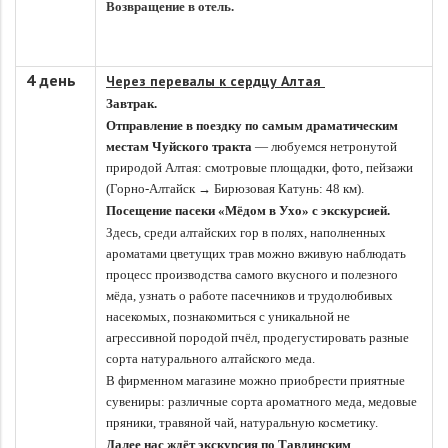
Возвращение в отель.
4 день
Через перевалы к сердцу Алтая
Завтрак.
Отправление в поездку по самым драматическим
местам Чуйского тракта
— любуемся нетронутой
природой Алтая: смотровые площадки, фото, пейзажи
(Горно-Алтайск → Бирюзовая Катунь: 48 км).
Посещение пасеки «Мёдом в Ухо» с экскурсией.
Здесь, среди алтайских гор в полях, наполненных
ароматами цветущих трав можно вживую наблюдать
процесс производства самого вкусного и полезного
мёда, узнать о работе пасечников и трудолюбивых
насекомых, познакомиться с уникальной не
агрессивной породой пчёл, продегустировать разные
сорта натурального алтайского меда.
В фирменном магазине можно приобрести приятные
сувениры: различные сорта ароматного меда, медовые
пряники, травяной чай, натуральную косметику.
Далее нас ждёт экскурсия по Тавдинским