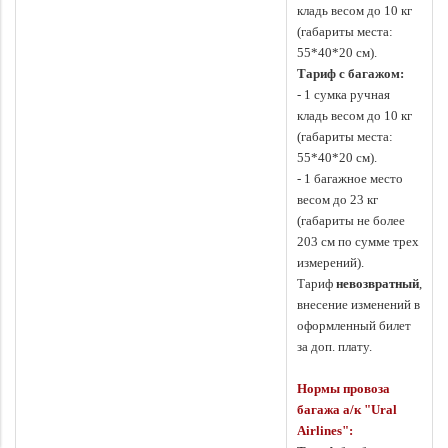
кладь весом до 10 кг
(габариты места:
55*40*20 см).
Тариф с багажом:
- 1 сумка ручная
кладь весом до 10 кг
(габариты места:
55*40*20 см).
- 1 багажное место
весом до 23 кг
(габариты не более
203 см по сумме трех
измерений).
Тариф
невозвратный
,
внесение изменений в
оформленный билет
за доп. плату.
Нормы провоза
багажа а/к "
Ural
Airlines
":