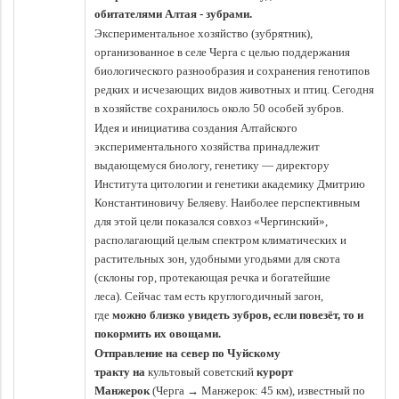
обитателями Алтая - зубрами.
Экспериментальное хозяйство (зубрятник),
организованное в селе Черга с целью поддержания
биологического разнообразия и сохранения генотипов
редких и исчезающих видов животных и птиц. Сегодня
в хозяйстве сохранилось около 50 особей зубров.
Идея и инициатива создания Алтайского
экспериментального хозяйства принадлежит
выдающемуся биологу, генетику — директору
Института цитологии и генетики академику Дмитрию
Константиновичу Беляеву. Наиболее перспективным
для этой цели показался совхоз «Чергинский»,
располагающий целым спектром климатических и
растительных зон, удобными угодьями для скота
(склоны гор, протекающая речка и богатейшие
леса).
Сейчас там есть круглогодичный загон,
где
можно близко увидеть зубров, если повезёт, то и
покормить их овощами.
Отправление на север по Чуйскому
тракту
на
культовый советский
курорт
Манжерок
(Черга → Манжерок: 45 км), известный по