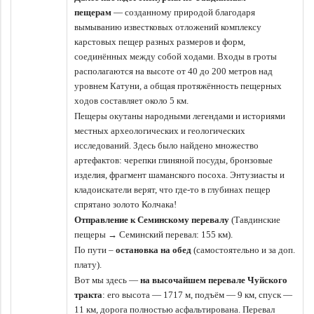
пещерам
— созданному природой благодаря
вымыванию известковых отложений комплексу
карстовых пещер разных размеров и форм,
соединённых между собой ходами. Входы в гроты
располагаются на высоте от 40 до 200 метров над
уровнем Катуни, а общая протяжённость пещерных
ходов составляет около 5 км.
Пещеры окутаны народными легендами и историями
местных археологических и геологических
исследований. Здесь было найдено множество
артефактов: черепки глиняной посуды, бронзовые
изделия, фрагмент шаманского посоха. Энтузиасты и
кладоискатели верят, что где-то в глубинах пещер
спрятано золото Колчака!
Отправление к Семинскому перевалу
(Тавдинские
пещеры → Семинский перевал: 155 км).
По пути –
остановка на обед
(самостоятельно и за доп.
плату).
Вот мы здесь —
на высочайшем перевале Чуйского
тракта
: его высота — 1717 м, подъём — 9 км, спуск —
11 км, дорога полностью асфальтирована. Перевал