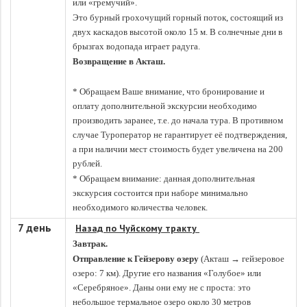
или «гремучий».
Это бурный грохочущий горный поток, состоящий из
двух каскадов высотой около 15 м. В солнечные дни в
брызгах водопада играет радуга.
Возвращение в Акташ.
* Обращаем Ваше внимание, что бронирование и
оплату дополнительной экскурсии необходимо
производить заранее, т.е. до начала тура. В противном
случае Туроператор не гарантирует её подтверждения,
а при наличии мест стоимость будет увеличена на 200
рублей.
* Обращаем внимание: данная дополнительная
экскурсия состоится при наборе минимально
необходимого количества человек.
7 день
Назад по Чуйскому тракту
Завтрак.
Отправление к Гейзерову озеру
(Акташ → гейзеровое
озеро: 7 км). Другие его названия «Голубое» или
«Серебряное». Даны они ему не с проста: это
небольшое термальное озеро около 30 метров