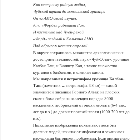
Как сестренку родную любил,
Чуйский тракт до монгольской границы
Он на АМО своей изучил.
А на «Форде» работала Рая,
И частенько над Чуей-рекой
«Форд» зелёный и Колькина АМО
Над обрывом неслися стрелой.
В округе сохранилось множество археологических
достопримечательностей: парк «Чуй-Оозы», урочище
Калбак-Таш, и Бичикту-Кая, а также множество
курганов с балбалами, и оленные камни.
Мы
направимся к петроглифам урочища Калбак-
Таш
(памятник → петроглифы: 98 км) — самой
знаменитой писанице Горного Алтая: на плоских
скалах бома собрана коллекция порядка 3000
наскальных изображений от эпохи неолита (6-4 тыс.
лет до н.э.) до древнетюркской эпохи (1000-700 лет до
н.э.).
Наскальные изображения показывают весь быт
древних людей, начиная от мифологии и заканчивая
насущными бытовыми проблемами. Если внимательно