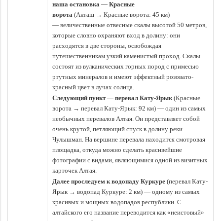
наша остановка
—
Красные
ворота
(Акташ
→
Красные ворота: 45 км)
— величественные отвесные скалы высотой 50 метров,
которые словно охраняют вход в долину: они
расходятся в две стороны, освобождая
путешественникам узкий каменистый проход. Скалы
состоят из вулканических горных пород с примесью
ртутных минералов и имеют эффектный розовато-
красный цвет в лучах солнца.
Следующий пункт —
перевал Кату-Ярык
(Красные
ворота → перевал Кату-Ярык: 92 км) — один из самых
необычных перевалов Алтая. Он представляет собой
очень крутой, петляющий спуск в долину реки
Чулышман. На вершине перевала находится смотровая
площадка, откуда можно сделать красивейшие
фотографии с видами, являющимися одной из визитных
карточек Алтая.
Далее проследуем к водопаду Куркуре
(перевал Кату-
Ярык → водопад Куркуре: 2 км) — одному из самых
красивых и мощных водопадов республики. С
алтайского его название переводится как «неистовый»