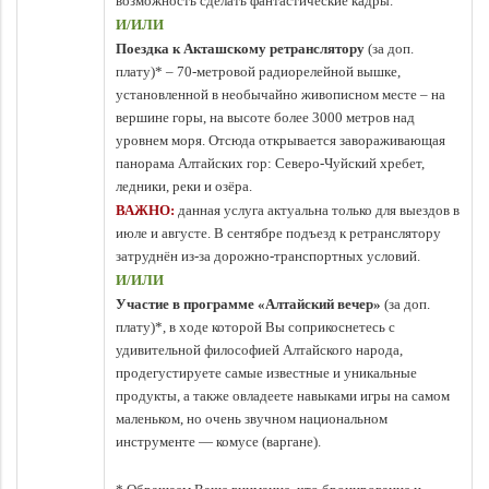
возможность сделать фантастические кадры.
И/ИЛИ
Поездка к Акташскому ретранслятору
(за доп.
плату)* – 70-метровой радиорелейной вышке,
установленной в необычайно живописном месте – на
вершине горы, на высоте более 3000 метров над
уровнем моря. Отсюда открывается завораживающая
панорама Алтайских гор: Северо-Чуйский хребет,
ледники, реки и озёра.
ВАЖНО:
данная услуга актуальна только для выездов в
июле и августе. В сентябре подъезд к ретранслятору
затруднён из-за дорожно-транспортных условий.
И/ИЛИ
Участие в программе «Алтайский вечер»
(за доп.
плату)*, в ходе которой Вы соприкоснетесь с
удивительной философией Алтайского народа,
продегустируете самые известные и уникальные
продукты, а также овладеете навыками игры на самом
маленьком, но очень звучном национальном
инструменте — комусе (варгане).