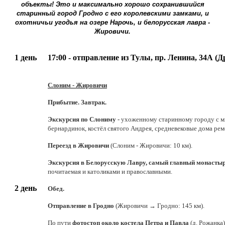
объекты! Это и максимально хорошо сохранившийся
старинный город Гродно с его королевскими замками, и
охотничьи угодья на озере Нарочь, и белорусская лавра -
Жировичи.
1 день
17:00 - отправление из Тулы, пр. Ленина, 34А (Д
Слоним - Жировичи
Прибытие. З
автрак.
Экскурсия по Слониму -
ухоженному старинному городу с м
бернардинок, костёл святого Андрея, средневековые дома ре
Переезд в Жировичи
(Слоним -
Жировичи: 10 км).
Экскурсия в Белорусскую Лавру, самый главный монастыр
почитаемая и католиками и православными.
2 день
Обед.
Отправление в Гродно
(Жировичи → Гродно: 145 км).
По пути
фотостоп около костела Петра и Павла
(д. Рожанка