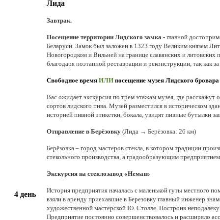
Лида
Завтрак.
Посещение территории Лидского замка -
главной достоприм
Беларуси.
Замок был заложен в 1323 году Великим князем Ли
Новогородком и Вильней на границе славянских и литовских 
благодаря поэтапной реставрации и реконструкции, так как 
Свободное время
ИЛИ
посещение музея Лидского бровар
Вас ожидает экскурсия по трем этажам музея, где расскажут о
сортов лидского пива. Музей разместился в историческом зда
историей пивной этикетки, бокала, увидят пивные бутылки за
Отправление в Берёзовку
(Лида → Берёзовка: 26 км)
Берёзовка – город мастеров стекла, в котором традиции произ
стекольного производства, а градообразующим предприятием
Экскурсия на стеклозавод «Неман»
История предприятия началась с маленькой гуты местного по
4 день
взяли в аренду приехавшие в Березовку главный инженер знам
художественной мастерской Ю. Столле. Построив неподалеку 
Предприятие постоянно совершенствовалось и расширяло ас