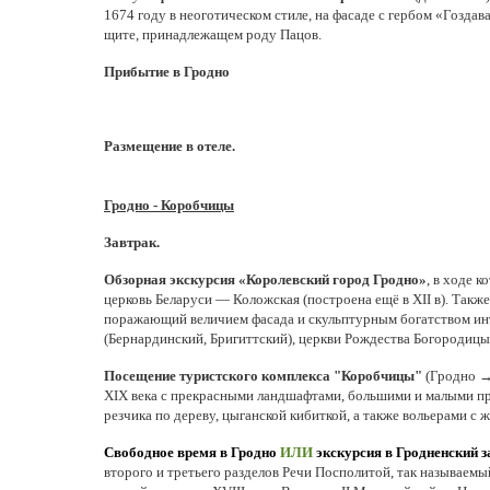
1674 году в неоготическом стиле, на фасаде с гербом «Гоздав
щите, принадлежащем роду Пацов.
Прибытие в Гродно
Размещение в отеле.
Гродно - Коробчицы
Завтрак.
Обзорная экскурсия «Королевский город Гродно»
, в ходе 
церковь Беларуси — Коложская (построена ещё в XII в). Такж
поражающий величием фасада и скульптурным богатством ин
(Бернардинский, Бригиттский), церкви Рождества Богородицы
Посещение туристского комплекса "Коробчицы"
(Гродно →
XIX века с прекрасными ландшафтами, большими и малыми п
резчика по дереву, цыганской кибиткой, а также вольерами с 
Свободное время в Гродно
ИЛИ
экскурсия в
Гродненский 
второго и третьего разделов Речи Посполитой, так называем