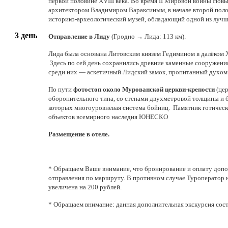
первой половине XVIII века. Во время II Мировой войны Нов
архитектором Владимиром Вараксиным, в начале второй поло
историко-археологический музей, обладающий одной из лучш
3 день
Отправление в Лиду
(Гродно → Лида: 113 км).
Лида была основана Литовским князем Гедимином в далёком 
Здесь по сей день сохранились древние каменные сооружени
среди них — аскетичный Лидский замок, пропитанный духом
По пути
фотостоп около Мурованской церкви-крепости
(це
оборонительного типа, со стенами двухметровой толщины и бо
которых многоуровневая система бойниц. Памятник готическо
объектов всемирного наследия ЮНЕСКО
Размещение в отеле.
* Обращаем Ваше внимание, что бронирование и оплату допо
отправления по маршруту. В противном случае Туроператор н
увеличена на 200 рублей.
* Обращаем внимание: данная дополнительная экскурсия сост