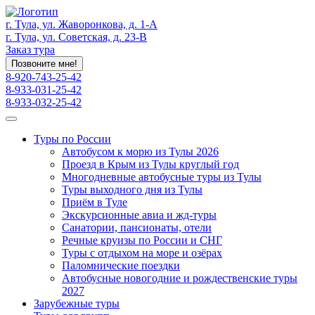
г. Тула, ул. Жаворонкова, д. 1-А
г. Тула, ул. Советская, д. 23-В
Заказ тура
Позвоните мне!
8-920-743-25-42
8-933-031-25-42
8-933-032-25-42
Туры по России
Автобусом к морю из Тулы 2026
Проезд в Крым из Тулы круглый год
Многодневные автобусные туры из Тулы
Туры выходного дня из Тулы
Приём в Туле
Экскурсионные авиа и жд-туры
Санатории, пансионаты, отели
Речные круизы по России и СНГ
Туры с отдыхом на море и озёрах
Паломнические поездки
Автобусные новогодние и рождественские туры
2027
Зарубежные туры