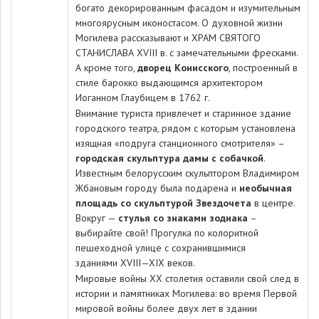
богато декорированным фасадом и изумительным
многоярусным иконостасом. О духовной жизни
Могилева рассказывают и
ХРАМ СВЯТОГО
СТАНИСЛАВА
XVIII в. с замечательными фресками.
А кроме того,
дворец Конисского
, построенный в
стиле барокко выдающимся архитектором
Иоганном Глаубицем в 1762 г.
Внимание туриста привлечет и старинное здание
городского театра, рядом с которым установлена
изящная «подруга станционного смотрителя» –
городская скульптура дамы с собачкой
.
Известным белорусским скульптором Владимиром
Жбановым городу была подарена и
необычная
площадь со скульптурой Звездочета
в центре.
Вокруг —
стулья со знаками зодиака
–
выбирайте свой! Прогулка по колоритной
пешеходной улице с сохранившимися
зданиями XVIII—XIX веков.
Мировые войны ХХ столетия оставили свой след в
истории и памятниках Могилева: во время Первой
мировой войны более двух лет в здании