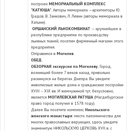
построен
МЕМОРИАЛЬНЫЙ КОМПЛЕКС
"КАТЮША"
. Авторы мемориала —архитекторы Ю.
Гра­дов, В. Занкович, Л. Левин (авторы мемориала в
Хатыни).
ОРШАНСКИЙ ЛЬНОКОМБИНАТ
— крупнейшее в
республике предприятие по производству
льняных тканей, посетим фирменный магазин этого
предприятия.
Отправимся в
Могилев.
ОБЕД.
ОБЗОРНАЯ экскурсия по Могилеву.
Город,
возникший более 7 веков назад, привольно
раскинулся на берегах Днепра. Вы увидите
живописные жилые дома и гражданские постройки
XVIII – XIX вв. И жемчужиной тут, безусловно,
является
МОГИЛЕВСКАЯ РАТУША
(Магдебургское
право город получил в 1578 году).
Далее Вы посетите комплекс
Никольского
женского монастыря:
место паломничества для
многих православных верующих, здесь увидите
знаменитую
НИКОЛЬСКУЮ ЦЕРКОВЬ
XVII в. с