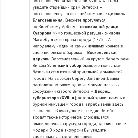
восстановленной застройкой ХVIII-XIX вв. Вы
увидите
старейший храм Витебска
–
восстановленную в византийском стиле
церковь
Благовещения.
Сможете прогуляться
по
Витебскому Арбату
– п
ешеходной улице
Суворова
мимо грациозной ратуши - символа
Магдебургского права города (1775 г. А
неподалеку - один из самых изящных храмов в
стиле виленского барокко –
Воскресенская
церковь.
Восстановленный на крутом берегу реки
Витьбы
Успенский собор
бывшего монастыря
базилиан стал изящной зрительной доминантой
города. На высоком берегу Западной Двины
расположено также одно из монументальных
сооружений старого Витебска –
Дворец
губернатора (XVIII в.)
, который хранит память о
бурном минувшем города и пребывании здесь
Наполеона. В культурное наследие Витебска
входят также исторически сложившаяся
планировочная структура города, здания в стиле
модерн. В ходе экскурсии Вы увидите
стилизованную средневековую