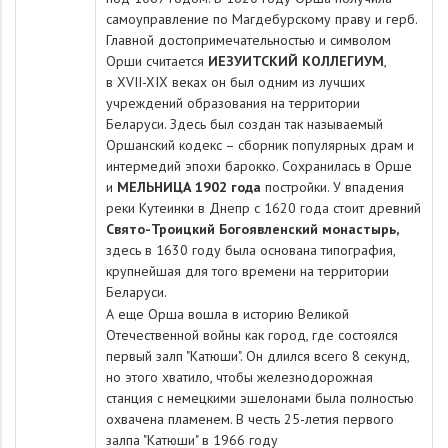
самоуправление по Магдебурскому праву и герб.
Главной достопримечательностью и символом
Орши считается
ИЕЗУИТСКИЙ КОЛЛЕГИУМ
,
в XVII-XIX веках он был одним из лучших
учреждений образования на территории
Беларуси. Здесь был создан так называемый
Оршанский кодекс – сборник популярных драм и
интермедий эпохи барокко. Сохранилась в Орше
и
МЕЛЬНИЦА 1902 года
постройки. У впадения
реки Кутеинки в Днепр с 1620 года стоит древний
Свято-Троицкий Богоявленский монастырь,
здесь в 1630 году была основана типография,
крупнейшая для того времени на территории
Беларуси.
А еще Орша вошла в историю Великой
Отечественной войны как город, где состоялся
первый залп "Катюши". Он длился всего 8 секунд,
но этого хватило, чтобы железнодорожная
станция с немецкими эшело­нами была полностью
охвачена пламенем. В честь 25-летия первого
залпа "Катюши" в 1966 году