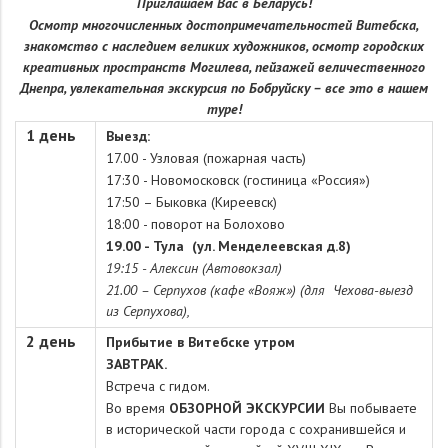
Приглашаем Вас в Беларусь!
Осмотр многочисленных достопримечательностей Витебска,
знакомство с наследием великих художников, осмотр городских
креативных пространств
Могилева
,
пейзажей величественного
Днепра
, увлекательная экскурсия по Бобруйску
– все это в нашем
туре!
1 день
Выезд:
17.00 - Узловая (пожарная часть)
17:30 - Новомосковск (гостиница «Россия»)
17:50 – Быковка (Киреевск)
18:00 - поворот на Болохово
19.00 - Тула (ул. Менделеевская д.8)
19:15 - Алексин (Автовокзал)
21.00 – Серпухов (кафе «Вояж») (для Чехова-выезд
из Серпухова),
2 день
Прибытие в Витебске утром
ЗАВТРАК.
Встреча с гидом.
Во время
ОБЗОРНОЙ ЭКСКУРСИИ
Вы побываете
в исторической части города с сохранившейся и