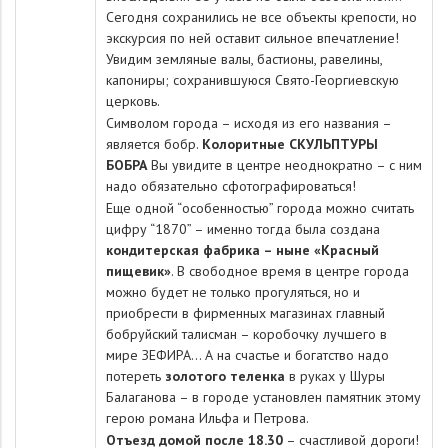
Сегодня сохранились не все объекты крепости, но
экскурсия по ней оставит сильное впечатление!
Увидим земляные валы, бастионы, равелины,
капониры; сохранившуюся Свято-Георгиевскую
церковь.
Символом города – исходя из его названия –
является бобр.
Колоритные
СКУЛЬПТУРЫ
БОБРА
Вы увидите в центре неоднократно – с ним
надо обязательно сфотографироваться!
Еще одной “особенностью” города можно считать
цифру “1870” – именно тогда была создана
кондитерская фабрика – ныне «Красный
пищевик»
. В свободное время в центре города
можно будет не только прогуляться, но и
приобрести в фирменных магазинах главный
бобруйский талисман – коробочку лучшего в
мире
ЗЕФИРА
… А на счастье и богатство надо
потереть
золотого теленка
в руках у Шуры
Балаганова – в городе установлен памятник этому
герою романа Ильфа и Петрова.
Отъезд домой после 18.30
– счастливой дороги!