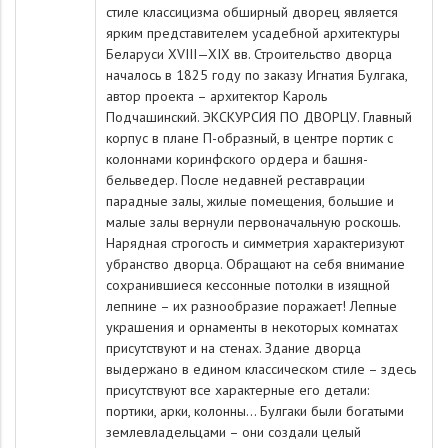
стиле классицизма обширный дворец является
ярким представителем усадебной архитектуры
Беларуси XVIII—XIX вв. Строительство дворца
началось в 1825 году по заказу Игнатия Булгака,
автор проекта – архитектор Кароль
Подчашинский. ЭКСКУРСИЯ ПО ДВОРЦУ. Главный
корпус в плане П-образный, в центре портик с
колоннами коринфского ордера и башня-
бельведер. После недавней реставрации
парадные залы, жилые помещения, большие и
малые залы вернули первоначальную роскошь.
Нарядная строгость и симметрия характеризуют
убранство дворца. Обращают на себя внимание
сохранившиеся кессонные потолки в изящной
лепнине – их разнообразие поражает! Лепные
украшения и орнаменты в некоторых комнатах
присутствуют и на стенах. Здание дворца
выдержано в едином классическом стиле – здесь
присутствуют все характерные его детали:
портики, арки, колонны… Булгаки были богатыми
землевладельцами – они создали целый