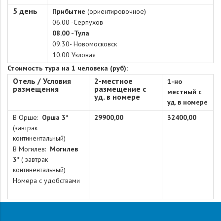
5 день
Прибытие
(ориентировочное)
06.00 -Серпухов
08.00 -Тула
09.30- Новомосковск
10.00 Узловая
Стоимость тура на 1 человека (руб):
Отель / Условия
2-местное
1-но
размещения
размещение с
местный с
уд. в номере
уд. в номере
В Орше:
Орша 3
*
29900,00
32400,00
(завтрак
континентальный)
В Могилев:
Могилев
3*
(
завтрак
континентальный)
Номера с удобствами
****ТРАНСФЕР
Алексин-Тула-Алексин - 1500,00 руб/чел.