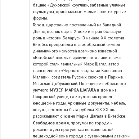
башню
«Духовской круглик»
, забавные уличные
скульптуры, оригинальные малые архитектурные
формы.
Город, царственно поставленный на Западной
Двине, возник еще в X веке и играл большую
роль в истории Беларуси. В начале XX столетия
Витебск превратился в своеобразный символ
динамичного искусства всемирно известной
«Витебской школы», яркими представителями
которой стали
гениальный Марк Шагал
, автор
таинственного «Черного квадрата» Константин
Малевич, создатель Русских сезонов в Париже
Мстислав Добужинский. Посещение небольшого
уютного
МУЗЕЯ МАРКА ШАГАЛА
в доме на
Покровской улице, где художник провел
юношеские годы. Архивные документы, мебель,
посуда, предметы быта рубежа XIX-XX вв.
рассказывают о жизни Марка Шагала в Витебске.
Свободное время
, прогулки по городу –
рекомендуем прогуляться по живописной
пешеходной зоне города с сувенирными лавками,