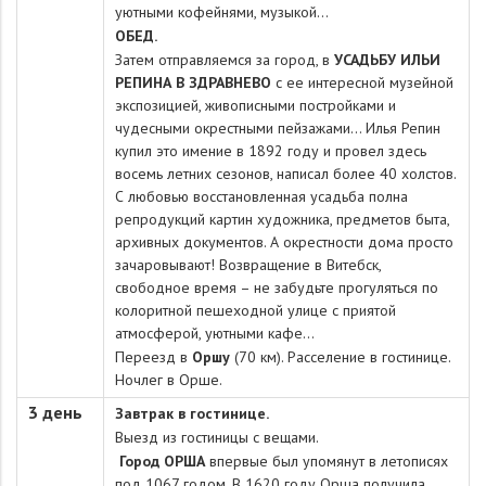
уютными кофейнями, музыкой…
ОБЕД.
Затем отправляемся за город, в
УСАДЬБУ ИЛЬИ
РЕПИНА В ЗДРАВНЕВО
с ее интересной музейной
экспозицией, живописными постройками и
чудесными окрестными пейзажами… Илья Репин
купил это имение в 1892 году и провел здесь
восемь летних сезонов, написал более 40 холстов.
С любовью восстановленная усадьба полна
репродукций картин художника, предметов быта,
архивных документов. А окрестности дома просто
зачаровывают!
Возвращение в Витебск,
свободное время – не забудьте прогуляться по
колоритной пешеходной улице с приятой
атмосферой, уютными кафе
...
Переезд в
Оршу
(70 км). Расселение в гостинице.
Ночлег в Орше.
3 день
Завтрак в гостинице.
Выезд из гостиницы с вещами.
Город ОРША
впервые был упомянут в летописях
под 1067 годом. В 1620 году Орша получила