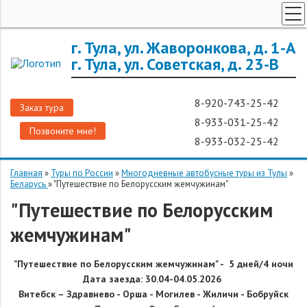
ТУРЫ ПО РОССИИ
г. Тула, ул. Жаворонкова, д. 1-А
г. Тула, ул. Советская, д. 23-В
ЗАРУБЕЖНЫЕ ТУРЫ
ТУРЫ ДЛЯ ГРУПП
8-920-743-25-42
Заказ тура
ГОРЯЩИЕ ТУРЫ
8-933-031-25-42
Позвоните мне!
ДОП. УСЛУГИ
8-933-032-25-42
О КОМПАНИИ
Главная
»
Туры по России
»
Многодневные автобусные туры из Тулы
»
Беларусь
»
"Путешествие по Белорусским жемчужинам"
"Путешествие по Белорусским
жемчужинам"
"Путешествие по Белорусским жемчужинам" -
5 дней/4 ночи
Дата заезда: 30.04-04.05.2026
Витебск – Здравнево - Орша - Могилев - Жиличи - Бобруйск