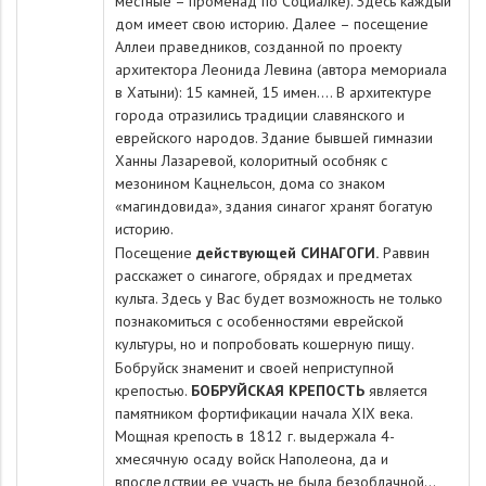
местные – променад по Социалке). Здесь каждый
дом имеет свою историю. Далее – посещение
Аллеи праведников, созданной по проекту
архитектора Леонида Левина (автора мемориала
в Хатыни): 15 камней, 15 имен…. В архитектуре
города отразились традиции славянского и
еврейского народов. Здание бывшей гимназии
Ханны Лазаревой, колоритный особняк с
мезонином Кацнельсон, дома со знаком
«магиндовида», здания синагог хранят богатую
историю.
Посещение
действующей СИНАГОГИ.
Раввин
расскажет о синагоге, обрядах и предметах
культа. Здесь у Вас будет возможность не только
познакомиться с особенностями еврейской
культуры, но и попробовать кошерную пищу.
Бобруйск знаменит и своей неприступной
крепостью.
БОБРУЙСКАЯ КРЕПОСТЬ
является
памятником фортификации начала ХIX века.
Мощная крепость в 1812 г. выдержала 4-
хмесячную осаду войск Наполеона, да и
впоследствии ее участь не была безоблачной...