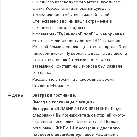
нынешнего краеведческого музея находилась
Ставка Верховного главнокомандующего.
Драматические события начала Великой
Отечественной войны нашли отражение в
памятниках города. Рядом с
Могилевом
-
"БуйничскоЕ полЕ"
–
мемориал на
месте знаменитой битвы летом 1941 г. воинов
Красной Армии и ополченцев города против 3-ей
танковой дивизии Гудериана. Здесь представлена
экспозиция военной техники; здесь же по
завещанию Константина Симонова был развеян
его прах…
Расселение в гостинице. Свободное время.
Ночлег в Могилёве.
4 день
Завтрак в гостинице.
Выезд из гостиницы с вещами.
Экскурсия «В ЛАБИРИНТАХ ВРЕМЕНИ»
В пу­ти
следования Вы по­зна­ко­ми­тесь с ис­то­ри­ей мно­го­
чис­лен­ных поселений вбли­зи до­ро­ги. Первая
остановка –
ЖИЛИЧИ
:
посещение дворцово-
паркового ансамбля Булгаков.
Решенный в