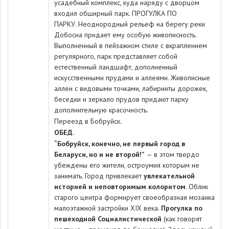
усадебный комплекс, куда наряду с дворцом
входил обширный парк. ПРОГУЛКА ПО
ПАРКУ. Неоднородный рельеф на берегу реки
Добосна придает ему особую живописность.
Выполненный в пейзажном стиле с вкраплением
регулярного, парк представляет собой
естественный ландшафт, дополненный
искусственными прудами и аллеями. Живописные
аллеи с видовыми точками, лабиринты дорожек,
беседки и зеркало прудов придают парку
дополнительную красочность.
Переезд в Бобруйск.
ОБЕД.
“Бобруйск, конечно, не первый город в
Беларуси, но и не второй!”
— в этом твердо
убеждены его жители, остроумия которым не
занимать. Город привлекает
увлекательной
историей и неповторимым колоритом
. Облик
старого центра формирует своеобразная мозаика
малоэтажной застройки XIX века.
Прогулка по
пешеходной Социалистической
(как говорят