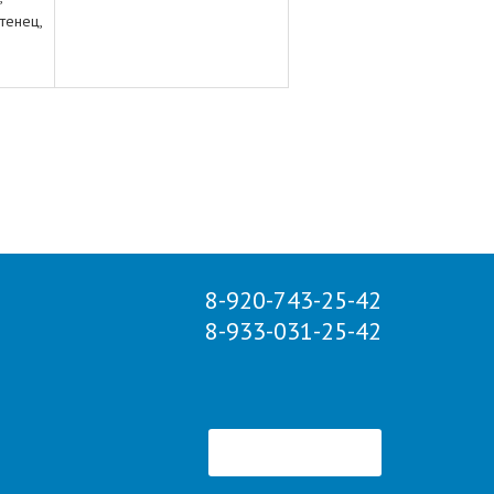
тенец,
8-920-743-25-42
8-933-031-25-42
не являющихся законными представителями ребенка,
 представителей ребенка (родителя, усыновителя,