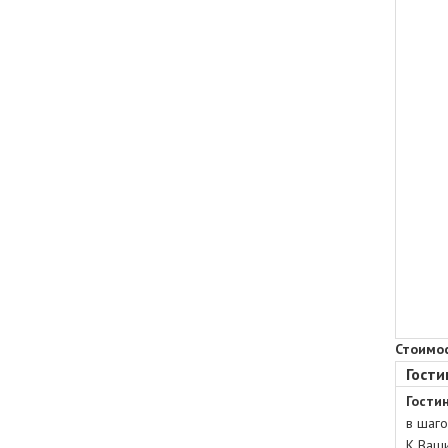
Стоимос
Гости
Гости
в шаго
К Ваши