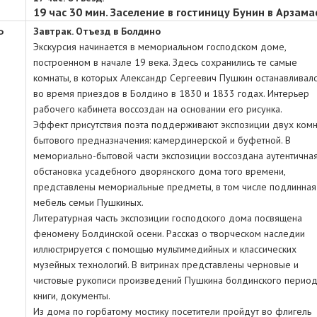
19 час 30 мин. Заселение в гостиницу Бунин в Арзама
Ь
Завтрак. Отъезд в Болдино
Экскурсия начинается в мемориальном господском доме,
построенном в начале 19 века. Здесь сохранились те самые
комнаты, в которых Александр Сергеевич Пушкин останавливал
во время приездов в Болдино в 1830 и 1833 годах. Интерьер
рабочего кабинета воссоздан на основании его рисунка.
Эффект присутствия поэта поддерживают экспозиции двух комн
бытового предназначения: камердинерской и буфетной. В
мемориально-бытовой части экспозиции воссоздана аутентична
обстановка усадебного дворянского дома того времени,
представлены мемориальные предметы, в том числе подлинная
мебель семьи Пушкиных.
Литературная часть экспозиции господского дома посвящена
феномену Болдинской осени. Рассказ о творческом наследии
иллюстрируется с помощью мультимедийных и классических
музейных технологий. В витринах представлены черновые и
чистовые рукописи произведений Пушкина болдинского период
книги, документы.
Из дома по горбатому мостику посетители пройдут во флигель