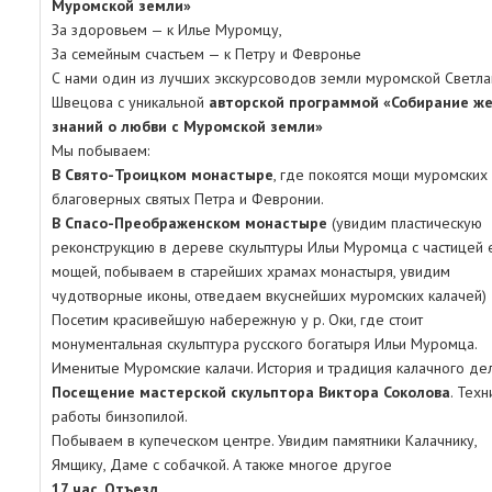
Муромской земли»
За здоровьем — к Илье Муромцу,
За семейным счастьем — к Петру и Февронье
С нами один из лучших экскурсоводов земли муромской Светла
Швецова с уникальной
авторской программой «Собирание ж
знаний о любви с Муромской земли»
Мы побываем:
В Свято-Троицком монастыре
, где покоятся мощи муромских
благоверных святых Петра и Февронии.
В Спасо-Преображенском монастыре
(увидим пластическую
реконструкцию в дереве скульптуры Ильи Муромца с частицей 
мощей, побываем в старейших храмах монастыря, увидим
чудотворные иконы, отведаем вкуснейших муромских калачей)
Посетим красивейшую набережную у р. Оки, где стоит
монументальная скульптура русского богатыря Ильи Муромца.
Именитые Муромские калачи. История и традиция калачного дел
Посещение мастерской скульптора Виктора Соколова
. Техн
работы бинзопилой.
Побываем в купеческом центре. Увидим памятники Калачнику,
Ямщику, Даме с собачкой. А также многое другое
17 час. Отъезд.