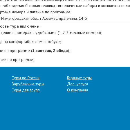
необходимая бытовая техника, гигиенические наборы и комплекты поло
ртные номера
и питание по программе
:
Нижегородская обл.,
г.Арзамас, пр.Ленина, 14-б
ость тура включены:
щение в номерах с удобствами (1-2-3 местные номера);
д на комфортабельном автобусе;
ие по программе (
1 завтрак, 2 обеда
);
рсии по программе;
ые билеты;
и сопровождающего на маршруте и гида;
Туры по России
Горящие туры
Зарубежные туры
Доп. услуги
ование ответственности перевозчика перед пассажирами
Туры для групп
О компании
ие граждан, не достигших 18-летнего возраста, в сопровождении лиц, 
вляется при предъявлении письменного согласия от одного из законных
), составленного в свободной форме.