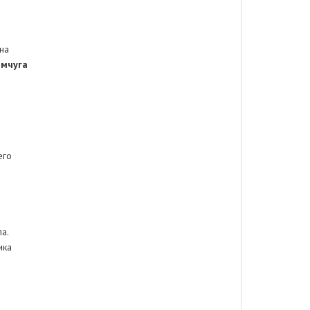
на
емчуга
его
а.
ика