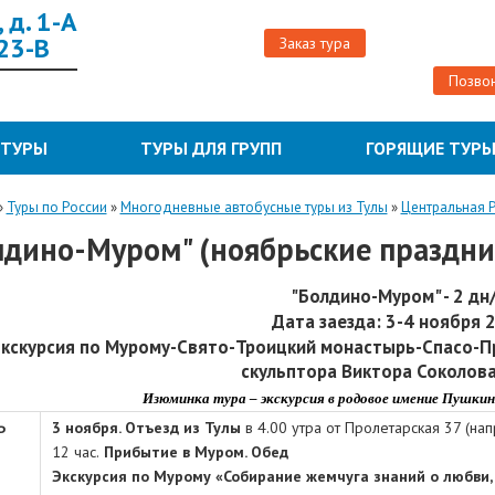
 д. 1-А
 23-В
Заказ тура
Позвон
 ТУРЫ
ТУРЫ ДЛЯ ГРУПП
ГОРЯЩИЕ ТУР
»
Туры по России
»
Многодневные автобусные туры из Тулы
»
Центральная 
лдино-Муром" (ноябрьские праздни
"Болдино-Муром" - 2 дн/
Дата заезда: 3-4 ноября 2
кскурсия по Мурому-Свято-Троицкий монастырь-Спасо-
скульптора Виктора Соколов
Изюминка тура – экскурсия в родовое имение Пушкин
Ь
3 ноября. Отъезд из Тулы
в 4.00 утра от Пролетарская 37 (нап
12 час.
Прибытие в Муром. Обед
Экскурсия по Мурому «Собирание жемчуга знаний о любви,