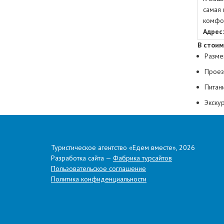
самая 
комфо
Адрес
В
стоим
Разме
Проез
Питан
Экску
Входн
Услуг
Туристическое агентство «Едем вместе», 2026
Страх
Разработка сайта —
Фабрика турсайтов
Пользовательское соглашение
Заселен
Политика конфиденциальности
осущест
опекуна