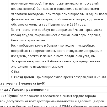
(вотчинную контору). Там поэт останавливался в последний
приезд, который был связан, в основном, с хозяйственными
хлопотами. Господский дом тогда ремонтировали. В одной поло
флигеля воссоздан интерьер собственно конторы, в другой —
обстановка комнаты, где Пушкин жил в 1834 году.
Затем посетители пройдут по центральной части парка, увидят
каскад прудов, сохранившиеся с пушкинской поры деревья,
беседки, старые аллеи.
Гости побывают также в баньке и конюшне — усадебных
постройках, где представлены соответствующие интерьеры и
предметы, рассказывающие о быте болдинской усадьбы.
Экскурсия завершится в Кабинете сказок, где представлена
экспозиция по пушкинским сказкам.
Обед.
Отъезд домой.
Ориентировочное время возвращения в 23-00 
ть тура на 1 человека (руб.):
ница / Условия размещения
ница "Бунин"
расположена в г.Арзамасе в самом сердце города
вой доступности от всех достопримечательностей и деловых центров.
м услугам бесплатный высокоскоростной WI-FI, кабельное телевидение