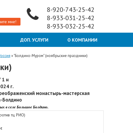
8-920-743-25-42
8-933-031-25-42
ите мне!
8-933-032-25-42
Ы
ДОП. УСЛУГИ
О КОМПАНИИ
Россия
»
"Болдино-Муром" (ноябрьские праздники)
ки)
 1 н
024 г.
Преображенский монастырь-мастерская
а-Болдино
ых в селе Большое Болдино.
ротив тц РИО)
 с