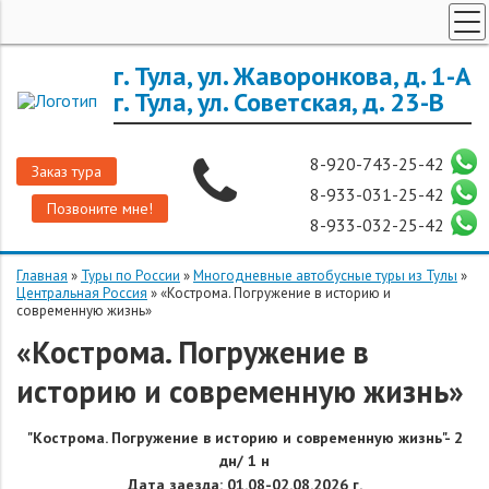
ТУРЫ ПО РОССИИ
г. Тула, ул. Жаворонкова, д. 1-А
г. Тула, ул. Советская, д. 23-В
ЗАРУБЕЖНЫЕ ТУРЫ
ТУРЫ ДЛЯ ГРУПП
8-920-743-25-42
Заказ тура
ГОРЯЩИЕ ТУРЫ
8-933-031-25-42
Позвоните мне!
ДОП. УСЛУГИ
8-933-032-25-42
О КОМПАНИИ
Главная
»
Туры по России
»
Многодневные автобусные туры из Тулы
»
Центральная Россия
»
«Кострома. Погружение в историю и
современную жизнь»
«Кострома. Погружение в
историю и современную жизнь»
"
Кострома.
Погружение в историю и современную жизнь"- 2
дн/ 1 н
Дата заезда: 01.08-02.08.2026 г.