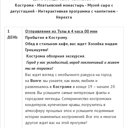
Кострома -
Ипатьевский монастырь - Музей сыра с
дегустацией - Интерактивная программа с чаепитием -
Нерехта
1
Отправление из Тулы в 4 часа 00 мин
ДЕНЬ
Прибытие в Кострому.
Обед в стильном кафе, вас ждет Хозяйка мадам
Грицацуева!
Кострома обзорная экскурсия.
Город у нас укладистый, народ поклончивый и живем
мы не торопко!
Вас ждет взгляд с необычного ракурса на город
на
Волге:
вы узнаете, как жили, любили и
развлекались в
Костроме
в конце 19 – начале 20
веков. Вы услышите самые интересные факты и
городские легенды. Соперничество костромских
кондитеров, купеческие нравы, погрузитесь в
атмосферу прошлых эпох и услышите подлинные
истории знаменитых костромичей. Все это и многое
другое ждет вас на этой прогулке!