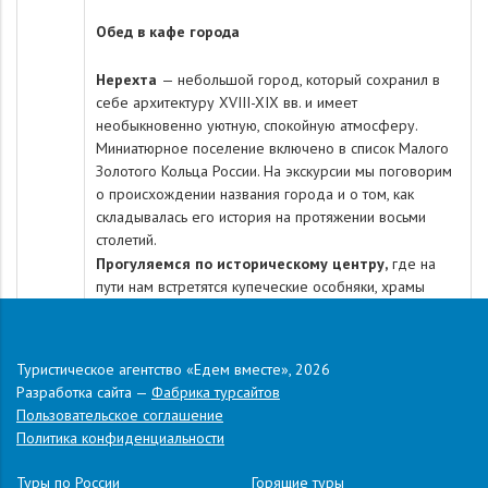
Обед в кафе города
Нерехта
— небольшой город, который сохранил в
себе архитектуру XVIII-XIX вв. и имеет
необыкновенно уютную, спокойную атмосферу.
Миниатюрное поселение включено в список Малого
Золотого Кольца России. На экскурсии мы поговорим
о происхождении названия города и о том, как
складывалась его история на протяжении восьми
столетий.
Прогуляемся по историческому центру,
где на
пути нам встретятся купеческие особняки, храмы
Петровских времён, старинные торговые ряды,
деревянные дома с резными наличниками и даже
Дом-носок! Лучшего места для того, чтобы получить
Туристическое агентство «Едем вместе», 2026
представление о жизни русской провинции, пожалуй,
Разработка сайта —
Фабрика турсайтов
не найти.
Пользовательское соглашение
Отъезд в Тулу.
Политика конфиденциальности
Стоимость тура на 1 человека (руб.):
Гостиница / Условия
2-местное
Туры по России
Горящие туры