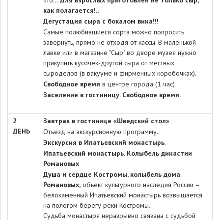
что…
Для взрослых приготовлен не только сыр,
как полагается!..
Дегустация сыра с бокалом вина!!!
Самые полюбившиеся сорта можно попросить
завернуть, прямо не отходя от кассы. В маленькой
лавке или в магазине "Сыр" во дворе музея нужно
прикупить кусочек-другой сыра от местных
сыроделов (в вакууме и фирменных коробочках).
Свободное время
в центре города (1 час)
Заселение в гостиницу. Свободное время.
2
Завтрак
в гостинице
«Шведский стол»
ДЕНЬ
Отъезд на экскурсионную программу.
Экскурсия в Ипатьевский монастырь
.
Ипатьевский монастырь. Колыбель династии
Романовых
Душа и сердце Костромы, колыбель дома
Романовых,
объект культурного наследия России –
белокаменный Ипатьевский монастырь возвышается
на пологом берегу реки Костромы.
Судьба монастыря неразрывно связана с судьбой