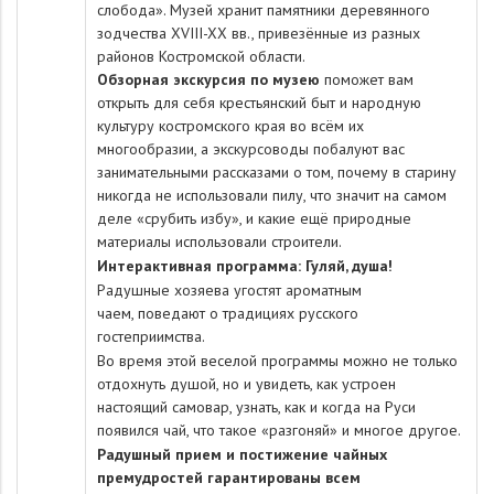
слобода». Музей хранит памятники деревянного
зодчества XVIII-XX вв., привезённые из разных
районов Костромской области.
Обзорная э
кскурсия по музею
поможет вам
открыть для себя крестьянский быт и народную
культуру костромского края во всём их
многообразии, а экскурсоводы побалуют вас
занимательными рассказами о том, почему в старину
никогда не использовали пилу, что значит на самом
деле «срубить избу», и какие ещё природные
материалы использовали строители.
Интерактивная программа: Гуляй, душа!
Радушные хозяева угостят ароматным
чаем, поведают о традициях русского
гостеприимства.
Во время этой веселой программы можно не только
отдохнуть душой, но и увидеть, как устроен
настоящий самовар, узнать, как и когда на Руси
появился чай, что такое «разгоняй» и многое другое.
Радушный прием и постижение чайных
премудростей гарантированы всем