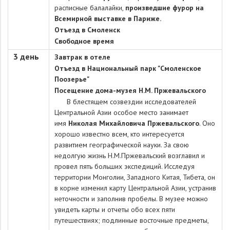
расписные балалайки,
произведшие фурор на
Всемирной выставке в Париже.
Отъезд в Смоленск
Свободное время
3 день
Завтрак в отеле
Отъезд в Национальный парк "Смоленское
Поозерье"
Посещение дома-музея Н.М. Пржевальского
В блестящем созвездии исследователей
Центральной Азии особое место занимает
имя
Николая Михайловича Пржевальского
. Оно
хорошо известно всем, кто интересуется
развитием географической науки. За свою
недолгую жизнь Н.М.Пржевальский возглавил и
провел пять больших экспедиций. Исследуя
территории Монголии, Западного Китая, Тибета, он
в корне изменил карту Центральной Азии, устранив
неточности и заполнив пробелы. В музее можно
увидеть карты и отчеты обо всех пяти
путешествиях; подлинные восточные предметы,