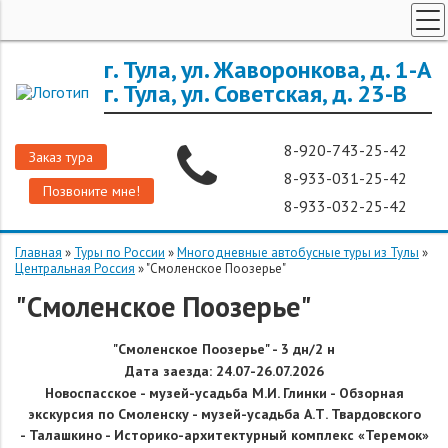
ТУРЫ ПО РОССИИ
г. Тула, ул. Жаворонкова, д. 1-А
г. Тула, ул. Советская, д. 23-В
ЗАРУБЕЖНЫЕ ТУРЫ
ТУРЫ ДЛЯ ГРУПП
8-920-743-25-42
Заказ тура
ГОРЯЩИЕ ТУРЫ
8-933-031-25-42
Позвоните мне!
ДОП. УСЛУГИ
8-933-032-25-42
О КОМПАНИИ
Главная
»
Туры по России
»
Многодневные автобусные туры из Тулы
»
Центральная Россия
»
"Смоленское Поозерье"
"Смоленское Поозерье"
"
Смоленское Поозерье
"
- 3 дн/2 н
Дата заезда: 24.07-26.07.2026
Новоспасское -
музей-усадьба М.И. Глинки -
Обзорная
экскурсия по Смоленску
- м
узей-усадьба А.Т. Твардовского
-
Талашкино -
Историко-архитектурный комплекс «Теремок»