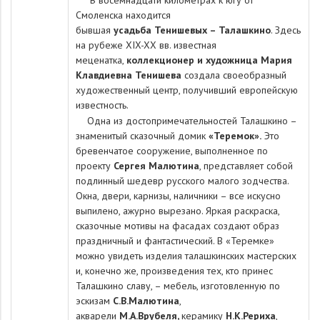
В восемнадцати километрах к югу от
Смоленска находится
бывшая
усадьба
Тенишевых – Талашкино
. Здесь
на рубеже XIX-XX вв. известная
меценатка,
коллекционер и художница Мария
Клавдиевна Тенишева
создала своеобразный
художественный центр, получивший европейскую
известность.
Одна из достопримечательностей Талашкино –
знаменитый сказочный домик
«Теремок».
Это
бревенчатое сооружение, выполненное по
проекту
Сергея Малютина
, представляет собой
подлинный шедевр русского малого зодчества.
Окна, двери, карнизы, наличники – все искусно
выпилено, ажурно вырезано. Яркая раскраска,
сказочные мотивы на фасадах создают образ
праздничный и фантастический. В «Теремке»
можно увидеть изделия талашкинских мастерских
и, конечно же, произведения тех, кто принес
Талашкино славу, – мебель, изготовленную по
эскизам
С.В.Малютина
,
акварели
М.А.Врубеля,
керамику
Н.К.Рериха
,