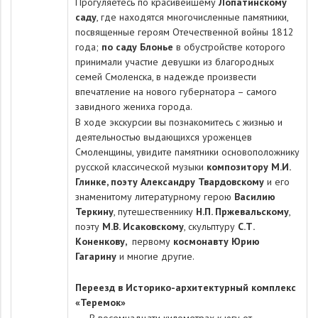
Прогуляетесь по красивейшему
Лопатинскому
саду
, где находятся многочисленные памятники,
посвященные героям Отечественной войны 1812
года;
по саду Блонье
в обустройстве которого
принимали участие девушки из благородных
семей Смоленска, в надежде произвести
впечатление на нового губернатора – самого
завидного жениха города.
В ходе экскурсии вы познакомитесь с жизнью и
деятельностью выдающихся уроженцев
Смоленщины, увидите памятники основоположнику
русской классической музыки
композитору М.И.
Глинке, поэту Александру Твардовскому
и его
знаменитому литературному герою
Василию
Теркину
, путешественнику
Н.П. Пржевальскому
,
поэту
М.В. Исаковскому
, скульптуру
С.Т.
Коненкову,
первому
космонавту Юрию
Гагарину
и многие другие.
Переезд в Историко-архитектурный комплекс
«Теремок»