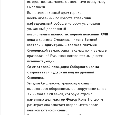
истории, познакомитесь с известными всему миру
Смолянами.
Вы посетите главный храм города –
необыкновенный по красоте
Успенский
кафедральный собор
, в котором установлен
уникальный деревянный
позолоченный
иконостас первой половины XVIII
века
и хранится Смоленская
икона Божией
Матери
«Одигитрия» – главная святыня
Смоленской земли
, одна из самых почитаемых в
православной Руси икон, покровительница всех
путешествующих.
Со смотровой площадки Соборного холма
открывается чудесный вид на древний
Смоленск.
Увидите Смоленскую крепостную стену -
выдающееся оборонительное сооружение конца
XVI- начала XVII веков,
которую строил
каменных дел мастер Федор Конь
. По своим
размерам она занимает второе место после
великой китайской стены.