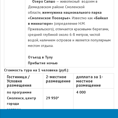
Озеро Сапшо
— живописный водоем в
Демидовском районе Смоленской
области,
жемчужина национального парка
«Смоленское Поозерье»
. Известно как
«Байкал
в
миниатюре»
(определение Н.М.
Пржевальского), отличается красивыми берегами,
средней глубиной около 6-8 метров, чистой
водой, наличием островов и является популярным
местом отдыха.
Отъезд в Тулу
Прибытие ночью
Стоимость тура на 1 человека (руб.):
Гостиница /
2-местное
доплата за 1-
Условия
размещение
местное
размещения
размещение
по программе
4 000
Смоленск, центр
29 950*
города
завтрак
*для пенсионеров скидка - 600 руб