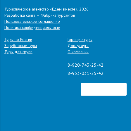
В
стоимость тура включены:
Туристическое агентство «Едем вместе», 2026
транспортное обслуживание,
Разработка сайта —
Фабрика турсайтов
проживание,
Пользовательское соглашение
Политика конфиденциальности
питание по программе
(2 завтрака/3 обеда)
экскурсионное обслуживание.
Туры по России
Горящие туры
Зарубежные туры
Доп. услуги
В СТОИМОСТЬ ТУРА ВХОДИТ:
Туры для групп
О компании
транспортное обслуживание;
размещение в гостинице;
8-920-743-25-42
услуги сопровождающего;
8-933-031-25-42
экскурсионное обслуживание по программе (включая билеты в
музеи);
питание по программе