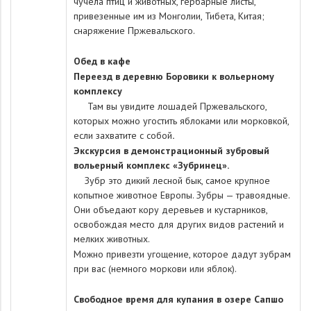
чучела птиц и животных, гербарные листы,
привезенные им из Монголии, Тибета, Китая;
снаряжение Пржевальского.
Обед в кафе
Переезд в деревню Боровики к вольерному
комплексу
Там вы увидите лошадей Пржевальского,
которых можно угостить яблоками или морковкой,
если захватите с собой
.
Экскурсия в демонстрационный зубровый
вольерный комплекс «Зубринец».
Зубр это дикий лесной бык, самое крупное
копытное животное Европы. Зубры — травоядные.
Они объедают кору деревьев и кустарников,
освобождая место для других видов растений и
мелких животных.
Можно привезти угощение, которое дадут зубрам
при вас (немного моркови или яблок).
Свободное время для купания в озере Сапшо