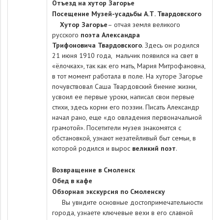
Отъезд на хутор Загорье
Посещение Музей-усадьбы А.Т. Твардовского
Хутор Загорье
– отчая земля великого
русского
поэта Александра
Трифоновича
Твардовского
. Здесь он родился
21 июня 1910 года, мальчик появился на свет в
«ёлочках», так как его мать, Мария Митрофановна,
в тот момент работала в поле. На хуторе Загорье
почувствовал Саша Твардовский биение жизни,
усвоил ее первые уроки, написал свои первые
стихи, здесь корни его поэзии. Писать Александр
начал рано, еще «до овладения первоначальной
грамотой». Посетители музея знакомятся с
обстановкой, узнают незатейливый быт семьи, в
которой родился и вырос
великий поэт
.
Возвращение в Смоленск
Обед в кафе
Обзорная экскурсия по Смоленску
Вы увидите основные достопримечательности
города, узнаете ключевые вехи в его славной