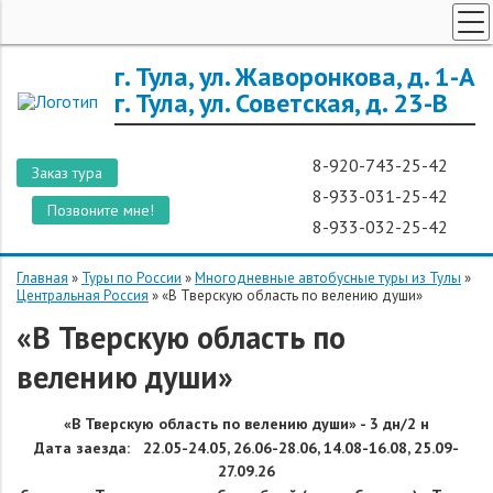
ТУРЫ ПО РОССИИ
г. Тула, ул. Жаворонкова, д. 1-А
г. Тула, ул. Советская, д. 23-В
ЗАРУБЕЖНЫЕ ТУРЫ
ТУРЫ ДЛЯ ГРУПП
8-920-743-25-42
Заказ тура
ГОРЯЩИЕ ТУРЫ
8-933-031-25-42
Позвоните мне!
ДОП. УСЛУГИ
8-933-032-25-42
О КОМПАНИИ
Главная
»
Туры по России
»
Многодневные автобусные туры из Тулы
»
Центральная Россия
»
«В Тверскую область по велению души»
«В Тверскую область по
велению души»
«
В Тверскую область по велению души
» - 3 дн/2 н
Дата заезда:
22.05-24.05, 26.06-28.06, 14.08-16.08, 25.09-
27.09.26