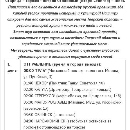
Старица - Торжок - остров Столобный (озеро Селигер) - Тверь
Приглашаем вас окунуться в атмосферу русской провинции, где
каждый уголок пропитан историей и культурой! Наш тур
откроет для вас самые живописные места Тверской области –
региона, который хранит множество тайн и легенд.
Этот тур позволит вам насладиться красотой природы,
познакомиться с культурным наследием Тверской области и
зарядиться энергией этих удивительных мест.
Мы уверены, что вы вернетесь домой с чувством глубокого
удовлетворения и желанием вернуться сюда снова!
1
ОТПРАВЛЕНИЕ (время и города выезда):
день
00:00 ТУЛА*
(Московский вокзал, около гост. Москва,
ул. Путейская, 3)
01:40 ЧЕХОВ* (Памятник Танку, Советская пл.)
02:00 КАЛУГА (Драмтеатр, Театральная площадь)
02:00 СЕРПУХОВ* (кафе «Вояж», ул. Центральная, 148)
03:00 МАЛОЯРОСЛАВЕЦ (Маклино, МВЦ, ул. Российских
Газовиков, 13)
03:30 ОБНИНСК (автовокзал)
04:00 НАРО-ФОМИНСК (автобусная остановка за
постом Ространснадзор на трассе)