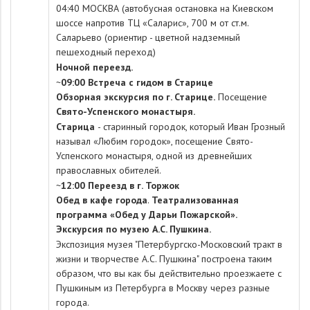
04:40 МОСКВА (автобусная остановка на Киевском
шоссе напротив ТЦ «Саларис», 700 м от ст.м.
Саларьево (ориентир - цветной надземный
пешеходный переход)
Ночной переезд.
~
09:00 Встреча с гидом в Старице
Обзорная экскурсия по г. Старице.
Посещение
Свято-Успенского монастыря.
Старица
- старинный городок, который Иван Грозный
называл «Любим городок», посещение Свято-
Успенского монастыря, одной из древнейших
православных обителей.
~
12:00 Переезд в г. Торжок
Обед в кафе города
.
Театрализованная
программа «Обед у Дарьи Пожарской».
Экскурсия по музею А.С. Пушкина.
Экспозиция музея "Петербургско-Московский тракт в
жизни и творчестве А.С. Пушкина" построена таким
образом, что вы как бы действительно проезжаете с
Пушкиным из Петербурга в Москву через разные
города.