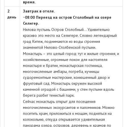
время.
2
Завтрак в отеле.
день
~
08:00 Переезд на остров Столобный на озере
Селигер.
Нилова пустынь Остров Столобный... Удивительно
красиво это место на Селигере. Словно легендарный
град Китеж, поднимаются из воды строения
знаменитой Нилово-Столбенской пустыни.
Монастырь – это целый город: тут и жилые строения, и
хозяйственные, огромные покои для настоятеля
монастыря и братии, монастырская гостиница,
многочисленные амбары, погреба, кучницы
судоремонтные мастерские, конюшенный двор и
фруктовый сад. Монастырь окружен высокой
каменной оградой с башнями, у стен пустыни вдоль
берега разбит тенистый парк.
Сейчас монастырь открыт для посещения
многочисленных экскурсантов и паломников. Можно
посетить храм, приложиться к мощам, подняться на
колокольню, откуда открывается удивительная
панорама озера, островов, деревень и храмов по