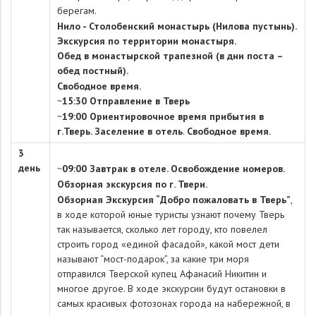
берегам.
Нило - Столобенский монастырь (Нилова пустынь).
Экскурсия по территории монастыря.
Обед в монастырской трапезной (в дни поста –
обед постный).
Свободное время.
~
15:30 Отправление в Тверь
~
19:00 Ориентировочное время прибытия в
г.Тверь. Заселение в отель
.
Свободное время.
3
день
~
09:00 Завтрак в отеле. Освобождение номеров.
Обзорная экскурсия по г. Твери.
Обзорная Экскурсия “Добро пожаловать в Тверь”
,
в ходе которой юные туристы узнают почему Тверь
так называется, сколько лет городу, кто повелел
строить город «единой фасадой», какой мост дети
называют “мост-подарок”, за какие три моря
отправился Тверской купец Афанасий Никитин и
многое другое. В ходе экскурсии будут остановки в
самых красивых фотозонах города на набережной, в