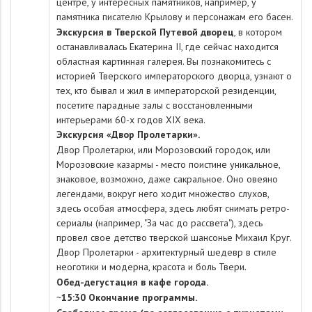
центре, у интересных памятников, например, у
памятника писателю Крылову и персонажам его басен.
Экскурсия в Тверской Путевой дворец
, в котором
останавливалась Екатерина II, где сейчас находится
областная картинная галерея. Вы познакомитесь с
историей Тверского императорского дворца, узнают о
тех, кто бывал и жил в императорской резиденции,
посетите парадные залы с восстановленными
интерьерами 60-х годов XIX века.
Экскурсия «Двор Пролетарки».
Двор Пролетарки, или Морозовский городок, или
Морозовские казармы - место поистине уникальное,
знаковое, возможно, даже сакральное. Оно овеяно
легендами, вокруг него ходит множество слухов,
здесь особая атмосфера, здесь любят снимать ретро-
сериалы (например, "За час до рассвета"), здесь
провел свое детство тверской шансонье Михаил Круг.
Двор Пролетарки - архитектурный шедевр в стиле
неоготики и модерна, красота и боль Твери
.
Обед-дегустация в кафе города.
~
15:30 Окончание программы.