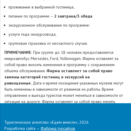
проживание в выбранной гостинице,
питание по программе –
2 завтрака/3 обеда
экскурсионное обслуживание по программе:
услуги гида-экскурсовода,
групповая страховка от несчастного случая.
ПРИМЕЧАНИЕ:
При группе до 18 человек предоставляется
микроавтобус Mersedes, Ford, Volkswagen. Фирма оставляет за
собой право вносить изменения в программу с сохранением
объема обслуживания.
Фирма оставляет за собой право
замены категорий гостиниц и экскурсий на
равноценные.
Дата и время посещения указанных музеев могут
быть изменены в зависимости от режимов их работы. Время
отправления и выезда туристов может меняться в зависимости от
ситуации на дороге. Фирма оставляет за собой право менять
рассадку туристов в автобусе при необходимости. *Для туристов,
выезжающих из Тулы, Серпухова, Чехова, Подольска, будет
организован трансфер, трансфер является групповой услугой,
Туристическое агентство «Едем вместе», 2026
поэтому возможно ожидание остальных групп.
Разработка сайта —
Фабрика турсайтов