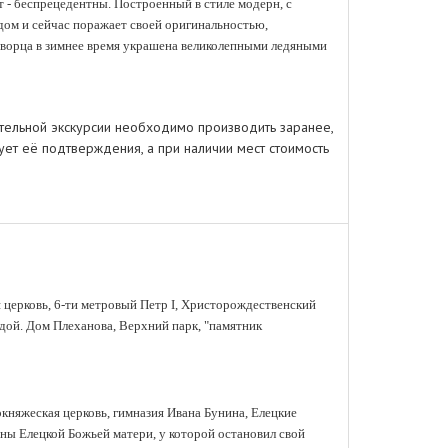
т - беспрецедентны. Построенный в стиле модерн, с
ом и сейчас поражает своей оригинальностью,
дворца в зимнее время украшена великолепными ледяными
тельной экскурсии необходимо производить заранее,
рует её подтверждения, а при наличии мест стоимость
я церковь, 6-ти метровый Петр I, Христорождественский
дой. Дом Плеханова, Верхний парк, "памятник
окняжеская церковь, гимназия Ивана Бунина, Елецкие
оны Елецкой Божьей матери, у которой остановил свой