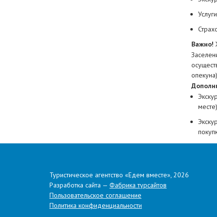
Услуг
Страх
Важно!
Заселен
осущест
опекуна
Дополн
Экску
месте
Экскур
покупк
Надбав
Примеч
имеет п
Туристическое агентство «Едем вместе», 2026
Ваше вн
Разработка сайта —
Фабрика турсайтов
микроавт
Пользовательское соглашение
маршрута
Политика конфиденциальности
рассадка