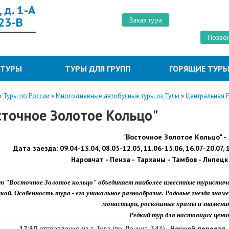
 д. 1-А
 23-В
Заказ тура
Позвон
 ТУРЫ
ТУРЫ ДЛЯ ГРУПП
ГОРЯЩИЕ ТУР
»
Туры по России
»
Многодневные автобусные туры из Тулы
»
Центральная 
сточное Золотое Кольцо"
"Восточное Золотое Кольцо" -
Дата заезда:
09.04-
13.04,
08.05-
12.05,
11.06-
15.06,
16.07-
20.07,
Наровчат -
Пенза -
Тарханы -
Тамбов -
Липецк
 "Восточное Золотое кольцо" объединяет наиболее известные туристическ
кой. Особенность тура - его уникальное разнообразие. Родовые гнезда зн
монастыри, роскошные храмы и знамени
Редкий тур для настоящих цени
ь
17:30
отправление из г. Тула (пр. Ленина, 34А).
Ночной переезд.