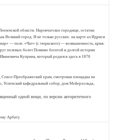
ензенской области. Наровчатское городище, остатки
к Великий город. И не только русских: на карте ал Идриси
«нар» — поле. «Чат» (с тюркского) — возвышенность, кряж.
руг полевых болот.
Помимо богатой и долгой истории
 Ивановича Куприна, который родился здесь в 1870
у, Спасо-Преображеский храм, смотровая площадка на
о, Успенский кафедральный собор, дом Мейерхольда,
вященный одной вещи, по версии авторитетного
ому Арбату.