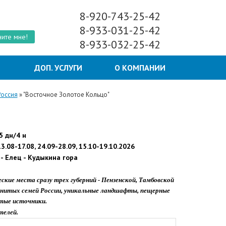
8-920-743-25-42
8-933-031-25-42
ите мне!
8-933-032-25-42
Ы
ДОП. УСЛУГИ
О КОМПАНИИ
Россия
»
"Восточное Золотое Кольцо"
5 дн/4 н
13.08-
17.08,
24.09-
28.09,
15.10-
19.10.2026
 -
Елец -
Кудыкина гора
ие места сразу трех губерний - Пензенской, Тамбовской
аменитых семей России, уникальные ландшафты, пещерные
тые источники.
телей.