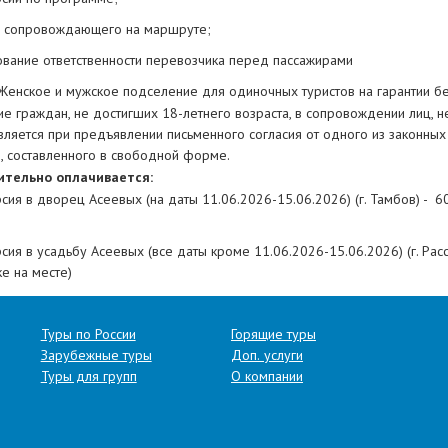
и сопровождающего на маршруте;
ование ответственности перевозчика перед пассажирами
Женское и мужское подселение для одиночных туристов на гарантии бе
ие граждан, не достигших 18-летнего возраста, в сопровождении лиц, 
вляется при предъявлении письменного согласия от одного из законных
), составленного в свободной форме.
ительно оплачивается:
рсия в дворец Асеевых
(на даты 11.06.2026-15.06.2026) (г. Тамбов)
-
60
)
сия в усадьбу Асеевых (все даты кроме 11.06.2026-15.06.2026) (г. Расс
е на месте)
ка за отправление из г. Тула: 1500 руб.
ание:
Туроператор оставляет за собой право изменять последовательн
Туры по России
Горящие туры
раво заменить пункты программы на равнозначные при условии заблаг
Зарубежные туры
Доп. услуги
имание, что транспортное обслуживание по программе может осуществл
Туры для групп
О компании
обус, минивэн, автомобиль, поезд, воздушный, водный транспорт и друг
 и т.д.).
Рассадка, предоставленная при бронировании, может носить ус
 не совпадает с тем типом транспортного средства, которое будет осу