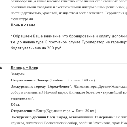
разнообразие, а также высокое качество исполнения строительных рабо
оригинальными фасадами и эксклюзивными интерьерными решениями, д
нестандартностью, красотой, изяществом всех элементов. Территория 
скульптурами.
Ночь в отеле.
* Обращаем Ваше внимание, что бронирование и оплату дополни
т.е. до начала тура. В противном случае Туроператор не гаранти
будет увеличена на 200 руб.
ь
Липецк + Елец
Завтрак.
Отправление в Липецк
(Тамбов
→ Липецк: 140 км.).
Экскурсия по городу
"
Город-бювет
": Железная гора, Древне-Успенска
собор и знаменитый Нижний парк с Липецким бюветом - вкуснейшей во
террористам".
Обед.
Отправление в Елец
(Кудыкина гора
→ Елец: 30 км.).
Экскурсия в древний Елец
"
Город, остановивший Тамерлана
": Велик
кружева, гигантский Вознесенский собор, особняк Заусайлова, храм Ик