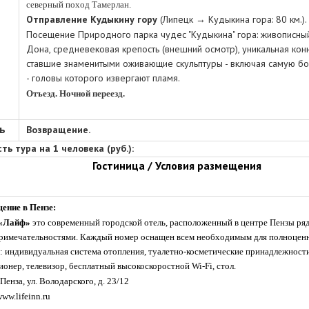
северный поход Тамерлан.
Отправление Кудыкину гору
(Липецк → Кудыкина гора: 80 км.).
Посещение Природного парка чудес "Кудыкина" гора: живописны
Дона, средневековая крепость (внешний осмотр), уникальная кон
ставшие знаменитыми оживающие скульптуры - включая самую б
- головы которого извергают пламя.
Отъезд. Ночной переезд.
ь
Возвращение.
ть тура на 1 человека (руб.):
Гостиница / Условия размещения
ение в Пензе:
 «Лайф»
это современный городской отель, расположенный в центре Пензы ря
римечательностями. Каждый номер оснащен всем необходимым для полноценн
: индивидуальная система отопления, туалетно-косметические принадлежности
онер, телевизор, бесплатный высокоскоростной Wi-Fi, стол.
Пенза, ул. Володарского, д. 23/12
ww.
lifeinn.ru