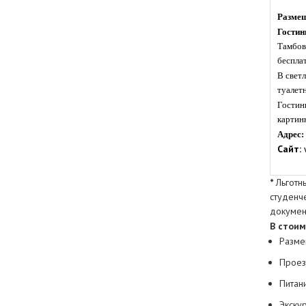
Размещ
Гостин
Тамбова
бесплат
В свет
туалет
Гостин
картинн
Адрес:
Сайт:
w
*
Льготн
студенч
докумен
В
стоим
Разме
Проез
Питан
Экску