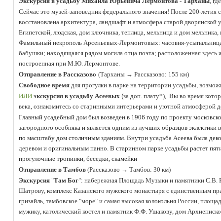
Экскурсия в усадьбу Михаила Юрьевича Лермонтова - Тарханы
, г
Сейчас это музей-заповедник федерального значения! После 200-летия 
восстановлена архитектура, ландшафт и атмосфера старой дворянской 
Египетской, людская, дом ключника, теплица, мельница и дом мельника,
Фамильный некрополь Арсеньевых-Лермонтовых: часовня-усыпальница, 
бабушки; находящаяся рядом могила отца поэта; расположенная здесь 
построенная при М.Ю. Лермонтове.
Отправление в Рассказово
(Тарханы
→ Рассказово: 155 км)
Свободное время
для прогулки в парке на территории усадьбы, возмо
(
ИЛИ
э
кскурсия в усадьбу Асеевых
за доп. плату*), Вы
во время кото
века, ознакомитесь
со старинными интерьерами и уютной атмосферой 
Главный усадебный дом был возведен в 1906 году по проекту московск
загородного особняка и является одним из лучших образцов эклектики в
по масштабу дом столичным зданиям. Внутри усадьба Асеева была деко
деревом и оригинальным панно. В старинном парке усадьбы растет пят
прогулочные тропинки, беседки, скамейки
Отправление в Тамбов
(Рассказово
→ Тамбов: 30 км)
Экскурсия
"
Там Бог
": набережная Площадь Музыки и памятники С.В. 
Шатрову, комплекс Казанского мужского монастыря с единственным пр
гризайль, тамбовское "море" и самая высокая колокольня России, площ
мужику, католический костел и памятник Ф.Ф. Ушакову, дом Архиеписко