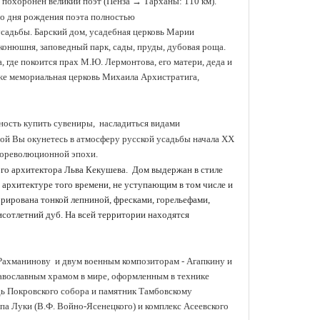
де похоронен великий поэт (Пенза
→ Тарханы: 110 км).
со дня рождения поэта полностью
усадьбы. Барский дом, усадебная церковь Марии
 конюшня, заповедный парк, сады, пруды, дубовая роща.
где покоится прах М.Ю. Лермонтова, его матери, деда и
же мемориальная церковь Михаила Архистратига,
жность купить сувениры, насладиться видами
рой Вы окунетесь в атмосферу
русской усадьбы начала XX
дореволюционной эпохи.
ого архитектора Льва Кекушева. Дом выдержан в стиле
 архитектуре того времени, не уступающим в том числе и
рирована тонкой лепниной, фресками, горельефами,
исотлетний дуб. На всей территории находятся
Рахманинову и двум военным композиторам - Агапкину и
авославным храмом в мире, оформленным в технике
адь Покровского собора и памятник Тамбовскому
па Луки (В.Ф. Войно-Ясенецкого) и комплекс Асеевского