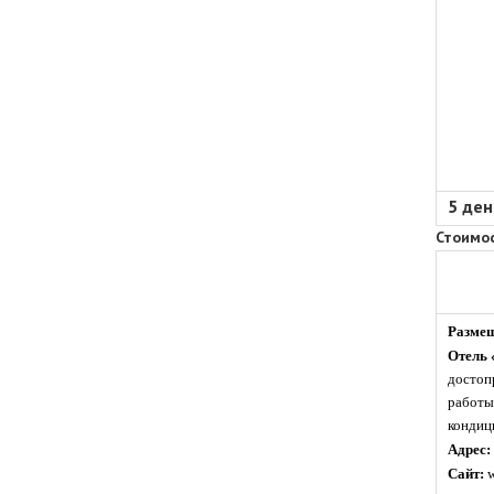
5 ден
Стоимос
Размещ
Отель
достоп
работы
кондици
Адрес:
Сайт:
w