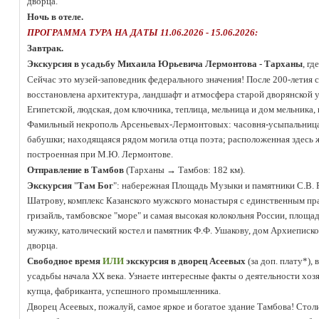
дворца.
Ночь в отеле.
ПРОГРАММА ТУРА НА ДАТЫ 11.06.2026 - 15.06.2026:
Завтрак.
Экскурсия в усадьбу Михаила Юрьевича Лермонтова - Тарханы
, г
Сейчас это музей-заповедник федерального значения! После 200-летия 
восстановлена архитектура, ландшафт и атмосфера старой дворянской 
Египетской, людская, дом ключника, теплица, мельница и дом мельника,
Фамильный некрополь Арсеньевых-Лермонтовых: часовня-усыпальница, 
бабушки; находящаяся рядом могила отца поэта; расположенная здесь 
построенная при М.Ю. Лермонтове.
Отправление в Тамбов
(Тарханы
→ Тамбов: 182 км).
Экскурсия
"
Там Бог
": набережная Площадь Музыки и памятники С.В. 
Шатрову, комплекс Казанского мужского монастыря с единственным пр
гризайль, тамбовское "море" и самая высокая колокольня России, площ
мужику, католический костел и памятник Ф.Ф. Ушакову, дом Архиеписко
дворца.
Свободное время
ИЛИ
э
кскурсия в дворец Асеевых
(за доп. плату*)
,
в
усадьбы начала XX века. Узнаете интересные факты о деятельности хоз
купца, фабриканта, успешного промышленника.
Дворец Асеевых, пожалуй, самое яркое и богатое здание Тамбова! Стол