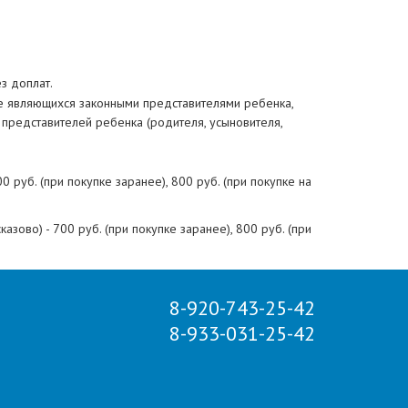
з доплат.
не являющихся законными представителями ребенка,
 представителей ребенка (родителя, усыновителя,
0 руб. (при покупке заранее), 800 руб. (при покупке на
казово) -
700 руб. (при покупке заранее), 800 руб. (при
8-920-743-25-42
ость экскурсионной программы. Также Туроператор
овременного информирования туристов.
Обращаем
8-933-031-25-42
яться следующими видами транспорта: автобус,
ое (в зависимости от количества пассажиров, логистики
ловный характер. В случае если представленная
ществлять перевозку на маршруте, то Туроператор