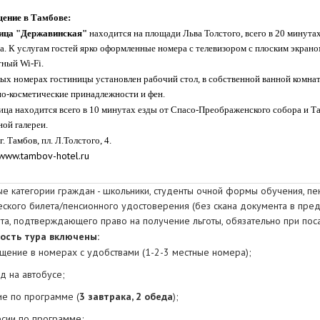
ение в Тамбове:
ица "Державинская"
находится на площади Льва Толстого, всего в 20 минута
. К услугам гостей ярко оформленные номера с телевизором с плоским экрано
ный Wi-Fi.
лых номерах гостиницы установлен рабочий стол, в собственной ванной комна
но-косметические принадлежности и фен.
ица находится всего в 10 минутах езды от Спасо-Преображенского собора и Т
ой галереи.
г. Тамбов, пл. Л.Толстого, 4.
ww.tambov-hotel.ru
ые категории граждан - школьники, cтуденты очной формы обучения, п
еского билета/пенсионного удостоверения (без скана документа в пред
та, подтверждающего право на получение льготы, обязательно при пос
ость тура включены:
щение в номерах с удобствами (1-2-3 местные номера);
д на автобусе;
ие по программе (
3 завтрака, 2 обеда
);
рсии по программе;