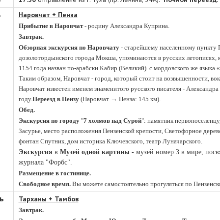
ь
Наровчат + Пенза
Прибытие в Наровчат
- родину Александра Куприна.
Завтрак.
Обзорная экскурсия по Наровчату
- старейшему населенному пункту П
дозолотордынского города Мокша, упоминаются в русских летописях, ка
1154 года назван по-арабски Кабир (Великий). с мордовского же языка 
Таким образом, Наровчат - город, который стоит на возвышенности, вок
Наровчат известен именем знаменитого русского писателя - Александра
→
году.
Переезд в Пензу
(Наровчат
Пенза: 145 км).
Обед.
Экскурсия по городу
"
7 холмов над Сурой
": памятник первопоселенц
Засурье, место расположения Пензенской крепости, Светофорное дерев
фонтан Спутник, дом историка Ключевского, театр Луначарского.
Экскурсия
в
Музей одной картины
- музей номер 3 в мире, пос
журнала "Форбс".
Размещение в гостинице.
Свободное время.
Вы можете самостоятельно прогуляться по Пензенск
ь
Тарханы + Тамбов
Завтрак.