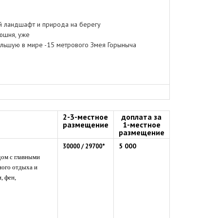
й ландшафт и природа на берегу
юшня, уже
ольшую в мире -15 метрового Змея Горыныча
2-3-местное
доплата за
размещение
1-местное
размещение
5 000
30000
/
29700
*
дом с главными
ого отдыха и
, фен,