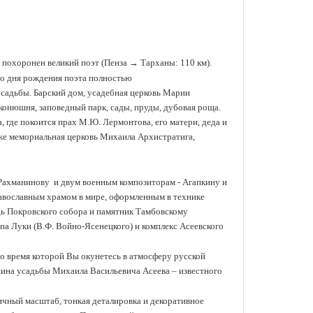
де похоронен великий поэт (Пенза
→ Тарханы: 110 км).
со дня рождения поэта полностью
усадьбы. Барский дом, усадебная церковь Марии
 конюшня, заповедный парк, сады, пруды, дубовая роща.
где покоится прах М.Ю. Лермонтова, его матери, деда и
же мемориальная церковь Михаила Архистратига,
Рахманинову и двум военным композиторам - Агапкину и
авославным храмом в мире, оформленным в технике
адь Покровского собора и памятник Тамбовскому
па Луки (В.Ф. Войно-Ясенецкого) и комплекс Асеевского
о время которой Вы окунетесь в атмосферу
русской
яина усадьбы Михаила Васильевича Асеева – известного
ичный масштаб, тонкая деталировка и декоративное