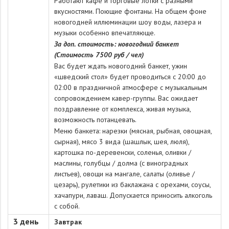
Работают кафе и торговые лотки с разными
вкусностями. Поющие фонтаны. На общем фоне
новогодней иллюминации шоу воды, лазера и
музыки особенно впечатляюще.
За доп. стоимость: новогодний банкет
(Стоимость 7500 руб / чел)
Вас будет ждать новогодний банкет, ужин
«шведский стол» будет проводиться с 20:00 до
02:00 в праздничной атмосфере с музыкальным
сопровождением кавер-группы. Вас ожидает
поздравление от комплекса, живая музыка,
возможность потанцевать.
Меню банкета:
нарезки (мясная, рыбная, овощная,
сырная), мясо 3 вида (шашлык, шея, люля),
картошка по-деревенски, соленья, оливки /
маслины, голубцы / долма (с виноградных
листьев), овощи на мангале, салаты (оливье /
цезарь), рулетики из баклажана с орехами, соусы,
хачапури, лаваш. Допускается приносить алкоголь
с собой.
3 день
Завтрак