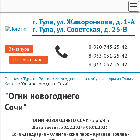
ТУРЫ ПО РОССИИ
г. Тула, ул. Жаворонкова, д. 1-А
г. Тула, ул. Советская, д. 23-В
ЗАРУБЕЖНЫЕ ТУРЫ
ТУРЫ ДЛЯ ГРУПП
8-920-743-25-42
Заказ тура
ГОРЯЩИЕ ТУРЫ
8-933-031-25-42
Позвоните мне!
ДОП. УСЛУГИ
8-933-032-25-42
О КОМПАНИИ
Главная
»
Туры по России
»
Многодневные автобусные туры из Тулы
»
Кавказ
»
"Огни новогоднего Сочи"
"Огни новогоднего
Сочи"
"ОГНИ НОВОГОДНЕГО СОЧИ"
- 5 дн/4 н
Дата заезда: 30.12.2024.- 03.01.2025
Сочи-Дендрарий - Олимпийский парк - Красная Поляна -