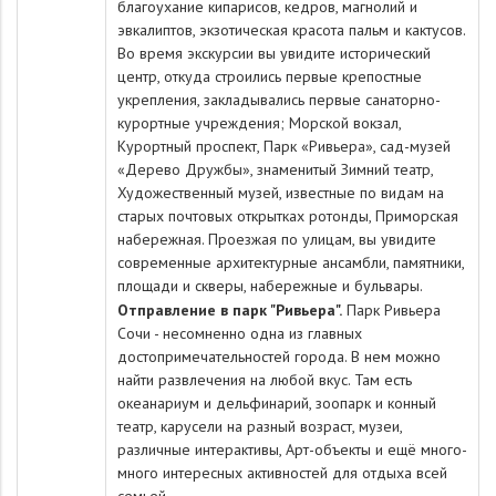
благоухание кипарисов, кедров, магнолий и
эвкалиптов, экзотическая красота пальм и кактусов.
Во время экскурсии вы увидите исторический
центр, откуда строились первые крепостные
укрепления, закладывались первые санаторно-
курортные учреждения; Морской вокзал,
Курортный проспект, Парк «Ривьера», сад-музей
«Дерево Дружбы», знаменитый Зимний театр,
Художественный музей, известные по видам на
старых почтовых открытках ротонды, Приморская
набережная. Проезжая по улицам, вы увидите
современные архитектурные ансамбли, памятники,
площади и скверы, набережные и бульвары.
Отправление в парк "Ривьера".
Парк Ривьера
Сочи - несомненно одна из главных
достопримечательностей города. В нем можно
найти развлечения на любой вкус. Там есть
океанариум и дельфинарий, зоопарк и конный
театр, карусели на разный возраст, музеи,
различные интерактивы, Арт-объекты и ещё много-
много интересных активностей для отдыха всей