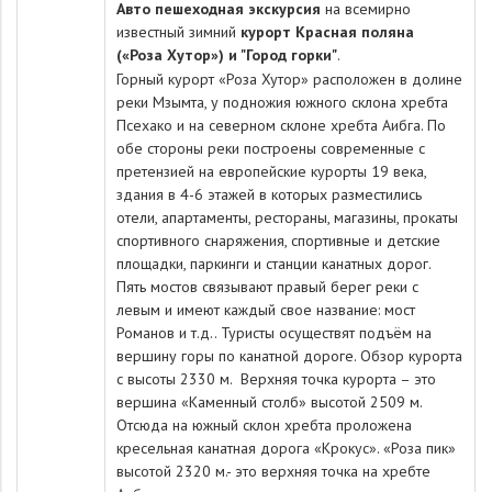
Авто пешеходная экскурсия
на всемирно
известный зимний
курорт Красная поляна
(«Роза Хутор») и "Город горки
"
.
Горный курорт «Роза Хутор» расположен в долине
реки Мзымта, у подножия южного склона хребта
Псехако и на северном склоне хребта Аибга. По
обе стороны реки построены современные с
претензией на европейские курорты 19 века,
здания в 4-6 этажей в которых разместились
отели, апартаменты, рестораны, магазины, прокаты
спортивного снаряжения, спортивные и детские
площадки, паркинги и станции канатных дорог.
Пять мостов связывают правый берег реки с
левым и имеют каждый свое название: мост
Романов и т.д.. Туристы осуществят подъём на
вершину горы по канатной дороге. Обзор курорта
с высоты 2330 м. Верхняя точка курорта – это
вершина «Каменный столб» высотой 2509 м.
Отсюда на южный склон хребта проложена
кресельная канатная дорога «Крокус». «Роза пик»
высотой 2320 м.- это верхняя точка на хребте