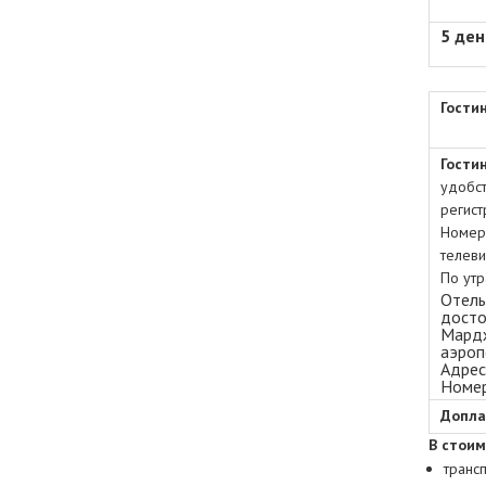
5 ден
Гости
Гости
удобст
регист
Номера
телеви
По утр
Отель
досто
Мардж
аэроп
Адрес:
Номер
Допла
В стоим
транс