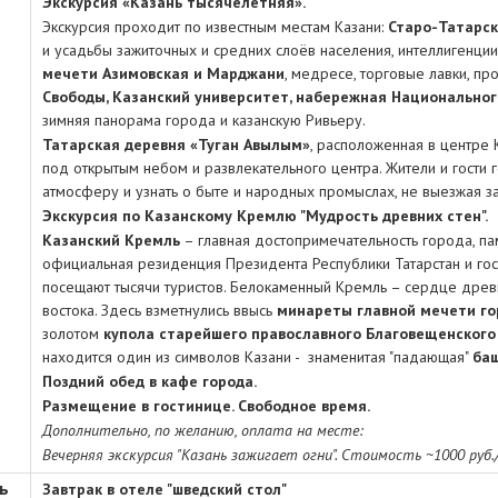
Экскурсия «Казань тысячелетняя».
Экскурсия проходит по известным местам Казани:
Старо-Татарск
и усадьбы зажиточных и средних слоёв населения, интеллигенци
мечети Азимовская и Марджани
, медресе, торговые лавки, пр
Свободы, Казанский университет, набережная Национальног
зимняя панорама города и казанскую Ривьеру.
Татарская деревня «Туган Авылым»
, расположенная в центре 
под открытым небом и развлекательного центра. Жители и гости 
атмосферу и узнать о быте и народных промыслах, не выезжая з
Экскурсия по Казанскому Кремлю "Мудрость древних стен".
Казанский Кремль
– главная достопримечательность города, п
официальная резиденция Президента Республики Татарстан и го
посещают тысячи туристов. Белокаменный Кремль – сердце древн
востока. Здесь взметнулись ввысь
минареты главной мечети г
золотом
купола старейшего православного Благовещенского
находится один из символов Казани - знаменитая "падающая"
ба
Поздний обед в кафе города.
Размещение в гостинице. Свободное время.
Дополнительно, по желанию, оплата на месте:
Вечерняя экскурсия "Казань зажигает огни". Стоимость ~1000 руб./
ь
Завтрак в отеле "шведский стол"