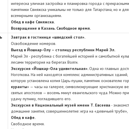
интересна уличная застройка и планировка города c прекрасным
памятники Свияжска уникальны не только для Татарстана, но и для
всемирными организациями.
Обед в кафе Свияжска.
Возвращение в Казань. Свободное время.
ь
Завтрак в гостинице «шведский стол».
Освобождение номеров.
Выезд в Йошкар-Олу – столицу республики Марий Эл.
Марий Эл - республика с богатейшей историей и самобытной культ
лесами территория на берегах Волги.
Экскурсия «Йошкар-Ола удивительная».
Одна из главных дост
Ноготкова. На ней находятся комплекс административных зданий,
которую установлена копия Царь-пушки, памятник основателю го
куранты
» — часы на галерее, символизирующие христианскую в
святых апостолов — восемь минут евангельского чуда. Можно при
удачу путнику, погладившего его.
Экскурсия в Национальный музей имени Т. Евсеева
- знакомс
домашние занятия, совершеннолетие: игра на «девичьей трубе»,
Обед в кафе.
Свободное время.