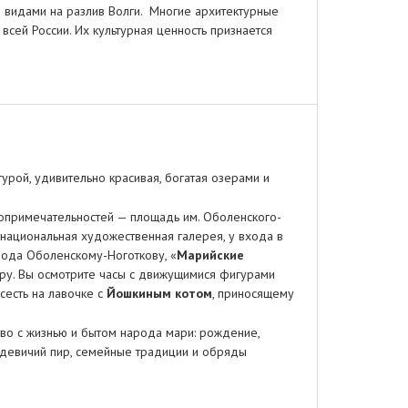
и видами на разлив Волги. Многие архитектурные
 всей России. Их культурная ценность признается
урой, удивительно красивая, богатая озерами и
опримечательностей — площадь им. Оболенского-
 национальная художественная галерея, у входа в
рода Оболенскому-Ноготкову, «
Марийские
еру. Вы осмотрите часы с движущимися фигурами
сесть на лавочке с
Йошкиным котом
, приносящему
тво с жизнью и бытом народа мари: рождение,
 девичий пир, семейные традиции и обряды