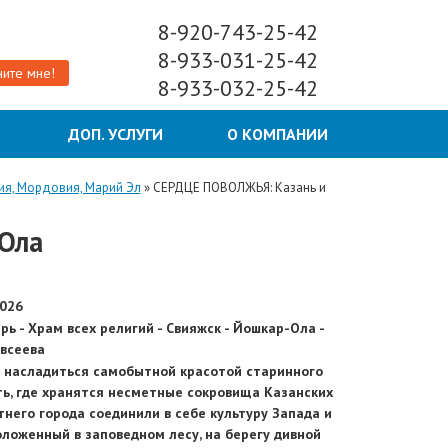
8-920-743-25-42
8-933-031-25-42
ите мне!
8-933-032-25-42
Ы
ДОП. УСЛУГИ
О КОМПАНИИ
ия, Мордовия, Марий Эл
»
СЕРДЦЕ ПОВОЛЖЬЯ: Казань и
Ола
2026
ь - Храм всех религий - Свияжск - Йошкар-Ола -
всеева
о насладиться самобытной красотой старинного
ать, где хранятся несметные сокровища Казанских
тнего города соединили в себе культуру Запада и
ложенный в заповедном лесу, на берегу дивной