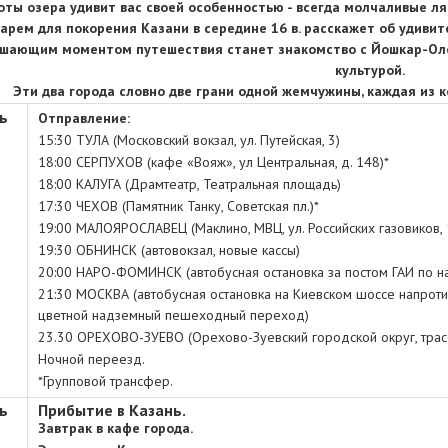
оты озера удивит вас своей особенностью - всегда молчаливые ля
арем для покорения Казани в середине 16 в. расскажет об удивит
шающим моментом путешествия станет знакомство с Йошкар-Оло
культурой.
Эти два города словно две грани одной жемчужины, каждая из 
ь
Отправление:
15:30 ТУЛА (Московский вокзал, ул. Путейская, 3)
18:00 СЕРПУХОВ (кафе «Вояж», ул Центральная, д. 148)*
18:00 КАЛУГА (Драмтеатр, Театральная площадь)
17:30 ЧЕХОВ (Памятник Танку, Советская пл.)*
19:00 МАЛОЯРОСЛАВЕЦ (Маклино, МВЦ, ул. Российских газовиков, 
19:30 ОБНИНСК (автовокзал, новые кассы)
20:00 НАРО-ФОМИНСК (автобусная остановка за постом ГАИ по н
21:30 МОСКВА (автобусная остановка на Киевском шоссе напротив 
цветной надземный пешеходный переход)
23.30 ОРЕХОВО-ЗУЕВО (Орехово-Зуевский городской округ, трасса 
Ночной переезд.
*Групповой трансфер.
ь
Прибытие в Казань.
Завтрак в кафе города.