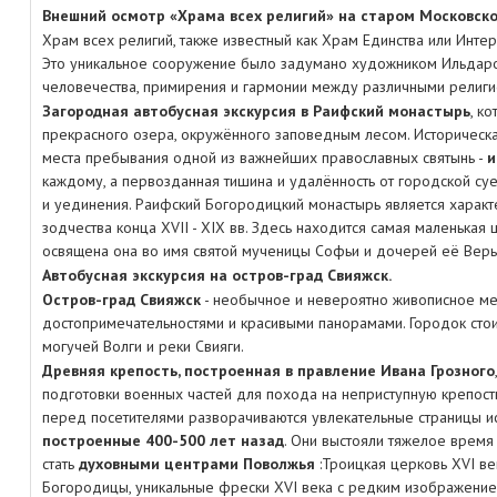
Внешний осмотр «Храма всех религий» на старом Московско
Храм всех религий, также известный как Храм Единства или Инте
Это уникальное сооружение было задумано художником Ильдаро
человечества, примирения и гармонии между различными религ
Загородная автобусная экскурсия в Раифский монастырь
, к
прекрасного озера, окружённого заповедным лесом. Историческа
места пребывания одной из важнейших православных святынь -
и
каждому, а первозданная тишина и удалённость от городской с
и уединения. Раифский Богородицкий монастырь является харак
зодчества конца XVII - XIX вв. Здесь находится самая маленькая 
освящена она во имя святой мученицы Софьи и дочерей её Веры,
Автобусная экскурсия на остров-град Свияжск.
Остров-град Свияжск
- необычное и невероятно живописное ме
достопримечательностями и красивыми панорамами. Городок сто
могучей Волги и реки Свияги.
Древняя крепость, построенная в правление Ивана Грозного
подготовки военных частей для похода на неприступную крепост
перед посетителями разворачиваются увлекательные страницы и
построенные 400-500 лет назад
. Они выстояли тяжелое время 
стать
духовными центрами Поволжья
:Троицкая церковь XVI ве
Богородицы, уникальные фрески XVI века c редким изображение