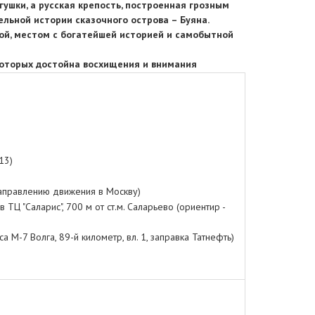
гушки, а русская крепость, построенная грозным
ельной истории сказочного острова – Буяна.
й, местом с богатейшей историей и самобытной
которых достойна восхищения и внимания
13)
аправлению движения в Москву)
ТЦ "Саларис", 700 м от ст.м. Саларьево (ориентир -
М-7 Волга, 89-й километр, вл. 1, заправка Татнефть)