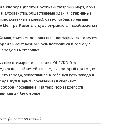
ая слобода
(богатые особняки татарских мурз, дома
и и духовенства, общественные здания,
старинные
оизводственные здания.),
озеро Кабан
,
площадь
о Центра Казань
, откуда открывается незабываемая
Казани, сочетает достоинства этнографического музея
города имеют возможность погрузиться в сельскую
а пределы мегаполиса.
амятник всемирного наследия ЮНЕСКО. Это
сударственный музей-заповедник, который ежегодно
его города, воплотившее в себе культуру запада и
орода Кул Шариф
(посещение) и сверкают
 собора
(посещение). На территории крепости
шня ханши Сююмбике.
чел. (оплата на месте).