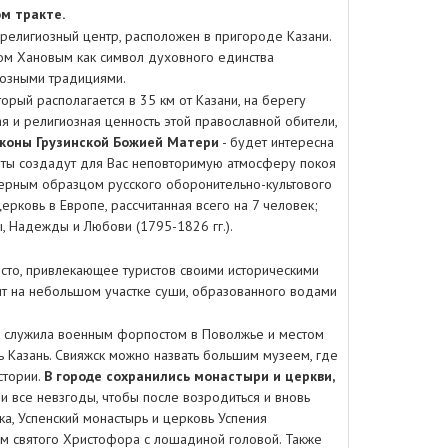
м тракте.
ррелигиозный центр, расположен в пригороде Казани.
м Хановым как символ духовного единства
иозными традициями.
оторый располагается в 35 км от Казани, на берегу
я и религиозная ценность этой православной обители,
коны Грузинской Божией Матери
- будет интересна
уеты создадут для Вас неповторимую атмосферу покоя
терным образцом русского оборонительно-культового
церковь в Европе, рассчитанная всего на 7 человек;
 Надежды и Любови (1795-1826 гг.).
сто, привлекающее туристов своими историческими
ит на небольшом участке суши, образованного водами
, служила военным форпостом в Поволжье и местом
ь Казань. Свияжск можно назвать большим музеем, где
стории.
В городе сохранились монастыри и церкви,
и все невзгоды, чтобы после возродиться и вновь
ка, Успенский монастырь и церковь Успения
м святого Христофора с лошадиной головой. Также