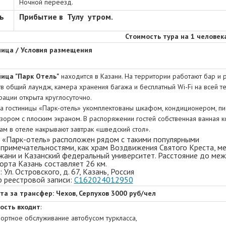
Ночной переезд.
ь
Прибытие в Тулу утром.
Стоимость тура на 1 человека
ница / Условия размещения
ница "Парк Отель"
находится в Казани. На территории работают бар и р
в общий лаундж, камера хранения багажа и бесплатный Wi-Fi на всей те
рации открыта круглосуточно.
 гостиницы «Парк-отель» укомплектованы шкафом, кондиционером, пи
зором с плоским экраном. В распоряжении гостей собственная ванная к
ам в отеле накрывают завтрак «шведский стол».
 «Парк-отель» расположен рядом с такими популярными
примечательностями, как храм Воздвижения Святого Креста, ме
ани и Казанский федеральный университет. Расстояние до ме
орта Казань составляет 26 км.
 Ул. Островского, д. 67, Казань, Россия
 реестровой записи:
С162024012950
та за трансфер: Чехов, Серпухов 3000 руб/чел
ость входит
:
портное обслуживание автобусом туркласса,