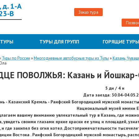
 д. 1-А
 23-В
Заказ тура
Позвон
 ТУРЫ
ТУРЫ ДЛЯ ГРУПП
ГОРЯЩИЕ ТУР
»
Туры по России
»
Многодневные автобусные туры из Тулы
»
Казань, Чуваш
Ола
ДЦЕ ПОВОЛЖЬЯ: Казань и Йошкар-
5 дн / 4 н
Дата заезда:
30.04-04.05.
нь - Казанский Кремль - Раифский Богородицкий мужской монастыр
Национальный музей имени Е
лагаем вашему вниманию увлекательный тур в Казань, где можн
а, увидеть своими глазами яркие краски ее улиц и площадей, узн
, и где закипел без огня котел. Достопримечательности тысячеле
диции Востока . Раифский Богородицкий мужской монастырь, распо