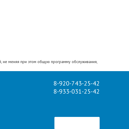
й, не меняя при этом общую программу обслуживания,
азличаться. Дверь в автобусе в середине салона в
8-920-743-25-42
не стоит ориентироваться на приведенный вариант ее
8-933-031-25-42
разделе «отправление автобусов».