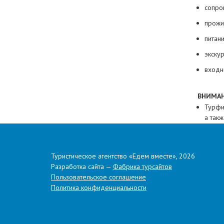
сопро
прожи
питан
экску
входн
ВНИМАН
Турфи
а так
Схема
разны
распо
Туристическое агентство «Едем вместе», 2026
Разработка сайта —
Фабрика турсайтов
Марка
Пользовательское соглашение
ДОКУМ
Политика конфиденциальности
россий
свиде