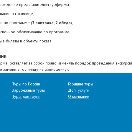
вождение представителем турфирмы,
вание в гостинице,
ие по программе (
3 завтрака, 2 обеда
),
рсионное обслуживание по программе,
ые билеты в объекты показа.
ИЕ:
рма оставляет за собой право изменять порядок проведения экскурси
же заменять гостиницу на равноценную.
 автобуса базовая. Для разных автобусов схема может незначительно р
Туры по России
Горящие туры
х моделях автобусов расположена по-разному, при бронировании мест 
Зарубежные туры
Доп. услуги
ложения.
Туры для групп
О компании
 и номер автобуса сообщаются накануне отъезда на сайте турфирмы в 
ЕНТЫ ДЛЯ ПОЕЗДКИ:
ский паспорт (оригинал);
тельство о рождении для детей до 14 лет (оригинал);