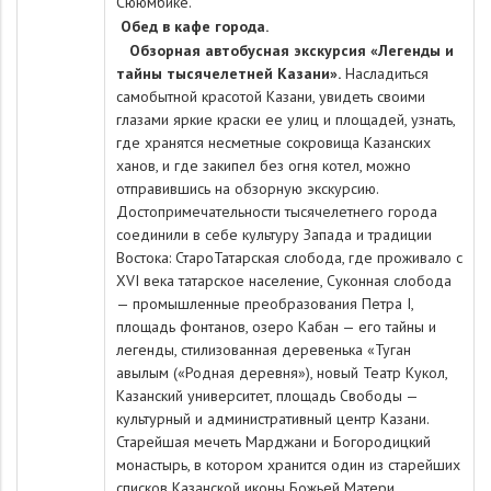
Сююмбике.
Обед в кафе города.
Обзорная автобусная экскурсия «Легенды и
тайны тысячелетней Казани».
Насладиться
самобытной красотой Казани, увидеть своими
глазами яркие краски ее улиц и площадей, узнать,
где хранятся несметные сокровища Казанских
ханов, и где закипел без огня котел, можно
отправившись на обзорную экскурсию.
Достопримечательности тысячелетнего города
соединили в себе культуру Запада и традиции
Востока: СтароТатарская слобода, где проживало с
XVI века татарское население, Суконная слобода
— промышленные преобразования Петра I,
площадь фонтанов, озеро Кабан — его тайны и
легенды, стилизованная деревенька «Туган
авылым («Родная деревня»), новый Театр Кукол,
Казанский университет, площадь Свободы —
культурный и административный центр Казани.
Старейшая мечеть Марджани и Богородицкий
монастырь, в котором хранится один из старейших
списков Казанской иконы Божьей Матери.