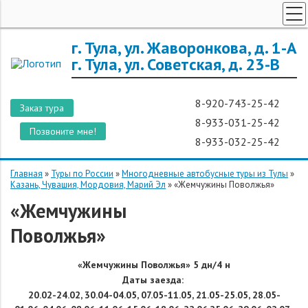
ТУРЫ ПО РОССИИ
г. Тула, ул. Жаворонкова, д. 1-А
г. Тула, ул. Советская, д. 23-В
ЗАРУБЕЖНЫЕ ТУРЫ
ТУРЫ ДЛЯ ГРУПП
8-920-743-25-42
Заказ тура
ГОРЯЩИЕ ТУРЫ
8-933-031-25-42
Позвоните мне!
ДОП. УСЛУГИ
8-933-032-25-42
О КОМПАНИИ
Главная
»
Туры по России
»
Многодневные автобусные туры из Тулы
»
Казань, Чувашия, Мордовия, Марий Эл
»
«Жемчужины Поволжья»
«Жемчужины
Поволжья»
«Жемчужины Поволжья» 5 дн/4 н
Даты заезда:
20.02-24.02,
30.04-04.05,
07.05-11.05,
21.05-25.05,
28.05-