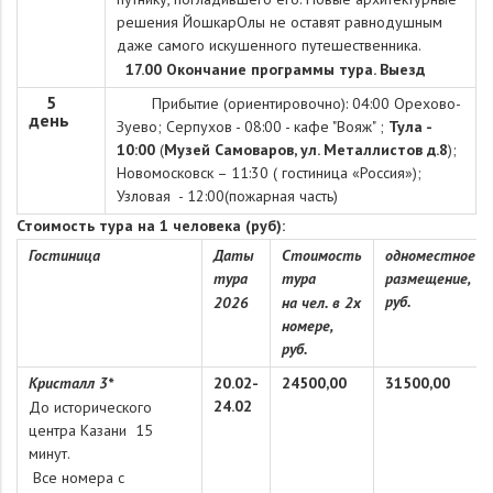
решения ЙошкарОлы не оставят равнодушным
даже самого искушенного путешественника.
17.00 Окончание программы тура. Выезд
5
Прибытие (ориентировочно): 04:00 Орехово-
день
Зуево; Серпухов - 08:00 - кафе "Вояж" ;
Тула -
10:00
(
Музей Самоваров, ул. Металлистов д.8
)
;
Новомосковск – 11:30 ( гостиница «Россия»);
Узловая - 12:00(пожарная часть)
Стоимость тура на 1 человека (руб):
Гостиница
Даты
Стоимость
одноместное
тура
тура
размещение,
руб.
2026
на чел. в 2х
номере,
руб.
Кристалл 3*
20.02-
24500,00
31500,00
24.02
До исторического
центра Казани 15
минут.
Все номера с