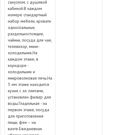
санузлом, с душевой
кабиной.В каждом
номере стандартный
набор мебели, кровати
односпальные,
раздельностоящие,
чайник, посуда для чая,
телевизор, мини-
холодильник.На
каждом этаже, в
коридоре -
холодильник и
микроволновая печь.На
3-ем этаже находится
кухня с эл. плитами,
установлен фильтр для
воды.Гладильная - на
первом этаже, посуда
для приготовления
пищи, фен – на
вахте.Ежедневная