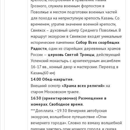
Грозного, служила военным форпостом в
Поволжье и местом подготовки военных частей
для похода на неприступную крепость Казань. Со
временем, утратив значение военной крепости,
Свияжск – духовный центр Среднего Поволжья. В
маршрут экскурсии в Свияжске входят уникальные
исторические памятники:
Собор Всех скорбящих
Радости
, один из старейших деревянных храмов
России —
церковь Святой Троицы
, действующий
Успенский монастырь с архитектурным ансамблем
16-17 вв., конный двор и мастерские. Переезд в
Казань(60 км)
14.00 Обед-накрытие.
Внешний осмотр
«Храма всех религий»
на
старом Московском тракте.
16:30 (ориентировочно) Размещение в
номерах. Свободное время.
***Доп.плата.
~
19.30 Вечерняя автобусная
экскурсия, волшебное путешествие «Огни
вечернего города». Словно по взмаху волшебной
палочки зажглись огни ночного города, и сказка