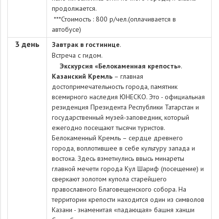
продолжается.
***Стоимость : 800 р/чел.(оплачивается в
автобусе)
3 день
Завтрак в гостинице
.
Встреча с гидом.
Экскурсия «Белокаменная крепость»
.
Казанский Кремль
– главная
достопримечательность города, памятник
всемирного наследия ЮНЕСКО. Это - официальная
резиденция Президента Республики Татарстан и
государственный музей-заповедник, который
ежегодно посещают тысячи туристов.
Белокаменный Кремль – сердце древнего
города, воплотившее в себе культуру запада и
востока. Здесь взметнулись ввысь минареты
главной мечети города Кул Шариф (посещение) и
сверкают золотом купола старейшего
православного Благовещенского собора. На
территории крепости находится один из символов
Казани - знаменитая «падающая» башня ханши