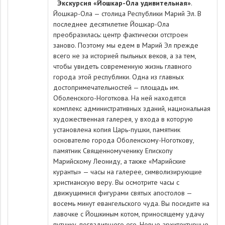
Экскурсия «Йошкар-Ола удивительная»
.
Йошкар-Ола — столица Республики Марий Эл. В
последнее десятилетие Йошкар-Ола
преобразилась: центр фактически отстроен
заново. Поэтому мы едем в Марий Эл прежде
всего не за историей пыльных веков, а за тем,
чтобы увидеть современную жизнь главного
города этой республики. Одна из главных
достопримечательностей — площадь им.
Оболенского-Ноготкова. На ней находятся
комплекс административных зданий, национальная
художественная галерея, у входа в которую
установлена копия Царь-пушки, памятник
основателю города Оболенскому-Ноготкову,
памятник Священномученику Епископу
Марийскому Леониду, а также «Марийские
куранты» — часы на галерее, символизирующие
христианскую веру. Вы осмотрите часы с
движущимися фигурами святых апостолов —
восемь минут евангельского чуда. Вы посидите на
лавочке с Йошкиным котом, приносящему удачу
путнику, погладившего его. Новые архитектурные