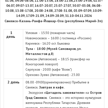
01.06,
04.06-08.06,
11.06-15.06,
18.06-22.06,
25.06-29.06,
02.07-
06.07,
09.07-13.07,
16.07-20.07,
23.07-27.07,
30.07-03.08,
06.08-
10.08,
13.08-17.08,
20.08-24.08,
27.08-31.08,
03.09-07.09,
10.09-
14.09,
17.09-21.09,
24.09-28.09,
31.10-04.11.2026
Свияжск-Казань-Раифа-Йошкар-Ола (республика Марий-Эл)
1
Узловая - 15:30 (пожарная часть)
день
Новомосковск – 16:00 ( гостиница «Россия»)
Киреевск - 16:20 ост. Быковка
Тула - 18:00
(
Музей Самоваров, ул.
Металлистов д.8
)
Алексин (Автовокзал) – 18:15 (трансфер на
Ясногорский поворот)
Серпухов - 20:00 (кафе "Вояж")
Орехово-Зуево (Автовокзал) - 23.00
2 день
08.00 -09:00(ориентировочно) Прибытие в
Свияжск.
Завтрак в кафе.
Экскурсия
«Цитадель завоевателя»
на
Остров
Град
Свияжск
. Свияжск – это историко-культурная
жемчужина Республики Татарстан. Древняя
крепость, построенная в правление Ивана