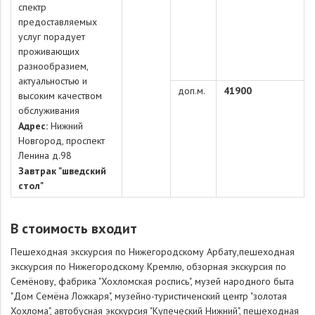
спектр
предоставляемых
услуг порадует
проживающих
разнообразием,
актуальностью и
доп.м.
41900
высоким качеством
обслуживания
Адрес:
Нижний
Новгород, проспект
Ленина д.98
Завтрак "шведский
стол"
В стоимость входит
Пешеходная экскурсия по Нижегородскому Арбату,
пешеходная
экскурсия по Нижегородскому Кремлю, обзорная экскурсия по
Семёнову, фабрика "Хохломская роспись", музей народного быта
"Дом Семёна Ложкаря", музейно-туристиченский центр "золотая
Хохлома", автобусная экскурсия "Купеческий Нижний", пешеходная