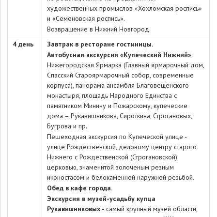
художественных промыслов «Хохломская роспись»
и «Семеновская роспись».
Возвращение в Нижний Новгород.
4 день
Завтрак в ресторане гостиницы.
Автобусная экскурсия «Купеческий Нижний»
:
Нижегородская Ярмарка (Главный ярмарочный дом,
Спасский Староярмарочный собор, современные
корпуса), панорама ансамбля Благовещенского
монастыря, площадь Народного Единства с
памятником Минину и Пожарскому, купеческие
дома – Рукавишникова, Сироткина, Строгановых,
Бугрова и пр.
Пешеходная экскурсия по Купеческой улице -
улице Рождественской, деловому центру старого
Нижнего с Рождественской (Строгановской)
церковью, знаменитой золоченым резным
иконостасом и белокаменной наружной резьбой.
Обед в кафе города.
Экскурсия в музей-усадьбу купца
Рукавишниковых -
самый крупный музей области,