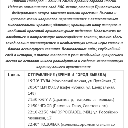
Нижний Новгород — один из самых древних городов России.
Недавно отметившая своё 800-летие, столица Приволжского
Федерального округа заиграла новыми красками. Высота и
красота новых кварталов переплетается с великолепными
многовековыми храмами, зданиями, хранящими нашу историю и
необычной красотой архитектурных шедевров. Невозможно не
влюбиться в потрясающие нижегородские закаты, именно здесь
заход солнца превращается в необъяснимую магию игры красок и
бликов всемогущего светила. Великолепные виды, глубочайший
след в истории, а также теплота и уют необычайно прекрасного
места не оставят никого равнодушным и создаст неповторимую
картину вашего путешествия.
1 день
ОТПРАВЛЕНИЕ (ВРЕМЯ И ГОРОД ВЫЕЗДА)
19:30*
ТУЛА
(Московский вокзал, ул. Путейская ,3)
20:30* СЕРПУХОВ (кафе «Вояж», ул. Центральная,
148)
21:30 КАЛУГА (Драмтеатр, Театральная площадь)
21:50* ЧЕХОВ (Памятник Танку, Советская пл.)
22:10-22:30 МАЛОЯРОСЛАВЕЦ (МВЦ, ул. Российских
газовиков, 13)
22:40* ПОДОЛЬСК (железнодорожная станция со