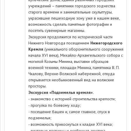
учреждений – памятники городского зодчества
старого времени и занимательные скульптуры,
украсившие пешеходную зону уже в нашем веке,
возможность сделать памятные фотографии и
посетить сувенирные магазины.
Экскурсия продолжится по исторической части
Нижнего Новгорода посещением
Нижегородского
Кремля
(уникального оборонительного сооружения
начала XVI века), Михайло-Архангельского собора с
могилой Козьмы Минина, выставки образцов
военной техники, площади Минина, памятника В. П.
Чкалову, Верхне-Волжской набережной, откуда
открывается необыкновенный вид на волжские
просторы.
Экскурсия «Подземелья кремля».
- знакомство с историей строительства крепости;
- прогулка по боевому ходу;
- посещение башен и, самое главное, спуск в
подземелья;
- возможность прикоснуться к кладке XVI века;
- винтовые лестницы и особенная акустика