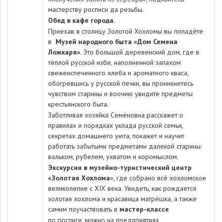
мастерству росписи да резьбы.
Обед в кафе города.
Приехав в столицу Золотой Хохломы вы попадёте
в
Музей народного быта «Дом Семена
Ложкаря».
Это большой деревенский дом, где в
тёплой русской избе, наполненной запахом
свежеиспеченного хлеба и ароматного кваса,
обогревшись у русской печки, вы проникнетесь
чувством старины и воочию увидите предметы
крестьянского быта.
Заботливая хозяйка Семёновна расскажет о
правилах и порядках уклада русской семьи,
секретах домашнего уюта, покажет и научит
работать забытыми предметами далекой старины:
вальком, рубелем, ухватом и коромыслом.
Экскурсия в музейно-туристический центр
«Золотая Хохлома
», где собрано всё хохломское
великолепие с XIX века. Увидеть, как рождается
золотая хохлома и красавица матрёшка, а также
самим поучаствовать в
мастер-классе
по росписи, можно на предприятиях