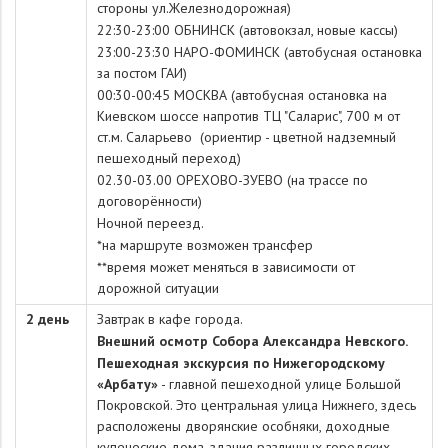
стороны ул.Железнодорожная)
22:30-23:00 ОБНИНСК (автовокзал, новые кассы)
23:00-23:30 НАРО-ФОМИНСК (автобусная остановка
за постом ГАИ)
00:30-00:45 МОСКВА (автобусная остановка на
Киевском шоссе напротив ТЦ "Саларис", 700 м от
ст.м. Саларьево (ориентир - цветной надземный
пешеходный переход)
02.30-03.00 ОРЕХОВО-ЗУЕВО (на трассе по
договорённости)
Ночной переезд.
*на маршруте возможен трансфер
**время может меняться в зависимости от
дорожной ситуации
2 день
Завтрак в кафе города.
Внешний осмотр Собора Александра Невского.
Пешеходная экскурсия по Нижегородскому
«Арбату»
- главной пешеходной улице Большой
Покровской. Это центральная улица Нижнего, здесь
расположены дворянские особняки, доходные
купеческие дома, здания различных городских