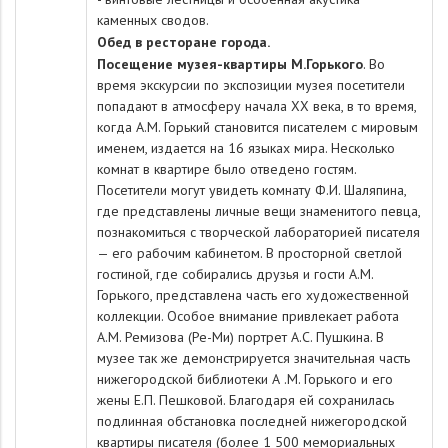
каменных сводов.
Обед в ресторане города.
Посещение музея-квартиры М.Горького
. Во
время экскурсии по экспозиции музея посетители
попадают в атмосферу начала ХХ века, в то время,
когда А.М. Горький становится писателем с мировым
именем, издается на 16 языках мира. Несколько
комнат в квартире было отведено гостям.
Посетители могут увидеть комнату Ф.И. Шаляпина,
где представлены личные вещи знаменитого певца,
познакомиться с творческой лабораторией писателя
— его рабочим кабинетом. В просторной светлой
гостиной, где собирались друзья и гости А.М.
Горького, представлена часть его художественной
коллекции. Особое внимание привлекает работа
А.М. Ремизова (Ре-Ми) портрет А.С. Пушкина. В
музее так же демонстрируется значительная часть
нижегородской библиотеки А .М. Горького и его
жены Е.П. Пешковой. Благодаря ей сохранилась
подлинная обстановка последней нижегородской
квартиры писателя (более 1 500 мемориальных