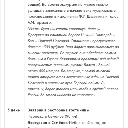
вещей). Во время экскурсии по музею можно
услышать записанные в начале века музыкальные
произведения в исполнении Ф.И. Шаляпина и голос
А.М. Горького.
*Рекомедуем посетить канатную дорогу.
Прогулка по канатной дороге Нижний Новгород –
Бор – Нижний Новгород. Стоимость прогулочного
билета ~300 руб/чел.
Эта дорога примечательна по
многим причинам. Во-первых, она обладает самым
большим в Европе безопорным пролётом над водной
поверхностью (главным руслом Волги) - длиной
около 800 метров. Во-вторых, с самой высокой
точки открываются великолепные виды на Нижний
Новгород и заливные луга Борской поймы. В-
третьих, дорог такого масштаба в средней полосе
России до этого никогда не строилось.
3 день
Завтрак в ресторане гостиницы
.
Переезд в Семенов (90 км)
Экскурсия в Семёнов.
Небольшой городок