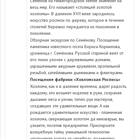
Семёнов на Нижегородской земле знаменит на
весь мир. Его называют «столицей золотой
хохломы». В далеком XVII веке зародилось
искусство росписи по дереву, которое в течение
столетий бережно передается из поколения в
поколение.
Обзорная экскурсия по Семёнову. Посещение
памятника известного поэта Бориса Корнилова,
уроженца г. Семёнова. Русской стариной веет от
его тихих улочек с деревянными домами,
украшенными ажурным кружевом, пропильной
резьбой, затейливыми дымниками и флюгерами.
Посещение фабрики «Хохломская Роспись»
Хохлома, как и в далекие времена, дарит радость
каждому, кто возьмет изделие в руки, сохраняя
дыхание леса и речки, тепло рук мастеров,
создавших эти удивительные вещи. А как
рождается удивительное искусство - пламенная
хохлома, сверкающая золотом да киноварью, вы
узнаете, посетив предприятие. Приоткроете
волшебную тайну уникальной технологии
«получения золота из серебра», подивитесь