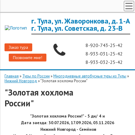
ТУРЫ ПО РОССИИ
г. Тула, ул. Жаворонкова, д. 1-А
г. Тула, ул. Советская, д. 23-В
ЗАРУБЕЖНЫЕ ТУРЫ
ТУРЫ ДЛЯ ГРУПП
8-920-743-25-42
Заказ тура
ГОРЯЩИЕ ТУРЫ
8-933-031-25-42
Позвоните мне!
ДОП. УСЛУГИ
8-933-032-25-42
О КОМПАНИИ
Главная
»
Туры по России
»
Многодневные автобусные туры из Тулы
»
Нижний Новгород
»
"Золотая хохлома России"
"Золотая хохлома
России"
"
Золотая хохлома России!
"
- 5 дн/ 4 н
Дата заезда:
30.07.2026, 17.09.2026, 03.11.2026
Нижний Новгород - Семёнов