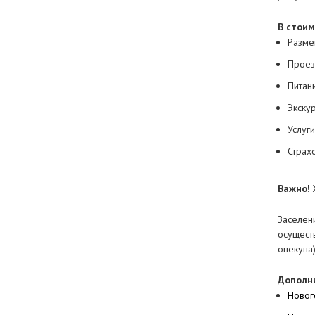
.
В
стоим
Разме
Проез
Питан
Экску
Услуг
Страх
.
Важно!
.
Заселен
осущест
опекуна
.
Дополн
Новог