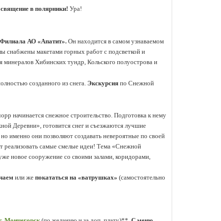
священие в полярники!
Ура!
.
 Филиала АО «Апатит».
Он находится в самом узнаваемом
лы снабжены макетами горных работ с подсветкой и
я минералов Хибинских тундр, Кольского полуострова и
полностью созданного из снега.
Экскурсия
по Снежной
орр начинается снежное строительство. Подготовка к нему
жной Деревни», готовится снег и съезжаются лучшие
 но именно они позволяют создавать невероятные по своей
ют реализовать самые смелые идеи!
.
Тема «Снежной
 уже новое сооружение со своими залами, коридорами,
 чаем
или же
покататься на «ватрушках»
(самостоятельно
г. Мончегорск
(по желанию и за доп. плату)**.
С меню