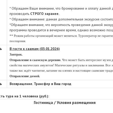
* Обращаем Ваше внимание, что бронирование и оплату данной 
производить
СТРОГО заранее.
* Обращаем внимание: данная дополнительная экскурсия состои
*Обращаем внимание, что вероятность проведения данной экскурс
программа проводится в вечернее время, однако возможно позд
** Режим работы организаций может меняться. Туроператор не гаранти
посещения.
ь
В гости к саамам
(03.01.2026)
.
Завтрак.
.
Отправление
в саамскую деревню
.
.
Что может быть интереснее музея 
свойства магических амулетов! Магические ритуалы и заклинания. Все э
также вас ждёт чаепитие, катание на оленях и настоящие саамские трад
Отправление домой.
ь
Возвращение. Трансфер в Ваш город
ть тура на 1 человека (руб.):
Гостиница / Условия размещения