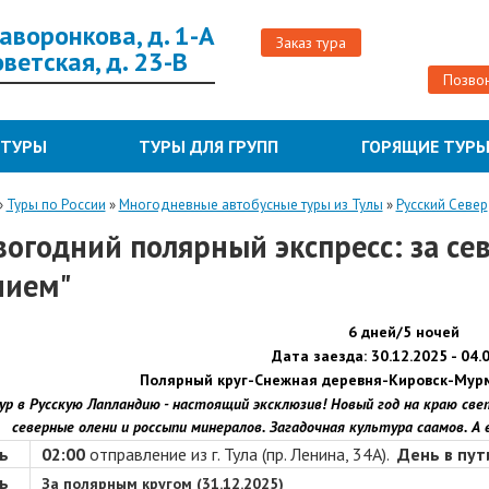
 Жаворонкова, д. 1-А
Заказ тура
Советская, д. 23-В
Позвон
 ТУРЫ
ТУРЫ ДЛЯ ГРУПП
ГОРЯЩИЕ ТУР
»
Туры по России
»
Многодневные автобусные туры из Тулы
»
Русский Север
вогодний полярный экспресс: за с
нием"
6 дней/5 ночей
Дата заезда:
30.12.2025 -
04.
Полярный круг-
Снежная деревня-
Кировск-
Мур
р в Русскую Лапландию - настоящий эксклюзив! Новый год на краю све
северные олени и россыпи минералов. Загадочная культура саамов. А 
ь
02:00
отправление из г. Тула (пр. Ленина, 34А).
День в пут
ь
За полярным кругом (
31.12.2025
)