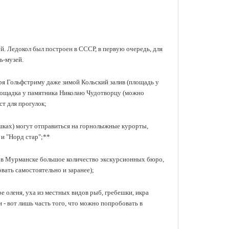
й. Ледокол был построен в СССР, в первую очередь, для
ь-музей.
я Гольфстриму даже зимой Кольский залив (площадь у
площадка у памятника Николаю Чудотворцу (можно
ст для прогулок;
шках) могут отправиться на горнолыжные курорты,
и "Норд стар";**
- в Мурманске большое количество экскурсионных бюро,
ать самостоятельно и заранее);
е оленя, уха из местных видов рыб, гребешки, икра
и - вот лишь часть того, что можно попробовать в