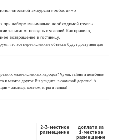
дополнительной экскурсии необходимо
тся при наборе минимально необходимой группы.
ии зависит от погодных условий. Как правило,
нее возвращение в гостиницу.
рует, что все перечисленные объекты будут доступны для
древних малочисленных народов? Чумы, тайны и целебные
то и многое другое Вы увидите в саамской деревне! А
иции – жилище, костюм, игры и танцы!
.
2-3-местное
доплата за
размещение
1-местное
размещение