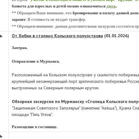
банкета для взрослых и детей можно ознакомиться
здесь
.
** Обращаем Ваше внимание, что
бронирование и оплату данной доп
заранее
. В стоимость не входит трансфер.
** Обращаем внимание: данная дополнительная экскурсия состоится п
ь
От Хибин в столицу Кольского полуострова
(
01.01.2026
)
.
Завтрак.
.
Отправление в Мурманск.
.
Расположенный на Кольском полуострове у скалистого побережь
крупнейший незамерзающий порт арктического побережья России
выстроенных за Северным полярным кругом.
.
Обзорная экскурсия по Мурманску «Столица Кольского полу
"Защитникам Советского Заполярья" (памятник "Алёша"), Храма Сп
площади "Пять Углов".
.
Р
азмещение в гостинице.
ь