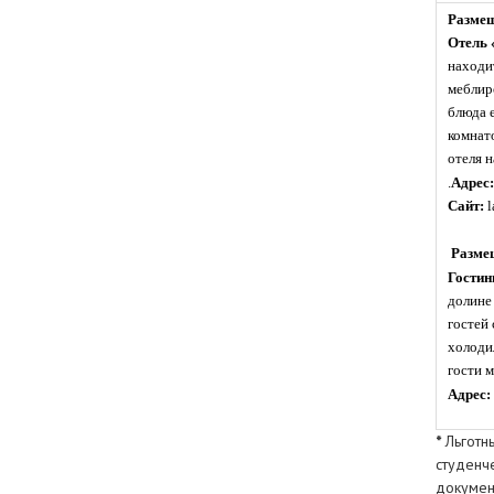
Размещ
Отель
находи
меблир
блюда 
комнат
отеля 
.
Адрес:
Сайт:
l
Разме
Гостин
долине
гостей 
холодил
гости м
Адрес:
*
Льготн
студенч
докумен