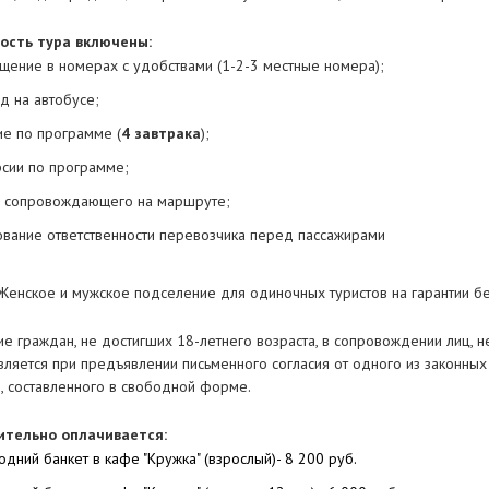
ость тура включены:
щение в номерах с удобствами (1-2-3 местные номера);
д на автобусе;
ие по программе (
4 завтрака
);
рсии по программе;
и сопровождающего на маршруте;
ование ответственности перевозчика перед пассажирами
Женское и мужское подселение для одиночных туристов на гарантии бе
ие граждан, не достигших 18-летнего возраста, в сопровождении лиц, 
вляется при предъявлении письменного согласия от одного из законных
), составленного в свободной форме.
ительно оплачивается:
одний банкет в кафе "Кружка" (взрослый)
-
8 200 руб.