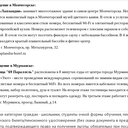
ение в Мончегорске:
 «Лапландия»
занимает многоэтажное здание в самом центре Мончегорска. Не
тся живописный парк и Мончегорский музей цветного камня.
В отеле к услуга
ованные в классическом стиле номера, бесплатный Wi-Fi и элегантный рестор
европейской кухни. Номера располагают телевизором с плоским экраном и соб
ой.
В отеле гости могут посетить финскую сауну с небольшим бассейном. В 4 
находятся крытый плавательный бассейн и фитнес-центр
г. Мончегорск, пр. Металлургов, 32.
aplandia-hotel.ru
щение в Мурманске:
ица "69 Параллель
"
расположена в 8 минутах езды от центра города Мурманс
 «Уют» - месте проведения международных соревнований по зимним видам сп
светлые номера и бесплатный WiFi. Во всех номерах имеется кабельное телеви
ьник, набор полотенец, душ и туалет.
На втором этаже гостиницы находится о
огут разогреть еду, постирать и погладить одежду. На третьем этаже работает 
г.
Мурманск, проезд Лыжный, д.14.
ые категории граждан - школьники, cтуденты очной формы обучения, п
еского билета/пенсионного удостоверения (без скана документа в пред
та, подтверждающего право на получение льготы, обязательно при поса