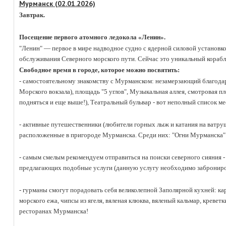
Мурманск (02.01.2026)
Завтрак.
.
Посещение первого атомного ледокола «Ленин».
"Ленин" — первое в мире надводное судно с ядерной силовой установко
обслуживания Северного морского пути. Сейчас это уникальный корабл
Свободное время в городе, которое можно посвятить:
- самостоятельному знакомству с Мурманском: незамерзающий благодар
Морского вокзала), площадь "5 углов", Музыкальная аллея, смотровая 
подняться и еще выше!), Театральный бульвар - вот неполный список ме
.
- активные путешественники (любители горных лыж и катания на ватру
расположенные в пригороде Мурманска. Среди них: "Огни Мурманска" 
.
- самым смелым рекомендуем отправиться на поиски северного сияния 
предлагающих подобные услуги (данную услугу необходимо заброниров
.
- гурманы смогут порадовать себя великолепной Заполярной кухней: кар
морского ежа, чипсы из ягеля, вяленая клюква, вяленый кальмар, креветк
ресторанах Мурманска!
.