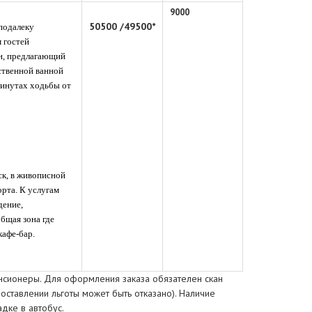
9000
50500
/495
00*
подалеку
м гостей
ан, предлагающий
ственной ванной
минутах ходьбы от
к,
в живописной
орта
.
К услугам
дение,
бщая зона где
кафе-бар.
енсионеры. Для оформления заказа обязателен скан
оставлении льготы может быть отказано). Наличие
дке в автобус.