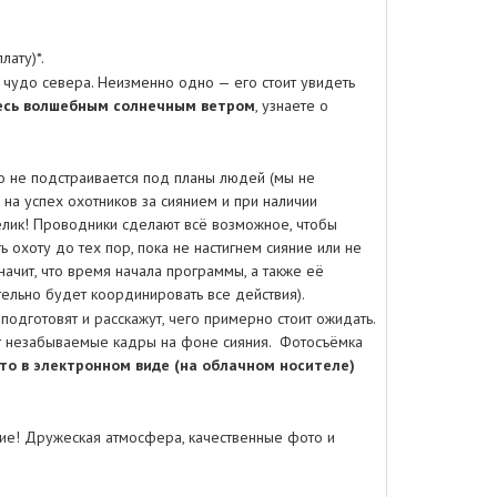
плату)*.
о чудо севера. Неизменно одно — его стоит увидеть
тесь волшебным солнечным ветром
, узнаете о
но не подстраивается под планы людей (мы не
 на успех охотников за сиянием и при наличии
елик! Проводники сделают всё возможное, чтобы
охоту до тех пор, пока не настигнем сияние или не
начит, что время начала программы, а также её
ельно будет координировать все действия).
 подготовят и расскажут, чего примерно стоит ожидать.
т незабываемые кадры на фоне сияния. Фотосъёмка
то в электронном виде (на облачном носителе)
твие! Дружеская атмосфера, качественные фото и