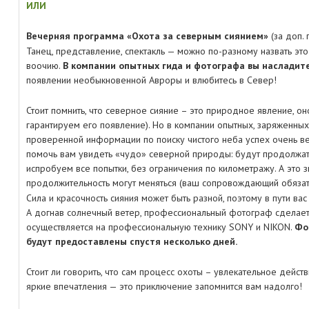
ИЛИ
.
Вечерняя программа «Охота за северным сиянием»
(за доп. 
Танец, представление, спектакль — можно по-разному назвать эт
воочию.
В компании опытных гида и фотографа вы наслади
появлении необыкновенной Авроры и влюбитесь в Север!
.
Стоит помнить, что северное сияние – это природное явление, о
гарантируем его появление). Но в компании опытных, заряженных
проверенной информации по поиску чистого неба успех очень в
помочь вам увидеть «чудо» северной природы: будут продолжать 
испробуем все попытки, без ограничения по километражу. А это з
продолжительность могут меняться (ваш сопровождающий обязат
Сила и красочность сияния может быть разной, поэтому в пути вас
А догнав солнечный ветер, профессиональный фотограф сделае
осуществляется на профессиональную технику SONY и NIKON.
Фо
будут предоставлены спустя несколько дней.
.
Стоит ли говорить, что сам процесс охоты – увлекательное дейс
яркие впечатления — это приключение запомнится вам надолго!
..