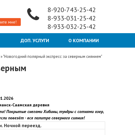
8-920-743-25-42
8-933-031-25-42
ите мне!
8-933-032-25-42
Ы
ДОП. УСЛУГИ
О КОМПАНИИ
»
"Новогодний полярный экспресс: за северным сиянием"
еверным
01.2026
манск-
Саамская деревня
та! Покрытые снегами Хибины, тундры с сотнями озер,
если повезёт - вся палитра северного сияния!
и.
Ночной переезд.