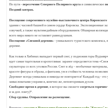
По пути -
п
ересечение Северного Полярного круга
и символическое
по
Поздний завтрак.
.
Посещение современного музейно-выставочного центра Кировского
здании с часовой башней в самом сердце Кировска. Экспозиционные за
озвучкой, а также мультимедийным оборудованием. Обширная коллекци
всего мира никого не оставляет равнодушным.
Посещение «Снежной деревни»
- уникального туристского комплекса, 
деревне.
.
Как только в Хибинах выпадает первый снег, у подножия горы Вудъяврч
идет самая тщательная и кропотливая: заранее определяется тема «Сне
скульпторы со всех уголков России.
.
Снег и лёд – необычные материалы,
красоте фигуры и образы, а фантазия, ум и стойкость человека позволя
Деревни» всегда уникальна и никогда не повторяется! Каждый год - это
замысловатыми узорами и, конечно же, неповторимым духом.
Свободное время в деревне
, в которое вы сможете
согреться горячим
и за доп. плату)*.
.
Сбор группы. Отправление на размещение.
.
Вечером -
участие в Новогоднем банкете в уютном кафе "Кружка" в 