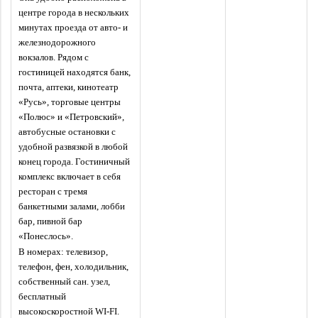
центре города в нескольких
минутах проезда от авто- и
железнодорожного
вокзалов. Рядом с
гостиницей находятся банк,
почта, аптеки, кинотеатр
«Русь», торговые центры
«Полюс» и «Петровский»,
автобусные остановки с
удобной развязкой в любой
конец города. Гостиничный
комплекс включает в себя
ресторан с тремя
банкетными залами, лобби
бар, пивной бар
«Понеслось».
В номерах: телевизор,
телефон, фен, холодильник,
собственный сан. узел,
бесплатный
высокоскоростной WI-FI.