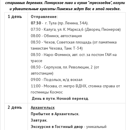
старинных деревнях. Поморское пиво и кухня "трескоедов", козули
и удивительные красоты Пинежья ждут Вас в этой поездке.
1 день
Отправление:
07:30
- г. Тула (пр. Ленина, 34А).
07:30 -
Калуга, ул. К. Маркса,6 (Дворец Пионеров)
08:00 -
Обнинск, автостанция
08:30 -
Чехов, Советская площадь (от памятника
танкистам Чехова, Танк Т-34)
08:30 -
Наро-Фоминск, авт. ост. за постом ГАИ на
трассе
08:30 -
Серпухов, пл. Революции, 2 (от
автостанции)
09:00 -
Подольск, ж/д вокзал
11:00 -
Москва, ст. метро ВДНХ, стоянка справа от
гостиницы Космос
День в пути.
Ночной переезд.
2 день
Архангельск
Прибытие в Архангельск.
Завтрак.
Экскурсия в Гостиный двор
- уникальный