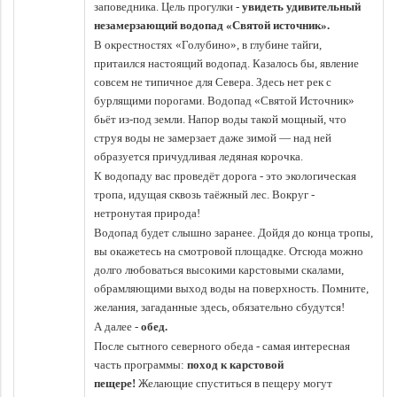
заповедника. Цель прогулки -
увидеть удивительный
н
езамерзающий водопад «Святой источник».
В окрестностях «Голубино», в глубине тайги,
притаился настоящий водопад. Казалось бы, явление
совсем не типичное для Севера. Здесь нет рек с
бурлящими порогами. Водопад «Святой Источник»
бьёт из-под земли. Напор воды такой мощный, что
струя воды не замерзает даже зимой — над ней
образуется причудливая ледяная корочка.
К водопаду вас проведёт дорога - это экологическая
тропа, идущая сквозь таёжный лес. Вокруг -
нетронутая природа!
Водопад будет слышно заранее. Дойдя до конца тропы,
вы окажетесь на смотровой площадке. Отсюда можно
долго любоваться высокими карстовыми скалами,
обрамляющими выход воды на поверхность. Помните,
желания, загаданные здесь, обязательно сбудутся!
А далее -
обед.
После сытного северного обеда - самая интересная
часть программы:
поход к карстовой
пещере!
Желающие спуститься в пещеру могут