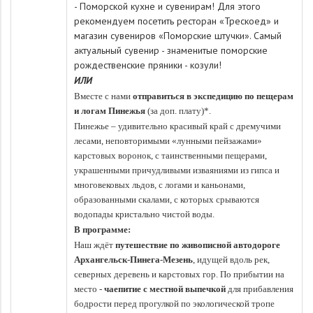
- Поморской кухне и сувенирам! Для этого
рекомендуем посетить ресторан «Трескоед» и
магазин сувениров «Поморские штучки». Самый
актуальный сувенир - знаменитые поморские
рождественские пряники - козули!
ИЛИ
Вместе с нами
отправиться в
экспедицию по пещерам
и логам Пинежья
(за доп. плату)*.
Пинежье – удивительно красивый край с дремучими
лесами, неповторимыми «лунными пейзажами»
карстовых воронок, с таинственными пещерами,
украшенными причудливыми изваяниями из гипса и
многовековых льдов, с логами и каньонами,
образованными скалами, с которых срываются
водопады кристально чистой воды.
В программе:
Наш ждёт
путешествие по живописной автодороге
Архангельск-Пинега-Мезень
, идущей вдоль рек,
северных деревень и карстовых гор. По прибытии на
место -
ч
аепитие с местной выпечкой
для прибавления
бодрости перед прогулкой по экологической тропе