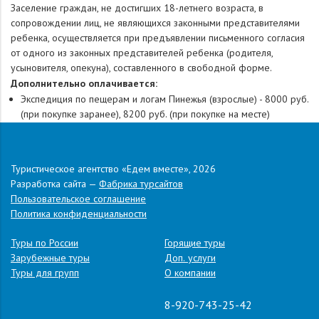
Заселение граждан, не достигших 18-летнего возраста, в
сопровождении лиц, не являющихся законными представителями
ребенка, осуществляется при предъявлении письменного согласия
от одного из законных представителей ребенка (родителя,
усыновителя, опекуна), составленного в свободной форме.
Дополнительно оплачивается:
Экспедиция по пещерам и логам Пинежья (взрослые) -
8000 руб.
(при покупке заранее), 8200 руб. (при покупке на месте)
Экспедиция по пещерам и логам Пинежья (дети до 13 лет
включительно) -
6000 руб. (при покупке заранее), 6200 руб. (при
покупке на месте)
Туристическое агентство «Едем вместе», 2026
Разработка сайта —
Фабрика турсайтов
Надбавка за отправление из Вашего города:
2000 руб.
Пользовательское соглашение
Примечание:
Туроператор оставляет за собой право изменять
Политика конфиденциальности
последовательность экскурсионной программы. Также
Туроператор имеет право заменить пункты программы на
Туры по России
Горящие туры
равнозначные при условии заблаговременного информирования
Зарубежные туры
Доп. услуги
туристов.
Обращаем Ваше внимание, что транспортное
Туры для групп
О компании
обслуживание по программе может осуществляться следующими
видами транспорта: автобус, микроавтобус, минивэн, автомобиль,
8-920-743-25-42
поезд, воздушный, водный транспорт и другое (в зависимости от