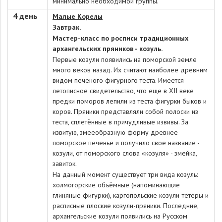
минимально необходимой группы.
4 день
Малые Корелы
Завтрак.
Мастер-класс по росписи традиционных
архангельских пряников - козуль.
Первые козули появились на поморской земле
много веков назад. Их считают наиболее древним
видом печеного фигурного теста. Имеется
летописное свидетельство, что еще в XII веке
предки поморов лепили из теста фигурки быков и
коров. Пряники представляли собой полоски из
теста, сплетённые в причудливые извивы. За
извитую, змееобразную форму древнее
поморское печенье и получило свое название -
козули, от поморского слова «козуля» - змейка,
завиток.
На данный момент существует три вида козуль:
холмогорские объёмные (напоминающие
глиняные фигурки), каргопольские козули-тетёры и
расписные плоские козули-пряники. Последние,
архангельские козули появились на Русском