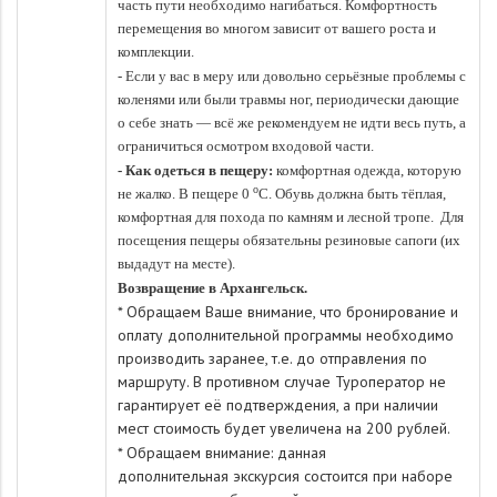
часть пути необходимо нагибаться. Комфортность
перемещения во многом зависит от вашего роста и
комплекции.
- Если у вас в меру или довольно серьёзные проблемы с
коленями или были травмы ног, периодически дающие
о себе знать — всё же рекомендуем не идти весь путь, а
ограничиться осмотром входовой части.
- Как одеться в пещеру:
комфортная одежда, которую
о
не жалко. В пещере 0
С. Обувь должна быть тёплая,
комфортная для похода по камням и лесной тропе. Для
посещения пещеры обязательны резиновые сапоги (их
выдадут на месте).
Возвращение в Архангельск.
* Обращаем Ваше внимание, что бронирование и
оплату дополнительной программы необходимо
производить заранее, т.е. до отправления по
маршруту. В противном случае Туроператор не
гарантирует её подтверждения, а при наличии
мест стоимость будет увеличена на 200 рублей.
* Обращаем внимание: данная
дополнительная экскурсия состоится при наборе