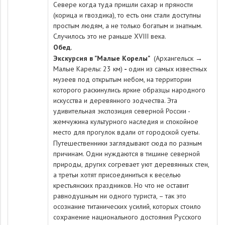
Севере когда туда пришли сахар и пряности
(корица и гвоздика), то есть они стали доступны
простым людям, а не только богатым и знатным.
Случилось это не раньше XVIII века.
Обед.
Экскурсия в "Малые Корелы"
(Архангельск →
Малые Карелы: 23 км)
-
один из самых известных
музеев под открытым небом, на территории
которого раскинулись яркие образцы народного
искусства и деревянного зодчества. Эта
удивительная экспозиция северной России -
жемчужина культурного наследия и спокойное
место для прогулок вдали от городской суеты.
Путешественники заглядывают сюда по разным
причинам. Одни нуждаются в тишине северной
природы, других согревает уют деревянных стен,
а третьи хотят присоединиться к веселью
крестьянских праздников. Но что не оставит
равнодушным ни одного туриста, – так это
осознание титанических усилий, которых стоило
сохранение национального достояния Русского