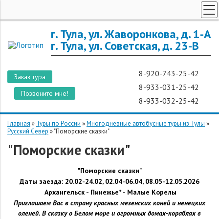
ТУРЫ ПО РОССИИ
г. Тула, ул. Жаворонкова, д. 1-А
г. Тула, ул. Советская, д. 23-В
ЗАРУБЕЖНЫЕ ТУРЫ
ТУРЫ ДЛЯ ГРУПП
8-920-743-25-42
Заказ тура
ГОРЯЩИЕ ТУРЫ
8-933-031-25-42
Позвоните мне!
ДОП. УСЛУГИ
8-933-032-25-42
О КОМПАНИИ
Главная
»
Туры по России
»
Многодневные автобусные туры из Тулы
»
Русский Север
»
"Поморские сказки"
"Поморские сказки"
"Поморские сказки"
Даты заезда:
20.02-
24.02,
02.04-
06.04,
08.05-
12.05.2026
Архангельск -
Пинежье* -
Малые Корелы
Приглашаем Вас в страну красных мезенских коней и ненецких
оленей. В сказку о Белом море и огромных домах-кораблях в