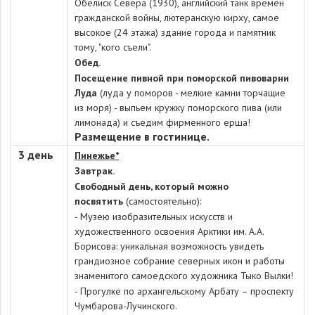
Обелиск Севера (1930), английский танк времён
гражданской войны, лютеранскую кирху, самое
высокое (24 этажа) здание города и памятник
тому, "кого съели".
Обед.
Посещение пивной при поморской пивоварни
Луда
(луда у поморов - мелкие камни торчащие
из моря) - выпьем кружку поморского пива (или
лимонада) и съедим фирменного ерша
!
Размещение в гостинице.
3 день
Пинежье*
Завтрак.
Свободный день, который можно
посвятить
(самостоятельно):
-
М
узею изобразительных искусств и
художественного освоения Арктики им.
А.А.
Борисова: у
никальная возможность увидеть
грандиозное собрание северных икон и работы
знаменитого самоедского художника Тыко Вылки!
- Прогулке по архангельскому Арбату – проспекту
Чумбарова-Лучинского.