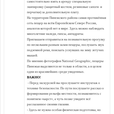
самостоятельно взять в аренду специальную
экипировку (защитный костюм, резиновые сапоги и
перчатки) за дополнительную плату.
На территории Пинежского района самая протяжённая
сеть пещер на всём Европейском Севере России,
аналогов которой нет в мире. Здесь можно наблюдать
многолетние наледи, гипсы, ангидриты.
Приглашаем отправиться на познавательную прогулку
по нескольким разным залам пещеры, послушать звук
подземной реки, поискать уснувших на зиму летучих
мышей.
По мнению фотографов National Geographic, пещеры
Пинежья выделяются не только в области, а в целом
одни из красивейших среди увиденных.
ВАЖНО!
-
Перед экскурсией вы прослушаете инструктаж о
технике безопасности. По пути послушаете рассказ о
формировании рельефа местности, познакомитесь с
понятием «карст», а чуть позже увидите всё
рассказанное своими глазами.
- Здесь не нужна особая физическая подготовка, но