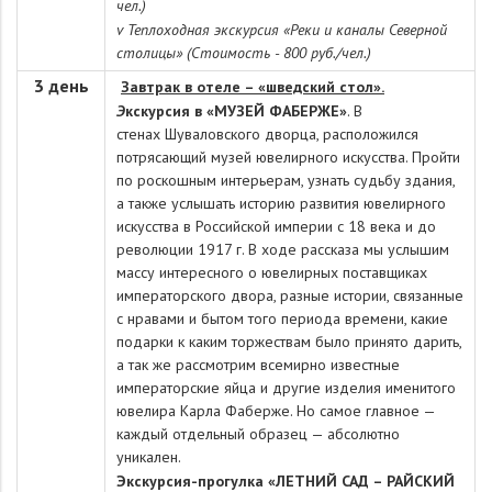
чел.)
v Теплоходная экскурсия «Реки и каналы Северной
столицы» (Стоимость - 800 руб./чел.)
3 день
Завтрак в отеле – «шведский стол».
Э
кскурсия в «МУЗЕЙ ФАБЕРЖЕ»
. В
стенах Шуваловского дворца, расположился
потрясающий музей ювелирного искусства. Пройти
по роскошным интерьерам, узнать судьбу здания,
а также услышать историю развития ювелирного
искусства в Российской империи с 18 века и до
революции 1917 г. В ходе рассказа мы услышим
массу интересного о ювелирных поставщиках
императорского двора, разные истории, связанные
с нравами и бытом того периода времени, какие
подарки к каким торжествам было принято дарить,
а так же рассмотрим всемирно известные
императорские яйца и другие изделия именитого
ювелира Карла Фаберже. Но самое главное —
каждый отдельный образец — абсолютно
уникален.
Экскурсия-прогулка «ЛЕТНИЙ САД – РАЙСКИЙ