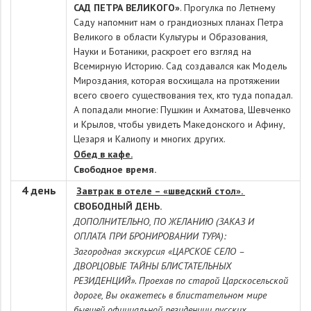
САД ПЕТРА ВЕЛИКОГО»
. Прогулка по Летнему
Саду напомнит нам о грандиозных планах Петра
Великого в области Культуры и Образования,
Науки и Ботаники, раскроет его взгляд на
Всемирную Историю. Сад создавался как Модель
Мироздания, которая восхищала на протяжении
всего своего существования тех, кто туда попадал.
А попадали многие: Пушкин и Ахматова, Шевченко
и Крылов, чтобы увидеть Македонского и Афину,
Цезаря и Калиопу и многих других.
Обед в кафе.
Свободное время.
4 день
Завтрак в отеле – «шведский стол».
СВОБОДНЫЙ ДЕНЬ.
Д
ОПОЛНИТЕЛЬНО, ПО ЖЕЛАНИЮ (ЗАКАЗ И
ОПЛАТА ПРИ БРОНИРОВАНИИ ТУРА):
Загородная экскурсия «ЦАРСКОЕ СЕЛО –
ДВОРЦОВЫЕ ТАЙНЫ БЛИСТАТЕЛЬНЫХ
РЕЗИДЕНЦИЙ». Проехав по старой Царскосельской
дороге, Вы окажетесь в блистательном мире
бывшей официальной резиденции русских