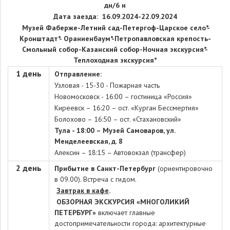
дн/6 н
Дата заезда: 16.09.2024-22.09.2024
Музей Фаберже-Летний сад-Петергоф-Царское село*-
Кронштадт*- Ораниенбаум*-Петропавловская крепость-
Смольный собор-Казанский собор-Ночная экскурсия*-
Теплоходная экскурсия*
1 день
Отправление:
Узловая - 15-30 - Пожарная часть
Новомосковск - 16:00 – гостиница «Россия»
Киреевск – 16:20 – ост. «Курган Бессмертия»
Болохово – 16:50 – ост. «Стахановский»
Тула - 18:00 – Музей Самоваров, ул.
Менделеевская, д. 8
Алексин – 18:15 – Автовокзал (трансфер)
2 день
Прибытие в Санкт-Петербург
(ориентировочно
в 09.00). Встреча с гидом.
Завтрак в кафе
.
ОБЗОРНАЯ ЭКСКУРСИЯ «МНОГОЛИКИЙ
ПЕТЕРБУРГ»
включает главные
достопримечательности города: архитектурные