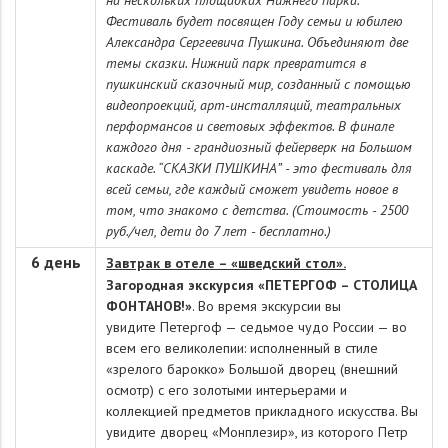
на нескольких площадках Нижнего парка.
Фестиваль будет посвящен Году семьи и юбилею
Александра Сергеевича Пушкина. Объединяют две
темы сказки. Нижний парк превратится в
пушкинский сказочный мир, созданный с помощью
видеопроекций, арт-инсталляций, театральных
перформансов и световых эффектов. В финале
каждого дня - грандиозный фейерверк на Большом
каскаде. “СКАЗКИ ПУШКИНА” - это фестиваль для
всей семьи, где каждый сможет увидеть новое в
том, что знакомо с детства. (Стоимость - 2500
руб./чел, дети до 7 лет - бесплатно.)
6 день
Завтрак в отеле – «шведский стол».
Загородная экскурсия «ПЕТЕРГОФ – СТОЛИЦА
ФОНТАНОВ!»
.
Во время экскурсии вы
увидите
Петергоф
— седьмое чудо России — во
всем его великолепии: исполненный в стиле
«зрелого барокко»
Большой дворец (внешний
осмотр)
с его золотыми интерьерами и
коллекцией предметов прикладного искусства. Вы
увидите
дворец «Монплезир»
, из которого Петр