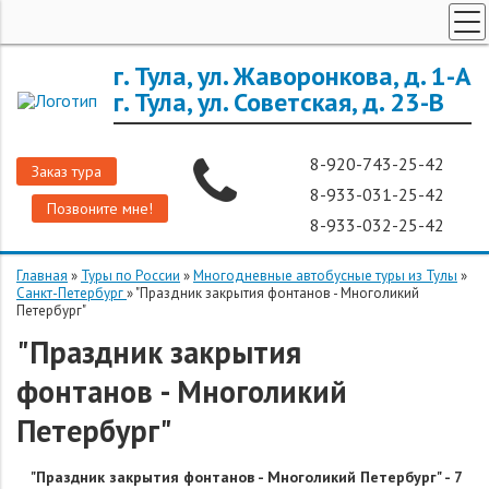
ТУРЫ ПО РОССИИ
г. Тула, ул. Жаворонкова, д. 1-А
г. Тула, ул. Советская, д. 23-В
ЗАРУБЕЖНЫЕ ТУРЫ
ТУРЫ ДЛЯ ГРУПП
8-920-743-25-42
Заказ тура
ГОРЯЩИЕ ТУРЫ
8-933-031-25-42
Позвоните мне!
ДОП. УСЛУГИ
8-933-032-25-42
О КОМПАНИИ
Главная
»
Туры по России
»
Многодневные автобусные туры из Тулы
»
Санкт-Петербург
»
"Праздник закрытия фонтанов - Многоликий
Петербург"
"Праздник закрытия
фонтанов - Многоликий
Петербург"
"Праздник закрытия фонтанов - Многоликий Петербург" - 7