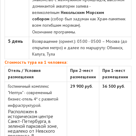
доминантой акватории залива -
великолепным
Никольским Морским
собором
(собор был задуман как Храм-памятник
всем погибшим морякам).
Окончание программы.
5 день
Возвращение
(ориент.): 03:00 - 05:00 – Москва (до
открытия метро) и далее по маршруту: Обнинск,
Калуга, Тула
Стоимость тура на 1 человека:
Отель / Условия
При 2-мест
При 1-мест
размещения
размещении
размещении
Гостиничный комплекс
29 900 руб.
36 500 руб.
"Нептун"
- современный
бизнес-отель 4* с развитой
инфраструктурой.
Расположен в
историческом центре
Санкт-Петербурга, в
зеленой парковой зоне,
недалеко от Невского
проспекта. В