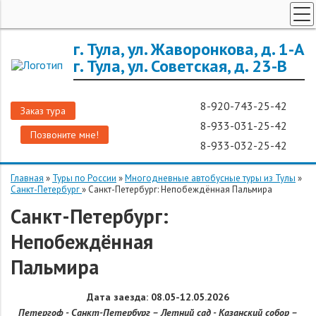
ТУРЫ ПО РОССИИ
г. Тула, ул. Жаворонкова, д. 1-А
г. Тула, ул. Советская, д. 23-В
ЗАРУБЕЖНЫЕ ТУРЫ
ТУРЫ ДЛЯ ГРУПП
8-920-743-25-42
Заказ тура
ГОРЯЩИЕ ТУРЫ
8-933-031-25-42
Позвоните мне!
ДОП. УСЛУГИ
8-933-032-25-42
О КОМПАНИИ
Главная
»
Туры по России
»
Многодневные автобусные туры из Тулы
»
Санкт-Петербург
»
Санкт-Петербург: Непобеждённая Пальмира
Санкт-Петербург:
Непобеждённая
Пальмира
Дата заезда:
08.05-12.05.2026
Петергоф - Санкт-Петербург – Летний сад - Казанский собор –