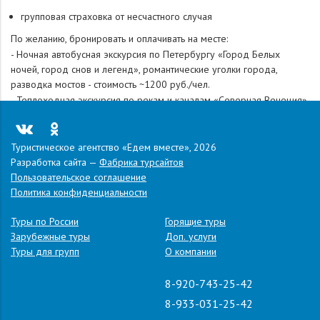
групповая страховка от несчастного случая
По желанию, бронировать и оплачивать на месте:
- Ночная автобусная экскурсия по Петербургу «Город Белых
ночей, город снов и легенд», романтические уголки города,
разводка мостов - стоимость ~1200 руб./чел.
- Теплоходная экскурсия по рекам и каналам «Северная Венеция»
- стоимость ~ 1000 руб./чел
Важно:
Фирма оставляет за собой право вносить изменения в программу с
Туристическое агентство «Едем вместе», 2026
сохранением объема обслуживания. Фирма оставляет за собой
Разработка сайта —
Фабрика турсайтов
право замены категорий гостиниц и экскурсий на равноценные.
Пользовательское соглашение
Дата и время посещения указанных музеев могут быть изменены в
Политика конфиденциальности
зависимости от режимов их работы. Время отправления и выезда
туристов может меняться в зависимости от ситуации на дороге.
Туры по России
Горящие туры
Фирма оставляет за собой право менять рассадку туристов в
Зарубежные туры
Доп. услуги
автобусе при необходимости. Для туристов, выезжающих из Тулы,
Туры для групп
О компании
Серпухова, Чехова, Подольска будет организован трансфер,
трансфер является групповой услугой, поэтому возможно
8-920-743-25-42
ожидание остальных групп.
8-933-031-25-42
Документы в поездку: