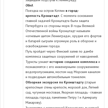
защищали подступы к Ленинграду.
Обед
.
Поездка на остров Котлин
в город-
крепость Кронштадт
. С момента основания
главной задачей Кронштадта была защита
Петербурга со стороны моря. В годы Великой
Отечественной войны Кронштадт называли
«огневым щитом Ленинграда», орудия его фортов
и батарей сыграли огромную роль в обороне и
освобождении города.
Путь пройдет через Финский залив по дамбе
комплекса защитных сооружений от наводнений.
Туристы узнают
историю создания комплекса
и
познакомятся с его инженерными сооружениями:
водопропусниками, мостом над Морским каналом
и подводным автомобильным тоннелем.
Обзорная экскурсия по Кронштадту
(старые
крепостные стены крепости, морской док, Летний
сад, чугунная мостовая, Якорная площадь - главная
площадь города, памятники Петру I и Адмиралу
Макарову).
Знакомство с жемчужиной Кронштадта, высотной