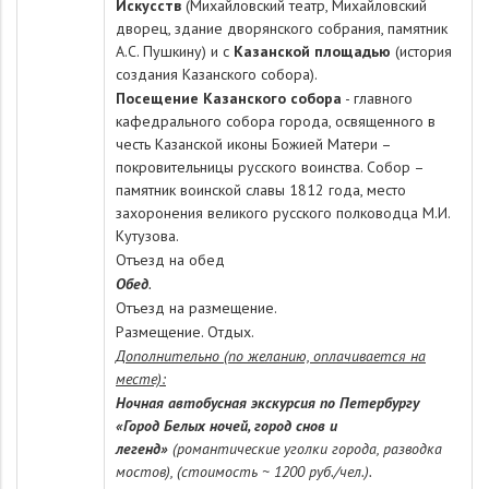
Искусств
(Михайловский театр, Михайловский
дворец, здание дворянского собрания, памятник
А.С. Пушкину) и с
Казанской площадью
(история
создания Казанского собора).
Посещение Казанского собора
- главного
кафедрального собора города, освященного в
честь Казанской иконы Божией Матери –
покровительницы русского воинства. Собор –
памятник воинской славы 1812 года, место
захоронения великого русского полководца М.И.
Кутузова.
Отъезд на обед
Обед
.
Отъезд на размещение.
Размещение. Отдых.
Дополнительно (по желанию, оплачивается на
месте):
Ночная автобусная экскурсия по Петербургу
«Город Белых ночей, город снов и
легенд»
(романтические уголки города, разводка
мостов), (стоимость ~ 1200 руб./чел.).