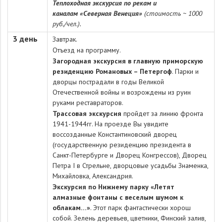
Теплоходная экскурсия по рекам и
каналам
«Северная Венеция»
(стоимость ~ 1000
руб./чел.).
3 день
Завтрак.
Отъезд на программу.
Загородная экскурсия в главную приморскую
резиденцию Романовых – Петергоф
. Парки и
дворцы пострадали в годы Великой
Отечественной войны и возрождены из руин
руками реставраторов.
Трассовая экскурсия
пройдет за линию фронта
1941-1944гг. На проезде Вы увидите
воссозданные Константиновский дворец
(государственную резиденцию президента в
Санкт-Петербурге и Дворец Конгрессов), Дворец
Петра I в Стрельне, дворцовые усадьбы Знаменка,
Михайловка, Александрия.
Экскурсия по Нижнему парку «Летят
алмазные фонтаны с веселым шумом к
облакам…»
. Этот парк фантастически хорош
собой. Зелень деревьев, цветники, Финский залив,