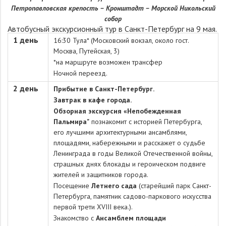
Петропавловская крепость – Кронштадт – Морской Никольский
собор
Автобусный экскурсионный тур в Санкт-Петербург на 9 мая.
1 день
16:30 Тула* (Московский вокзал, около гост.
Москва, Путейская, 3)
*на маршруте возможен трансфер
Ночной переезд.
2 день
Прибытие
в Санкт-Петербург.
Завтрак в кафе города.
Обзорная экскурсия «Непобежденная
Пальмира"
познакомит с историей Петербурга,
его лучшими архитектурными ансамблями,
площадями, набережными и расскажет о судьбе
Ленинграда в годы Великой Отечественной войны,
страшных днях блокады и героическом подвиге
жителей и защитников города.
Посещение
Летнего сада
(старейший парк Санкт-
Петербурга, памятник садово-паркового искусства
первой трети XVIII века.).
Знакомство с
Ансамблем площади