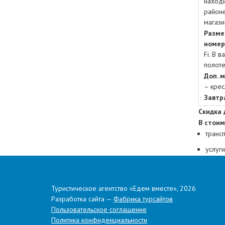
находи
районе
магази
Разме
номер
Fi. В 
полот
Доп. 
– крес
Завтр
Скидка 
В стоим
транс
услуг
прожи
питан
Туристическое агентство «Едем вместе», 2026
входн
Разработка сайта —
Фабрика турсайтов
Пользовательское соглашение
экску
Политика конфиденциальности