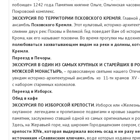
побоище» 1242 года. Памятник княгине Ольге, Ольгинская часовн
Покровский комплекс.
ЭКСКУРСИЯ ПО ТЕРРИТОРИИ ПСКОВСКОГО КРЕМЛЯ.
Главной 
ансамбль
Псковского Кремля.
Этот культовый, историко-архите
слиянии двух рек: Псковы и Великой. Гид поведает Вам об истори
Крома, как его называют псковичи. Во время прогулки мы вдохне
полюбоваться захватывающим видом на реки и долины, кот
Кремля.
Переезд в Печоры.
ЭКСКУРСИЯ В ОДИН ИЗ САМЫХ КРУПНЫХ И СТАРЕЙШИХ В Р
МУЖСКОЙ МОНАСТЫРЬ,
– православную святыню нашего Отечес
увидим историко-архитектурный ансамбль из 11-ти храмов XV - 
с набором старинных колоколов.
Переезд в Изборск.
Обед в кафе
ЭКСКУРСИЯ ПО ИЗБОРСКОЙ КРЕПОСТИ.
Изборск или «Железны
окутанное легендами и пропитанное подвигами и кровью защитн
памятник, заслуженно ставший одной из самых оригинальных и р
Здесь, на Жеравьей горе, над широким Городищенским озером, с
крепости XIVв., которая выдержала восемь осад и ни разу н
источникам «Славянским ключам»,
воде которых издавна прип