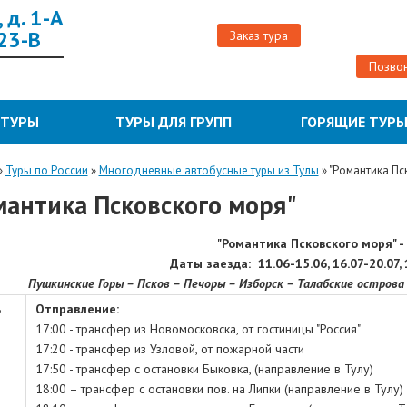
 д. 1-А
 23-В
Заказ тура
Позвон
 ТУРЫ
ТУРЫ ДЛЯ ГРУПП
ГОРЯЩИЕ ТУР
»
Туры по России
»
Многодневные автобусные туры из Тулы
»
"Романтика Пс
мантика Псковского моря"
"
Романтика Псковского моря
" 
Даты заезда:
11.06-15.06,
16.07-20.07,
Пушкинские Горы – Псков – Печоры – Изборск – Талабские острова
ь
Отправление:
17:00 - трансфер из Новомосковска, от гостиницы "Россия"
17:20 - трансфер из Узловой, от пожарной части
17:50 - трансфер с остановки Быковка, (направление в Тулу)
18:00 – трансфер с остановки пов. на Липки (направление в Тулу)