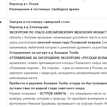
Переезд в г. Псков
Размещение
в гостинице. Свободное время
ь
Завтрак в гостинице «шведский стол»
Переезд в д. Елеазарово
ЭКСКУРСИЯ ПО СПАСО-ЕЛЕЗАРОВСКОМУ ЖЕНСКОМУ МОНАС
обитель с богатым прошлым, занимающая достойное место в исто
здесь расположен
женский монастырь Псковской епархии.
Ели
паломников, любителей истории и ценителей древнего зодчества
Отправление на катере в д. Большая Толба
ОТПРАВЛЕНИЕ НА ЗАГОРОДНУЮ ЭКСКУРСИЮ «РУССКАЯ ИСЛ
архипелага, словно притаившегося в водах Псковского озера, на
«Псковским морем». Эти острова – одни из немногих в России, к
заветное единение с природой, насладитесь великолепными пей
намоленные места.
Прибытие в деревню Большая Толба, откуда на быстроходн
путешествие по водной глади заветного озера.
Первая остановка –
ОСТРОВ ЗАЛИТА
– это уникальное место на
культуру, религию, историю и природу. Он приобрел всемирную 
протоиерея Николая Гурьянова, прожившего на острове более 40