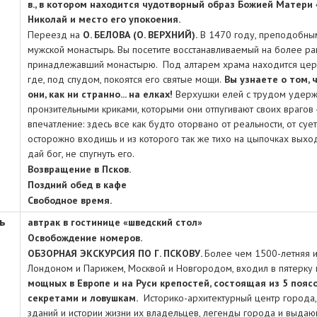
в., в котором находится чудотворный образ Божией Матери 
Николай и место его упокоения.
Переезд на
О. БЕЛОВА (О. ВЕРХНИЙ).
В 1470 году, преподобны
мужской монастырь. Вы посетите восстанавливаемый на более ра
принадлежавший монастырю. Под алтарем храма находится церк
где, под спудом, покоятся его святые мощи.
Вы узнаете о том, 
они, как ни странно... на елках!
Верхушки елей с трудом удержи
пронзительными криками, которыми они отпугивают своих врагов 
впечатление: здесь все как будто оторвано от реальности, от суе
осторожно входишь и из которого так же тихо на цыпочках выход
дай бог, не спугнуть его.
Возвращение в Псков.
Поздний обед в кафе
Свободное время.
ь
автрак в гостинице «шведский стол»
Освобождение номеров.
ОБЗОРНАЯ ЭКСКУРСИЯ ПО Г. ПСКОВУ.
Более чем 1500-летняя ис
Лондоном и Парижем, Москвой и Новгородом, входил в пятерку
мощных в Европе и на Руси крепостей, состоящая из 5 пояс
секретами и ловушкам.
Историко-архитектурный центр города, 
зданий и истории жизни их владельцев, легенды города и выда