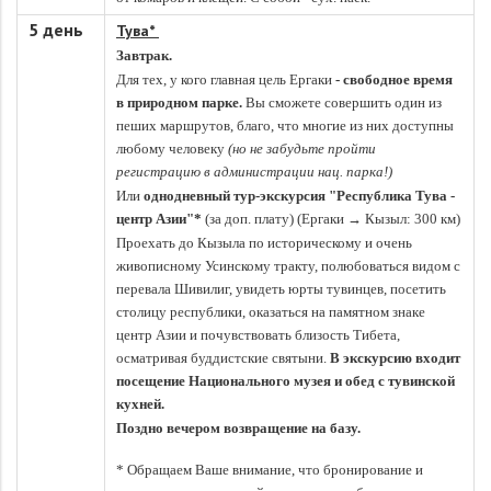
5 день
Тува*
Завтрак.
Для тех, у кого главная цель Ергаки
- свободное время
в природном парке.
Вы сможете совершить один из
пеших маршрутов, благо, что многие из них доступны
любому человеку
(но не забудьте пройти
регистрацию в администрации нац. парка!)
Или
однодневный тур-экскурсия "Республика Тува -
центр Азии"*
(за доп. плату) (
Ергаки
→
Кызыл: 300 км)
Проехать до Кызыла по историческому и очень
живописному Усинскому тракту, полюбоваться видом с
перевала Шивилиг, увидеть юрты тувинцев, посетить
столицу республики, оказаться на памятном знаке
центр Азии и почувствовать близость Тибета,
осматривая буддистские святыни.
В экскурсию входит
посещение Национального музея и обед с тувинской
кухней.
Поздно вечером возвращение на базу.
* Обращаем Ваше внимание, что бронирование и