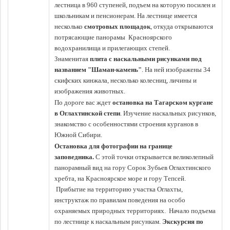
лестница в 960 ступеней, подъем на которую посилен и
школьникам и пенсионерам. На лестнице имеется
несколько
смотровых площадок
, откуда открываются
потрясающие панорамы Красноярского
водохранилища и прилегающих степей.
Знаменитая
плита с наскальными рисунками под
названием "Шаман-камень"
. На ней изображены 34
скифских кинжала, несколько колесниц, личины и
изображения животных.
По дороге вас ждет
остановка на Тагарском кургане
в Оглахтинской степи
. Изучение наскальных рисунков,
знакомство с особенностями строения курганов в
Южной Сибири.
Остановка для фотографии на границе
заповедника.
С этой точки открывается великолепный
панорамный вид на гору Сорок Зубьев Оглахтинского
хребта, на Красноярское море и гору Тепсей.
Прибытие на территорию участка Оглахты,
инструктаж по правилам поведения на особо
охраняемых природных территориях. Начало подъема
по лестнице к наскальным рисункам.
Экскурсия по