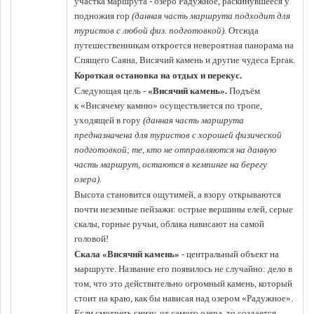
участка маршрута -
озеро Радужное, раскинувшееся у
подножия гор
(данная часть маршрута подходит для
туристов с любой физ. подготовкой).
Отсюда
путешественникам откроется невероятная панорама на
Спящего Саяна, Висячий камень и другие чудеса Ергак.
Короткая остановка на отдых и перекус.
Следующая цель -
«Висячий камень».
Подъём
к «Висячему камню» осуществляется по тропе,
уходящей в гору
(данная часть маршрута
предназначена для туристов с хорошей физической
подготовкой; те, кто не отправляются на данную
часть маршрут, остаются в кемпинге на берегу
озера).
Высота становится ощутимей, а взору открываются
почти неземные пейзажи: острые вершины елей, серые
скалы, горные ручьи, облака нависают на самой
головой!
Скала «Висячий камень»
- центральный объект на
маршруте. Название его появилось не случайно: дело в
том, что это действительно огромный камень, который
стоит на краю, как бы нависая над озером «Радужное».
Если смотреть снизу, от самого озера, то создается