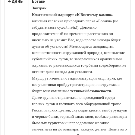
4 день
Ергаки
Завтрак.
Классический маршрут
«К Висячему камню»
-
визитная карточка природного парка «Ергаки» (не
забудьте взять сухой паёк!). Довольно
продолжительный по времени и расстоянию он
нисколько не утомит Вас, ведь просто некогда будет
думать об усталости! Меняющиеся ландшафты,
величественность окружающей природы, великолепие
субальпийских лугов, то загорающихся оранжевыми
жарками, то разливающихся голубыми водосборами не
оставят даже повода для усталости.
Маршрут начнется от администрации нац. парка, где
все участники пройдут регистрацию, инструктаж и
будут
ознакомлены с техникой безопасности.
Далее группа отправиться по проходящей
среди
горных лугов и
таёжного леса оборудованной тропе.
Россыпи ярких цветов, сную
щие здесь и там бурундуки
и черные белки, терпкий запах хвои, весёлые разговоры
бывалых туристов и непреодолимое желание
запечатлеть на фотоаппарат каждую деталь! Цель этого