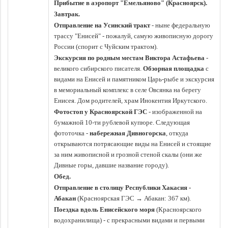
Прибытие в аэропорт
"Емельяново" (Красноярск).
Завтрак.
Отправление на Усинский тракт
- ныне федеральную
трассу "Енисей" - пожалуй, самую живописную дорогу
России (спорит с Чуйским трактом).
Экскурсия по родным местам Виктора Астафьева
-
великого сибирского писателя.
Обзорная площадка
с
видами на Енисей и памятником Царь-рыбе и экскурсия
в мемориальный комплекс в селе Овсянка на берегу
Енисея. Дом родителей, храм Инокентия Иркутского.
Фотостоп у Красноярской ГЭС
- изображенной на
бумажной 10-ти рублевой купюре.
Следующая
фототочка -
набережная Дивногорска
, откуда
открываются потрясающие виды на Енисей и стоящие
за ним живописной и грозной стеной скалы (они же
Дивные горы, давшие название городу).
Обед.
Отправление в столицу Республики Хакасия -
Абакан
(Красноярская ГЭС
→
Абакан: 367 км).
Поездка вдоль Енисейского моря
(Красноярского
водохранилища) - с прекрасными видами и первыми