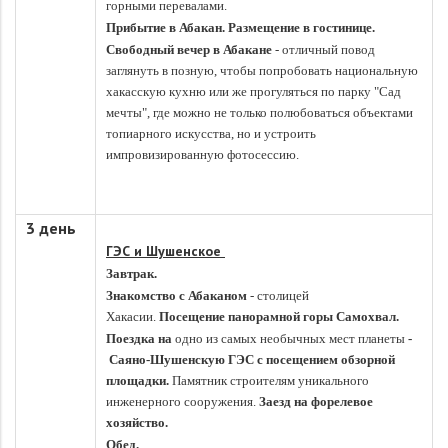
горными перевалами.
Прибытие в Абакан. Размещение в гостинице.
Свободный вечер в Абакане
- отличный повод
заглянуть в позную, чтобы попробовать национальную
хакасскую кухню или же прогуляться по парку "Сад
мечты", где можно не только полюбоваться объектами
топиарного искусства, но и устроить
импровизированную фотосессию.
3 день
Г
Э
С и Шушенское
Завтрак.
Знакомство с Абаканом
- столицей
Хакасии.
П
осещение панорамной горы Самохвал.
Поездка на
одно из самых необычных мест планеты
-
Саяно-Шушенскую ГЭС с посещением обзорной
площадки.
Памятник строителям уникального
инженерного сооружения.
Заезд на форелевое
хозяйство.
Обед.