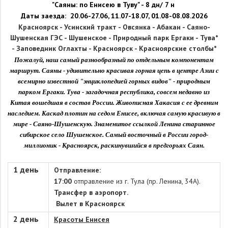
"Саяны: по Енисею в Туву
"
- 8 дн/ 7 н
Даты заезда: 20.06-27.06, 11.07-18.07, 01.08-08.08.2026
Красноярск -
Усинский тракт -
Овсянка -
Абакан -
Саяно-
Шушенская ГЭС -
Шушенское -
Природный парк Ергаки -
Тува*
-
Заповедник Оглахты -
Красноярск -
Красноярские столбы*
Пожалуй, наш самый разнообразный по отдельным компонентам
маршрут. Саяны - удивительно красивая горная цепь в центре Азии c
всемирно известной "энциклопедией горных видов" - природным
парком Ергаки. Тува - загадочная республика, совсем недавно из
Китая вошедшая в состав России. Живописная Хакасия с ее древним
наследием. Каскад плотин на седом Енисее, включая самую красивую в
мире - Саяно-Шушенскую. Знаменитое ссылкой Ленина старинное
сибирское село Шушенское. Самый восточный в России город-
миллионик - Красноярск, раскинувшийся в предгорьях Саян.
1 день
Отправление:
17:00
отправление из г. Тула (пр. Ленина, 34А).
Трансфер в аэропорт
.
Вылет в Красноярск
2 день
Красоты Енисея