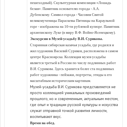
пешеходный). Скульптурная композиция «Лошадь
белая». Памятник основателю города - А.А.
Дубенскому. Символ города - Часовня Святой
великомученицы Параскевы Пятницы на Караульной
горе - изображена на 10-ти рублевой купюре. Памятник
архиепископу Луке (в миру В.Ф. Войно-Ясенецкому).
Экскурсия в Музей-усадьбу В.И. Сурикова.
Старинная сибирская казачья усадьба, где родился и
жил художник Василий Суриков, расположена в самом
центре Красноярска. Коллекция музея-усадьбы
является третьей в России по числу подлинных работ
В.И. Сурикова. Здесь хранится более ста подлинных
работ художника - пейзажи, портреты, этюды к его
масштабным историческим картинам.
Музей-усадьба В.И. Сурикова представляется не
просто коллекцией уникальных произведений
прошлого, но и современным, актуальным местом,
где опыт и традиции русской культуры и искусства
служат отправной точкой развития личности,
воспитывают вкус.
Время на обед.