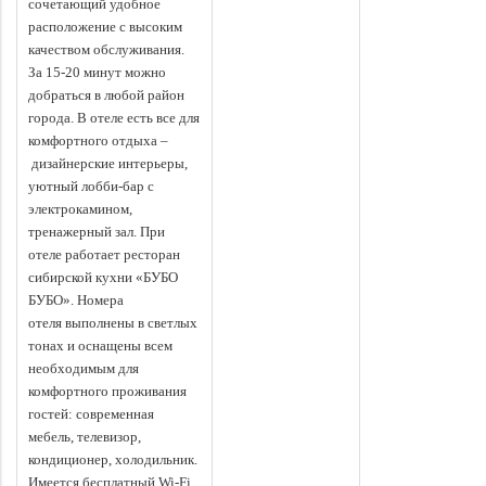
сочетающий удобное
расположение с высоким
качеством обслуживания.
За 15-20 минут можно
добраться в любой район
города. В отеле есть все для
комфортного отдыха –
дизайнерские интерьеры,
уютный лобби-бар с
электрокамином,
тренажерный зал. При
отеле работает ресторан
сибирской кухни «БУБО
БУБО».
Номера
отеля выполнены в светлых
тонах и оснащены всем
необходимым для
комфортного проживания
гостей: современная
мебель, телевизор,
кондиционер, холодильник.
Имеется бесплатный Wi-Fi.