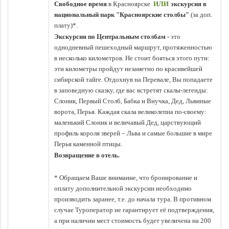
Свободное время
в Красноярске
ИЛИ
экскурсия в
национальный парк "
Красноярские столбы"
(за доп.
плату)*.
Экскурсия по Центральным столбам -
это
о
днодневный пешеходный маршрут, протяженностью
в несколько километров.
Не стоит бояться этого пути:
эти километры пройдут незаметно по красивейшей
сибирской тайге. Отдохнув на Перевале, Вы попадаете
в заповедную сказку, где вас встретят скалы-легенды:
Слоник, Первый Столб, Бабка и Внучка, Дед, Львиные
ворота, Перья. Каждая скала великолепна по-своему:
маленький Слоник и величавый Дед, царствующий
профиль короля зверей – Льва и самые большие в мире
Перья каменной птицы.
Возвращение в отель.
* Обращаем Ваше внимание, что бронирование и
оплату дополнительной экскурсии необходимо
производить заранее, т.е. до начала тура. В противном
случае Туроператор не гарантирует её подтверждения,
а при наличии мест стоимость будет увеличена на 200