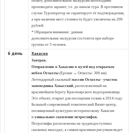
оплату дополнительной экскурсии необходимо
производить заранее, т.е. до начала тура. В противном
случае Туроператор не гарантирует её подтверждения,
а при наличии мест стоимость будет увеличена на 200
рублей.
* Обращаем внимание: данная
дополнительная экскурсия состоится при наборе
группы от 5 человек.
6 день
Хакасия
Завтрак.
Отправление в Хакасию в музей под открытым
небом Оглахты
(Ергаки
→
Оглахты: 300 км)
.
Легендарный скальный
массив Оглахты
-
участок
заповедника Хакасский
, расположенный на
красивейшем берегу Красноярского водохранилища.
Это объект, открыт для посещения только в 2014 году.
Большой современный тематический Визит-центр,
посвященный культурно-историческому Хакасии
и
уникальное скопление петроглифов.
Петроглифы расположены на труднодоступных
скальных выходах; к самым красивым рисункам ведет