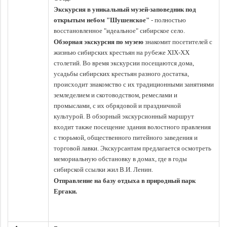
Экскурсия в уникальный музей-заповедник под
открытым небом "Шушенское"
- полностью
восстановленное "идеальное" сибирское село.
Обзорная экскурсия по музею
знакомит посетителей с
жизнью сибирских крестьян на рубеже XIX-XX
столетий. Во время экскурсии посещаются дома,
усадьбы сибирских крестьян разного достатка,
происходит знакомство с их традиционными занятиями
земледелием и скотоводством, ремеслами и
промыслами, с их обрядовой и праздничной
культурой. В обзорный экскурсионный маршрут
входит также посещение здания волостного правления
с тюрьмой, общественного питейного заведения и
торговой лавки. Экскурсантам предлагается осмотреть
мемориальную обстановку в домах, где в годы
сибирской ссылки жил В.И. Ленин.
Отправление на базу отдыха в природный
парк
Ергаки.