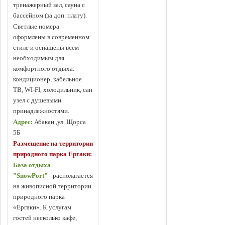
тренажерный зал, сауна с
бассейном (за доп. плату).
Светлые номера
оформлены в современном
стиле и оснащены всем
необходимым для
комфортного отдыха:
кондиционер, кабельное
ТВ, WI-FI, холодильник, сан
узел с душевыми
принадлежностями.
Адрес:
Абакан ,ул. Щорса
5Б
Размещение на территории
природного парка Ергаки:
База отдыха
"SnowPort"
-
располагается
на живописной территории
природного парка
«Ергаки». К услугам
гостей несколько кафе,