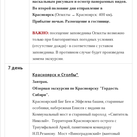
наскальным рисункам и осмотр панорамных видов.
Во второй половине дня отправление в
Красноярск
(Оглахты
→
Красноярск: 400 км)
.
Прибытие ночью. Размещение в гостинице.
ВАЖНО:
посещение заповедника Оглахты возможно
только при благоприятных погодных условиях
(отсутствие дождя) - в соответствии с уставом
заповедника. В противном случае будет произведена
замена экскурсии.
7 день
Красноярск и Столбы*
Завтрак.
Обзорная экскурсия по Красноярску "Гордость
Сибири".
Красноярский Биг Бен и Эйфелева башня, старинные
особняки, набережная Енисея с видами на
Коммунальный мост и старинный пароход «Святитель
Николай». Территория Красноярского острога с
Триумфальной Аркой, памятником командору
Н.П.Резанову. Мост «Виноградовский» (вантовый