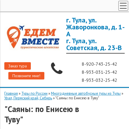
ТУРЫ ПО РОССИИ
г. Тула, ул.
Жаворонкова, д. 1-
ЗАРУБЕЖНЫЕ ТУРЫ
А
ТУРЫ ДЛЯ ГРУПП
г. Тула, ул.
ГОРЯЩИЕ ТУРЫ
Советская, д. 23-В
ДОП. УСЛУГИ
8-920-743-25-42
О КОМПАНИИ
Заказ тура
8-933-031-25-42
Позвоните мне!
8-933-032-25-42
Главная
»
Туры по России
»
Многодневные автобусные туры из Тулы
»
Урал, Пермский край, Сибирь
»
"Саяны: по Енисею в Туву"
"Саяны: по Енисею в
Туву"