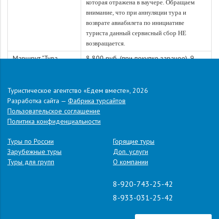
которая отражена в ваучере. Обращаем
внимание, что при аннуляции тура и
возврате авиабилета по инициативе
туриста данный сервисный сбор НЕ
возвращается.
Маршрут "Тува -
8 800 руб. (при покупке заранее), 9
центр Азии"
000 руб. (при покупке на месте)
Экскурсия в
2 200 руб. (при покупке заранее), 2
Туристическое агентство «Едем вместе», 2026
национальный парк
400 руб. (при покупке на месте)
Разработка сайта —
Фабрика турсайтов
"Красноярские
Пользовательское соглашение
столбы"
Политика конфиденциальности
Примечание:
Туроператор оставляет за собой право изменять
последовательность экскурсионной программы. Также
Туры по России
Горящие туры
Туроператор имеет право заменить пункты программы на
Зарубежные туры
Доп. услуги
равнозначные.
Туры для групп
О компании
Важно!
Датой начала тура считается дата вылета, датой окончания
тура — дата прилёта. Даты тура, а также время отправления из
8-920-743-25-42
городов могут измениться при изменении времени вылета или
8-933-031-25-42
рейса. Также возможно смещение даты отправления и даты
прибытия в город отправления в зависимости от его удаленности