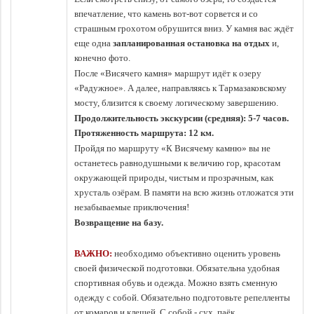
впечатление, что камень вот-вот сорвется и со
страшным грохотом обрушится вниз. У камня вас ждёт
еще одна
запланированная остановка на отдых
и,
конечно фото.
После «Висячего камня» маршрут идёт к озеру
«Радужное». А далее, направляясь к Тармазаковскому
мосту, близится к своему логическому завершению.
Продолжительность экскурсии (средняя): 5-7
часов.
Протяженность маршрута: 12 км.
Пройдя по маршруту «К Висячему камню» вы не
останетесь равнодушными к величию гор, красотам
окружающей природы, чистым и прозрачным, как
хрусталь озёрам. В памяти на всю жизнь отложатся эти
незабываемые приключения!
Возвращение на базу.
ВАЖНО:
необходимо объективно оценить уровень
своей физической подготовки. Обязательна удобная
спортивная обувь и одежда. Можно взять сменную
одежду с собой. Обязательно подготовьте репелленты
от комаров и клещей. С собой - сух. паёк.