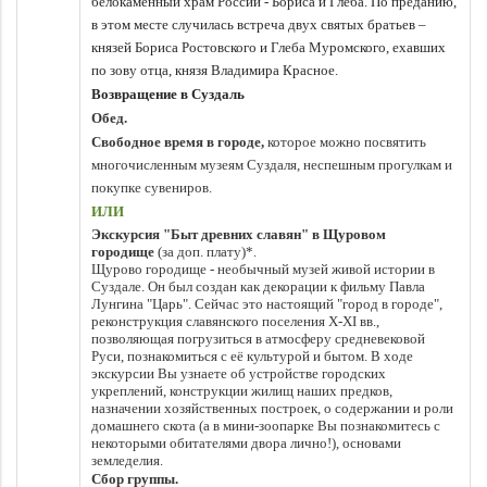
белокаменный храм России - Бориса и Глеба. По преданию,
в этом месте случилась встреча двух святых братьев –
князей Бориса Ростовского и Глеба Муромского, ехавших
по зову отца, князя Владимира Красное.
Возвращение в Суздаль
Обед.
Свободное время в городе,
которое можно посвятить
многочисленным музеям Суздаля, неспешным прогулкам и
покупке сувениров.
ИЛИ
Экскурсия "Быт древних славян" в Щуровом
городище
(за доп. плату)*.
Щурово городище - необычный музей живой истории в
Суздале. Он был создан как декорации к фильму Павла
Лунгина "Царь". Сейчас это настоящий "город в городе",
реконструкция славянского поселения X-XI вв.,
позволяющая погрузиться в атмосферу средневековой
Руси, познакомиться с её культурой и бытом. В ходе
экскурсии Вы узнаете об устройстве городских
укреплений, конструкции жилищ наших предков,
назначении хозяйственных построек, о содержании и роли
домашнего скота (а в мини-зоопарке Вы познакомитесь с
некоторыми обитателями двора лично!), основами
земледелия.
Сбор группы.