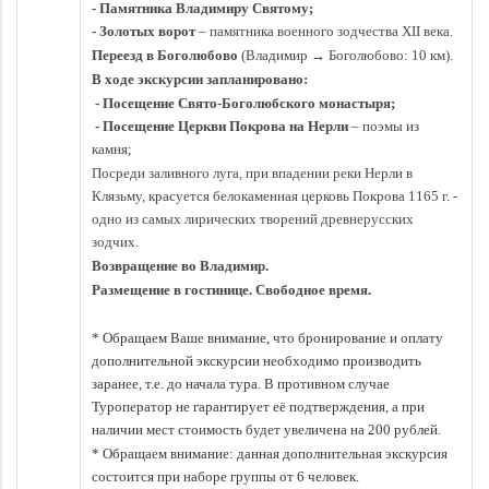
- Памятника Владимиру Святому;
- Золотых ворот
– памятника военного зодчества XII века.
Переезд в Боголюбово
(Владимир
→ Боголюбово: 10 км).
В ходе экскурсии запланировано:
- Посещение Свято-Боголюбского монастыря;
- Посещение Церкви Покрова на Нерли
– поэмы из
камня;
Посреди заливного луга, при впадении реки Нерли в
Клязьму, красуется белокаменная церковь Покрова 1165 г. -
одно из самых лирических творений древнерусских
зодчих.
Возвращение во Владимир.
Размещение в гостинице. Свободное время.
* Обращаем Ваше внимание, что бронирование и оплату
дополнительной экскурсии необходимо производить
заранее, т.е. до начала тура. В противном случае
Туроператор не гарантирует её подтверждения, а при
наличии мест стоимость будет увеличена на 200 рублей.
* Обращаем внимание: данная дополнительная экскурсия
состоится при наборе группы от 6 человек.