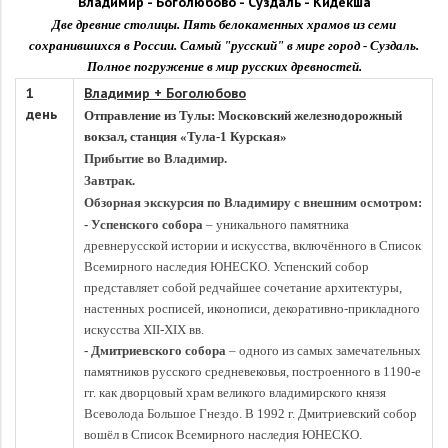
Владимир -
Боголюбово -
Суздаль -
Кидекша
Две древние столицы. Пять белокаменных храмов из семи
сохранившихся в России. Самый "русский" в мире город - Суздаль.
Полное погружение в мир русских древностей.
1
Владимир + Боголюбово
день
Отправление из
Тулы: Московский железнодорожный
вокзал, станция «Тула-1 Курская»
Прибытие во Владимир.
Завтрак.
Обзорная экскурсия по Владимиру с внешним осмотром:
- Успенского собора
– уникального памятника
древнерусской истории и искусства, включённого в Список
Всемирного наследия ЮНЕСКО. Успенский собор
представляет собой редчайшее сочетание архитектуры,
настенных росписей, иконописи, декоративно-прикладного
искусства XII-XIX вв.
- Дмитриевского собора
– одного из самых замечательных
памятников русского средневековья, построенного в 1190-е
гг. как дворцовый храм великого владимирского князя
Всеволода Большое Гнездо. В 1992 г. Дмитриевский собор
вошёл в Список Всемирного наследия ЮНЕСКО.