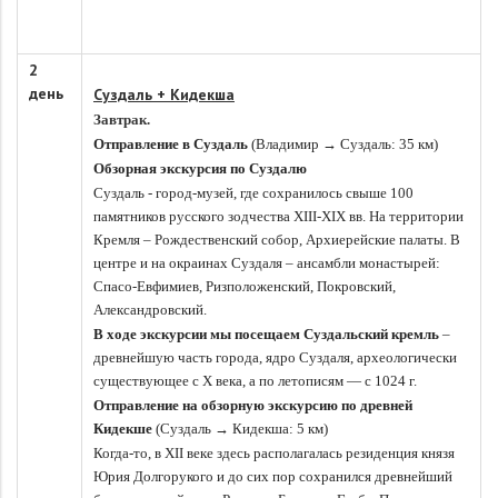
2
день
Суздаль + Кидекша
Завтрак.
Отправление в Суздаль
(Владимир → Суздаль: 35 км)
Обзорная экскурсия по Суздалю
Суздаль - город-музей, где сохранилось свыше 100
памятников русского зодчества XIII-XIX вв. На территории
Кремля – Рождественский собор, Архиерейские палаты. В
центре и на окраинах Суздаля – ансамбли монастырей:
Спасо-Евфимиев, Ризположенский, Покровский,
Александровский.
В ходе экскурсии мы посещаем Суздальский кремль
–
древнейшую часть города, ядро Суздаля, археологически
существующее с X века, а по летописям — с 1024 г.
Отправление на обзорную экскурсию по древней
Кидекше
(Суздаль → Кидекша: 5 км)
Когда-то, в XII веке здесь располагалась резиденция князя
Юрия Долгорукого и до сих пор сохранился древнейший