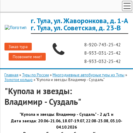
ТУРЫ ПО РОССИИ
г. Тула, ул. Жаворонкова, д. 1-А
г. Тула, ул. Советская, д. 23-В
ЗАРУБЕЖНЫЕ ТУРЫ
ТУРЫ ДЛЯ ГРУПП
8-920-743-25-42
Заказ тура
ГОРЯЩИЕ ТУРЫ
8-933-031-25-42
Позвоните мне!
ДОП. УСЛУГИ
8-933-032-25-42
О КОМПАНИИ
Главная
»
Туры по России
»
Многодневные автобусные туры из Тулы
»
Золотое кольцо
»
"Купола и звезды: Владимир - Суздаль"
"Купола и звезды:
Владимир - Суздаль"
"
Купола и звезды: Владимир - Суздаль
"
- 2 д/1 н
Дата заезда: 20.06-21.06, 18.07-19.07, 22.08-23.08, 03.10-
04.10.2026