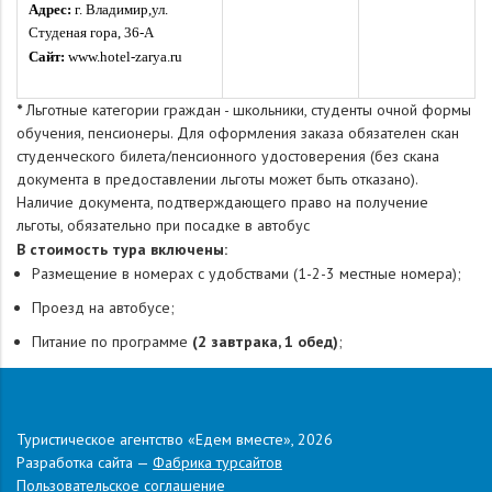
Адрес:
г.
Владимир,ул.
Студеная гора, 36-А
Сайт:
www.hotel-zarya.ru
*
Льготные категории граждан - школьники, cтуденты очной формы
обучения, пенсионеры. Для оформления заказа обязателен скан
студенческого билета/пенсионного удостоверения (без скана
документа в предоставлении льготы может быть отказано).
Наличие документа, подтверждающего право на получение
льготы, обязательно при посадке в автобус
В стоимость тура включены:
Размещение в номерах с удобствами (1-2-3 местные номера);
Проезд на автобусе;
Питание по программе
(2 завтрака, 1 обед)
;
Экскурсии по программе;
Услуги сопровождающего на маршруте;
Туристическое агентство «Едем вместе», 2026
Страхование ответственности перевозчика перед пассажирами
Разработка сайта —
Фабрика турсайтов
Важно!
Женское и мужское подселение для одиночных туристов
Пользовательское соглашение