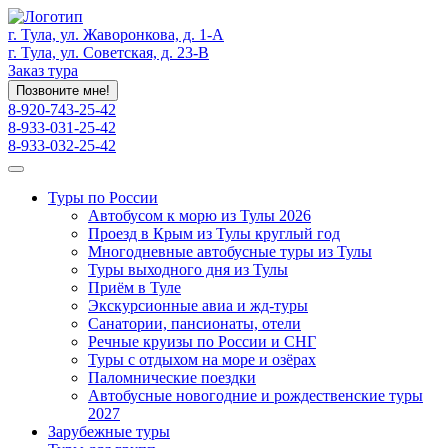
г. Тула, ул. Жаворонкова, д. 1-А
г. Тула, ул. Советская, д. 23-В
Заказ тура
Позвоните мне!
8-920-743-25-42
8-933-031-25-42
8-933-032-25-42
Туры по России
Автобусом к морю из Тулы 2026
Проезд в Крым из Тулы круглый год
Многодневные автобусные туры из Тулы
Туры выходного дня из Тулы
Приём в Туле
Экскурсионные авиа и жд-туры
Санатории, пансионаты, отели
Речные круизы по России и СНГ
Туры с отдыхом на море и озёрах
Паломнические поездки
Автобусные новогодние и рождественские туры
2027
Зарубежные туры