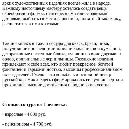
ярких художественных изделиях всегда жила в народе.
Каждому настоящему мастеру хотелось создать вещь
своеобразной формы, с интересными или забавными
деталями, выбрать сюжет для росписи, понятный заказчику,
расцветить яркими красками.
.
Так появилась в Гжели сосуды для кваса, браги, пива,
получившие впоследствии название квасников и кумганов,
декоративные настенные блюда, кувшины в виде двуглавых
орлов, оригинальные чернильницы. Гжельские изделия
привлекают к себе всех, кто любит прекрасное, богатой
фантазией и гармоничностью, высоким профессионализмом
их создателей. Гжель – это колыбель и основной центр
русской керамики. Здесь сформировались ее лучшие черты и
проявились высшие достижения народного искусства.
.
Стоимость тура на 1 человека:
- взрослые - 4 8
00 руб.,
- пенсионеры - 4 700 руб.