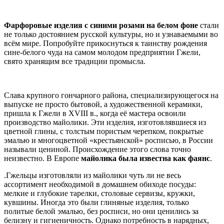
.
Фарфоровые изделия с синими розами на белом фоне
стали
не только достоянием русской культуры, но и узнаваемыми во
всём мире. Попробуйте прикоснуться к таинству рождения
сине-белого чуда на самом молодом предприятии Гжели,
свято хранящим все традиции промысла.
.
Слава крупного гончарного района, специализирующегося на
выпуске не просто бытовой, а художественной керамики,
пришла к Гжели в XVIII в., когда её мастера освоили
производство майолики. Эти изделия, изготовлявшиеся из
цветной глины, с толстым пористым черепком, покрытые
эмалью и многоцветной «крестьянской» росписью, в России
называли цениной. Происхождение этого слова точно
неизвестно. В Европе
майолика была известна как фаянс
.
.Гжельцы изготовляли из майолики чуть ли не весь
ассортимент необходимой в домашнем обиходе посуды:
мелкие и глубокие тарелки, столовые сервизы, кружки,
кувшины. Иногда это были глиняные изделия, только
политые белой эмалью, без росписи, но они ценились за
белизну и гигиеничность. Однако потребность в нарядных,