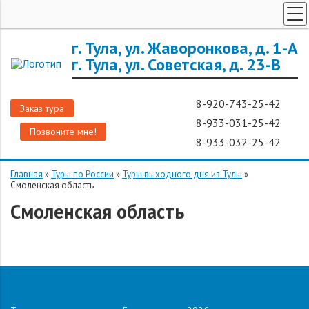
ТУРЫ ПО РОССИИ
г. Тула, ул. Жаворонкова, д. 1-А
г. Тула, ул. Советская, д. 23-В
ЗАРУБЕЖНЫЕ ТУРЫ
ТУРЫ ДЛЯ ГРУПП
8-920-743-25-42
Заказ тура
ГОРЯЩИЕ ТУРЫ
8-933-031-25-42
Позвоните мне!
ДОП. УСЛУГИ
8-933-032-25-42
О КОМПАНИИ
Главная
»
Туры по России
»
Туры выходного дня из Тулы
»
Смоленская область
Смоленская область