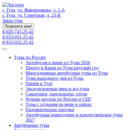
г. Тула, ул. Жаворонкова, д. 1-А
г. Тула, ул. Советская, д. 23-В
Заказ тура
Позвоните мне!
8-920-743-25-42
8-933-031-25-42
8-933-032-25-42
Туры по России
Автобусом к морю из Тулы 2026
Проезд в Крым из Тулы круглый год
Многодневные автобусные туры из Тулы
Туры выходного дня из Тулы
Приём в Туле
Экскурсионные авиа и жд-туры
Санатории, пансионаты, отели
Речные круизы по России и СНГ
Туры с отдыхом на море и озёрах
Паломнические поездки
Автобусные новогодние и рождественские туры
2027
Зарубежные туры