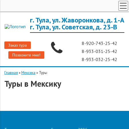
ТУРЫ ПО РОССИИ
г. Тула, ул. Жаворонкова, д. 1-А
г. Тула, ул. Советская, д. 23-В
ЗАРУБЕЖНЫЕ ТУРЫ
ТУРЫ ДЛЯ ГРУПП
8-920-743-25-42
Заказ тура
ГОРЯЩИЕ ТУРЫ
8-933-031-25-42
Позвоните мне!
ДОП. УСЛУГИ
8-933-032-25-42
О КОМПАНИИ
Главная
»
Мексика
»
Туры
Туры в Мексику