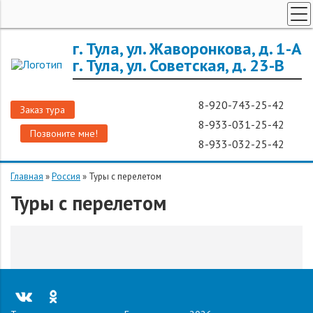
ТУРЫ ПО РОССИИ
г. Тула, ул. Жаворонкова, д. 1-А
г. Тула, ул. Советская, д. 23-В
ЗАРУБЕЖНЫЕ ТУРЫ
ТУРЫ ДЛЯ ГРУПП
8-920-743-25-42
Заказ тура
ГОРЯЩИЕ ТУРЫ
8-933-031-25-42
Позвоните мне!
ДОП. УСЛУГИ
8-933-032-25-42
О КОМПАНИИ
Главная
»
Россия
»
Туры с перелетом
Туры с перелетом