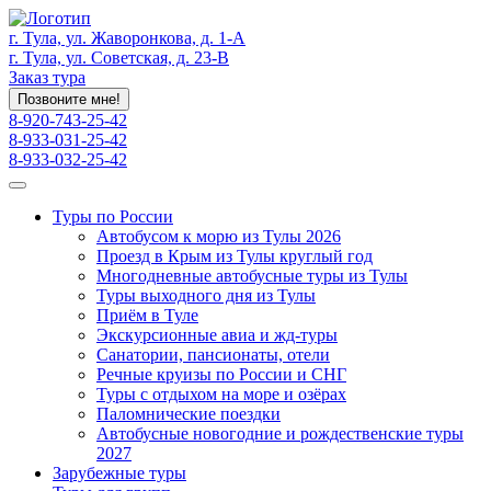
г. Тула, ул. Жаворонкова, д. 1-А
г. Тула, ул. Советская, д. 23-В
Заказ тура
Позвоните мне!
8-920-743-25-42
8-933-031-25-42
8-933-032-25-42
Туры по России
Автобусом к морю из Тулы 2026
Проезд в Крым из Тулы круглый год
Многодневные автобусные туры из Тулы
Туры выходного дня из Тулы
Приём в Туле
Экскурсионные авиа и жд-туры
Санатории, пансионаты, отели
Речные круизы по России и СНГ
Туры с отдыхом на море и озёрах
Паломнические поездки
Автобусные новогодние и рождественские туры
2027
Зарубежные туры