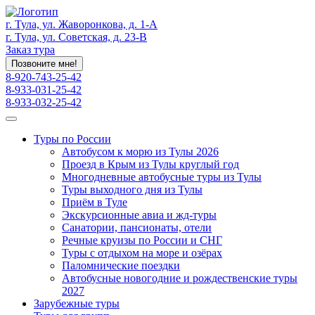
г. Тула, ул. Жаворонкова, д. 1-А
г. Тула, ул. Советская, д. 23-В
Заказ тура
Позвоните мне!
8-920-743-25-42
8-933-031-25-42
8-933-032-25-42
Туры по России
Автобусом к морю из Тулы 2026
Проезд в Крым из Тулы круглый год
Многодневные автобусные туры из Тулы
Туры выходного дня из Тулы
Приём в Туле
Экскурсионные авиа и жд-туры
Санатории, пансионаты, отели
Речные круизы по России и СНГ
Туры с отдыхом на море и озёрах
Паломнические поездки
Автобусные новогодние и рождественские туры
2027
Зарубежные туры