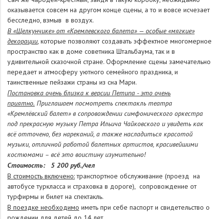
оказывается совсем на другом конце сцены, а то и вовсе исчезает
бесследно, взмыв в воздух.
В «Щелкунчике» от «Кремлевского балета» — особые «мягкие»
декорации
, которые позволяют создавать эффектное многомерное
пространство как в доме советника Штальбаума, так и в
удивительной сказочной стране. Оформление сцены замечательно
передает и атмосферу уютного семейного праздника, и
таинственные пейзажи страны из сна Мари.
Постановка очень близка к версии Петипа - это очень
приятно.
Приглашаем посмотреть спектакль театра
«Кремлёвский балет» в сопровождении симфонического оркестра
под прекрасную музыку Петра Ильича Чайковского и увидеть как
всё отточено, без нареканий, а также насладиться красотой
музыки, отличной работой балетных артистов, красивейшими
костюмами – всё это воистину изумительно!
Стоимость: 5 200 руб./чел
В стоимость включено:
транспортное обслуживание (проезд на
автобусе туркласса и страховка в дороге), сопровождение от
турфирмы и билет на спектакль.
В поездке необходимо
иметь при себе паспорт и свидетельство о
рождении для детей до 14 лет.