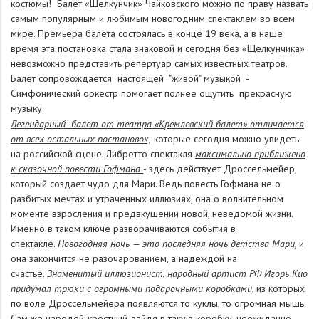
костюмы! Балет «Щелкунчик» Чайковского можно по праву назвать
самым популярным и любимым новогодним спектаклем во всем
мире. Премьера балета состоялась в конце 19 века, а в наше
время эта постановка стала знаковой и сегодня без «Щелкунчика»
невозможно представить репертуар самых известных театров.
Балет сопровождается настоящей "живой" музыкой -
Симфонический оркестр помогает полнее ощутить прекрасную
музыку.
Легендарный балет от театра «Кремлевский балет» отличается
от всех остальных постановок,
которые сегодня можно увидеть
на российской сцене. Либретто спектакля
максимально приближено
к сказочной повести Гофмана
- здесь действует Дроссельмейер,
который создает чудо для Мари. Ведь повесть Гофмана не о
разбитых мечтах и утраченных иллюзиях, она о волнительном
моменте взросления и предвкушении новой, неведомой жизни.
Именно в таком ключе разворачиваются события в
спектакле.
Новогодняя ночь — это последняя ночь детства Мари,
и
она закончится не разочарованием, а надеждой на
счастье.
Знаменитый иллюзионист, народный артист РФ Игорь Кио
придумал трюки с огромными подарочными коробками
, из которых
по воле Дроссельмейера появляются то куклы, то огромная мышь.
Сам же чародей-крестный, зайдя в такую коробку, неожиданно