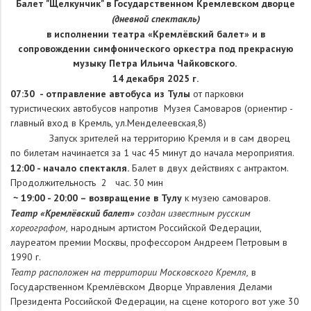
Балет "Щелкунчик" в Государственном Кремлевском дворце
(дневной спектакль)
в исполнении театра «Кремлёвский балет» и в
сопровождении симфонического оркестра под прекрасную
музыку Петра Ильича Чайковского.
14 декабря 2025 г.
07:30 - отправление автобуса из Тулы
от парковки
туристических автобусов напротив Музея Самоваров (ориентир -
главный вход в Кремль, ул.Менделеевская,8)
Запуск зрителей на территорию Кремля и в сам дворец
по билетам начинается за 1 час 45 минут до начала мероприятия.
12:00 - начало спектакля.
Балет в двух действиях с антрактом.
Продолжительность 2 час. 30 мин
~ 19:00 - 20:00 – возвращение в Тулу
к музею самоваров.
Театр «Кремлёвский балет»
создан известным русским
хореографом,
народным артистом Российской Федерации,
лауреатом премии Москвы, профессором Андреем Петровым в
1990 г.
Театр расположен на территории Московского Кремля,
в
Государственном Кремлёвском Дворце Управления Делами
Президента Российской Федерации, на сцене которого вот уже 30