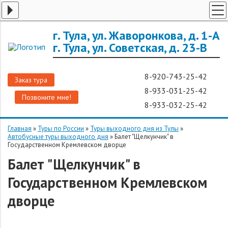
ТУРЫ ПО РОССИИ
г. Тула, ул. Жаворонкова, д. 1-А
г. Тула, ул. Советская, д. 23-В
ЗАРУБЕЖНЫЕ ТУРЫ
ТУРЫ ДЛЯ ГРУПП
8-920-743-25-42
Заказ тура
ГОРЯЩИЕ ТУРЫ
8-933-031-25-42
Позвоните мне!
ДОП. УСЛУГИ
8-933-032-25-42
О КОМПАНИИ
Главная
»
Туры по России
»
Туры выходного дня из Тулы
»
Автобусные туры выходного дня
»
Балет "Щелкунчик" в
Государственном Кремлевском дворце
Балет "Щелкунчик" в
Государственном Кремлевском
дворце