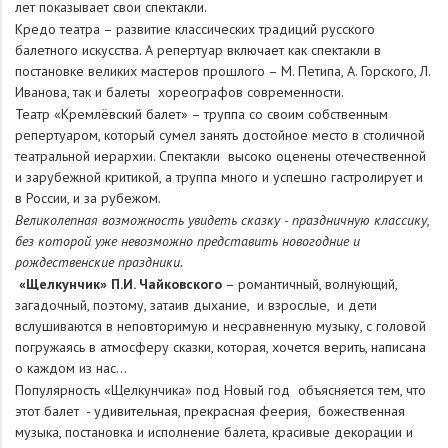
лет показывает свои спектакли.
Кредо театра – развитие классических традиций русского
балетного искусства. А репертуар включает как спектакли в
постановке великих мастеров прошлого – М. Петипа, А. Горского, Л.
Иванова, так и балеты хореографов современности.
Театр «Кремлёвский балет» – труппа со своим собственным
репертуаром, который сумел занять достойное место в столичной
театральной иерархии. Спектакли высоко оценены отечественной
и зарубежной критикой, а труппа много и успешно гастролирует и
в России, и за рубежом.
Великолепная возможность увидеть сказку - праздничную классику,
без которой уже невозможно представить новогодние и
рождественские праздники.
«Щелкунчик» П.И. Чайковского
– романтичный, волнующий,
загадочный, поэтому, затаив дыхание, и взрослые, и дети
вслушиваются в неповторимую и несравненную музыку, с головой
погружаясь в атмосферу сказки, которая, хочется верить, написана
о каждом из нас…
Популярность «Щелкунчика» под Новый год объясняется тем, что
этот балет - удивительная, прекрасная феерия, божественная
музыка, постановка и исполнение балета, красивые декорации и