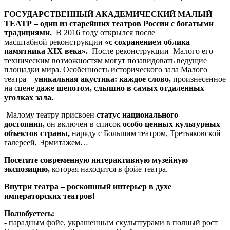
ГОСУДАРСТВЕННЫЙ АКАДЕМИЧЕСКИЙ МАЛЫЙ
ТЕАТР
– один из старейших театров России с богатыми
традициями.
В 2016 году открылся после
масштабной реконструкции
«с сохранением облика
памятника XIX века».
После реконструкции Малого его
техническим возможностям могут позавидовать ведущие
площадки мира.
Особенность исторического зала Малого
театра –
уникальная акустика: каждое слово,
произнесенное
на сцене
даже шепотом, слышно в самых отдаленных
уголках зала.
Малому театру присвоен
статус национального
достояния,
он включен в список
особо ценных культурных
объектов страны,
наряду с Большим театром, Третьяковской
галереей, Эрмитажем…
Посетите современную интерактивную музейную
экспозицию,
которая находится в фойе театра.
Внутри театра – роскошный интерьер в духе
императорских театров!
Полюбуетесь:
- парадным фойе, украшенным скульптурами в полный рост