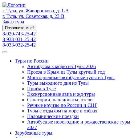
г. Тула, ул. Жаворонкова, д. 1-А
г. Тула, ул. Советская, д. 23-В
Заказ тура
Позвоните мне!
8-920-743-25-42
8-933-031-25-42
8-933-032-25-42
Туры по России
Автобусом к морю из Тулы 2026
Проезд в Крым из Тулы круглый год
Многодневные автобусные туры из Тулы
Туры выходного дня из Тулы
Приём в Туле
Экскурсионные авиа и жд-туры
Санатории, пансионаты, отели
Речные круизы по России и СНГ
Туры с отдыхом на море и озёрах
Паломнические поездки
Автобусные новогодние и рождественские туры
2027
Зарубежные туры