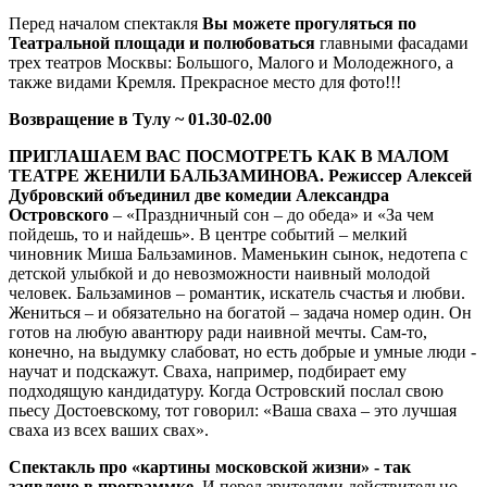
Перед началом спектакля
Вы можете прогуляться по
Театральной площади и полюбоваться
главными фасадами
трех театров Москвы: Большого, Малого и Молодежного, а
также видами Кремля. Прекрасное место для фото!!!
Возвращение в Тулу ~ 01.30-02.00
ПРИГЛАШАЕМ ВАС ПОСМОТРЕТЬ КАК В МАЛОМ
ТЕАТРЕ ЖЕНИЛИ БАЛЬЗАМИНОВА.
Режиссер Алексей
Дубровский объединил две комедии Александра
Островского
–
«Праздничный сон – до обеда» и «За чем
пойдешь, то и найдешь». В центре событий – мелкий
чиновник Миша Бальзаминов. Маменькин сынок, недотепа с
детской улыбкой и до невозможности наивный молодой
человек. Бальзаминов – романтик, искатель счастья и любви.
Жениться – и обязательно на богатой – задача номер один. Он
готов на любую авантюру ради наивной мечты. Сам-то,
конечно, на выдумку слабоват, но есть добрые и умные люди -
научат и подскажут. Сваха, например, подбирает ему
подходящую кандидатуру. Когда Островский послал свою
пьесу Достоевскому, тот говорил: «Ваша сваха – это лучшая
сваха из всех ваших свах».
Спектакль про «картины московской жизни» - так
заявлено в программке
. И перед зрителями действительно