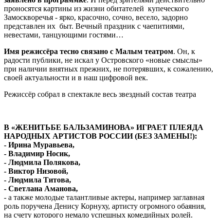
проносятся картины из жизни обитателей купеческого
Замоскворечья - ярко, красочно, сочно, весело, задорно
представлен их быт. Вечный праздник с чаепитиями,
невестами, танцующими гостями…
Имя режиссёра тесно связано с Малым театром
. Он, к
радости публики, не искал у Островского «новые смыслы»
при наличии внятных прежних, не потерявших, к сожалению,
своей актуальности и в наш цифровой век.
Режиссёр собрал в спектакле весь звездный состав театра
В «ЖЕНИТЬБЕ БАЛЬЗАМИНОВА» ИГРАЕТ ПЛЕЯДА
НАРОДНЫХ АРТИСТОВ РОССИИ (БЕЗ ЗАМЕНЫ!):
-
Ирина Муравьева,
-
Владимир Носик,
-
Людмила Полякова,
-
Виктор Низовой,
-
Людмила Титова,
-
Светлана Аманова
,
- а также молодые талантливые актеры, например заглавная
роль поручена Денису Корнуху, артисту огромного обаяния,
на счету которого немало успешных комедийных ролей.