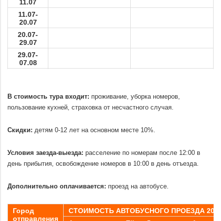
11.07
11.07-
20.07
20.07-
29.07
29.07-
07.08
07.08-
16.08
.
16.08-
В стоимость тура входит:
проживание, уборка номеров,
25.08
пользование кухней, страховка от несчастного случая.
25.08-
.
03.09
Скидки:
детям 0-12 лет на основном месте 10%.
03.09-
.
12.09
Условия заезда-выезда:
расселение по номерам после 12:00 в
12.09-
21.09
день прибытия, освобождение номеров в 10:00 в день отъезда.
.
Дополнительно оплачивается:
проезд на автобусе.
.
Город
СТОИМОСТЬ АВТОБУСНОГО ПРОЕЗДА
2019
отправления