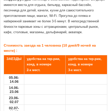
имеются места для отдыха, бильярд, каркасный бассейн,
песочница для детей, качели, кухни для самостоятельного
приготовления пищи, мангал, Wi-Fi. Прогулка до пляжа и
набережной занимает не более 3-5 минут. В непосредственной
близости парковые зоны с аттракционами, центральный рынок,
кафе, столовые, магазины, дельфинарий, аквапарк.
.
Стоимость заезда на 1 человека (10 дней/9 ночей на
месте) :
ЗАЕЗДЫ
удобства на тер-рии,
удобства на тер-рии,
конд. в номере
конд. в номере
2-х мест.
3-х мест.
05.06-
14.06
14.06-
23.06
23.06-
02.07
02.07-