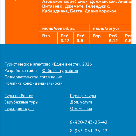
Азовское море: Ейск, Должанская. Анапа,
Витязево, Джемете, Геленджик,
Кабардинка, Бетта, Дивноморское
июнь/сентябрь
июль/август
Взр
Реб
Реб
Взр
Реб
Реб
6-12
0-5
6-12
0-5
Калуга
5100
4800
4000
5300
5000
4000
Козельск/
5600
5300
4500
5800
5500
4500
Сосенский
Туристическое агентство «Едем вместе», 2026
Мещовск/
5800
5500
4700
6000
5700
4700
Разработка сайта —
Фабрика турсайтов
Сухиничи
Пользовательское соглашение
Обнинск/
5600
5300
4500
5800
5500
4500
Политика конфиденциальности
Мал-яр/
Кондрово
Туры по России
Горящие туры
Тула/
4900
4700
4000
5100
4800
4000
Зарубежные туры
Доп. услуги
Ефремов/
Елец
Туры для групп
О компании
Наро-
5900
5600
4800
6100
5800
4800
Фоминск
8-920-743-25-42
Москва/
6300
6000
5200
6500
6200
5200
8-933-031-25-42
Селятино/