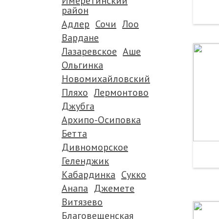
Имеретинский
район
Адлер
Сочи
Лоо
Вардане
Лазаревское
Аше
Ольгинка
Новомихайловский
Пляхо
Лермонтово
Джубга
Архипо-Осиповка
Бетта
Дивноморское
Геленджик
Кабардинка
Сукко
Анапа
Джемете
Витязево
Благовещенская