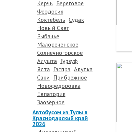
Керчь
Береговое
Феодосия
Коктебель
Судак
Новый Свет
Рыбачье
Малореченское
Солнечногорское
Алушта
Гурзуф
Ялта
Гаспра
Алупка
Саки
Прибрежное
Новофёдоровка
Евпатория
Заозёрное
Автобусом из Тулы в
Краснодарский край
2026