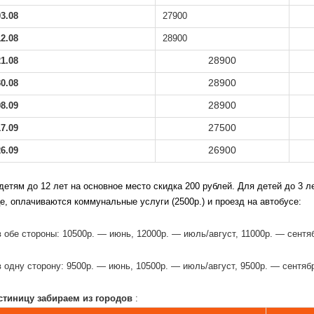
03.08
27900
12.08
28900
28900
21.08
28900
30.08
28900
08.09
27500
17.09
26900
26.09
детям до 12 лет на основное место скидка 200 рублей. Для детей до 3 
е, оплачиваются коммунальные услуги (2500р.) и проезд на автобусе:
 обе стороны: 10500р. — июнь, 12000р. — июль/август, 11000р. — сентя
 одну сторону: 9500р. — июнь, 10500р. — июль/август, 9500р. — сентяб
остиницу забираем из городов
: