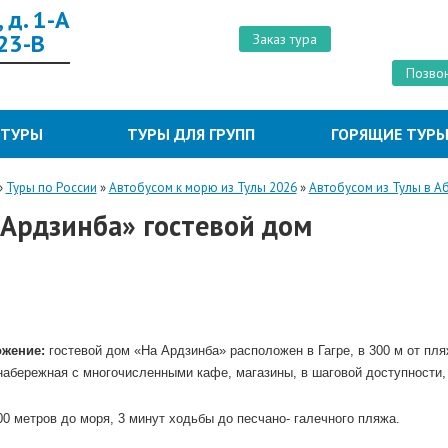
 д. 1-А
 23-В
Заказ тура
Позвон
 ТУРЫ
ТУРЫ ДЛЯ ГРУПП
ГОРЯЩИЕ ТУР
»
Туры по России
»
Автобусом к морю из Тулы 2026
»
Автобусом из Тулы в А
 Ардзинба» гостевой дом
жение:
гостевой дом «На Ардзинба» расположен в Гагре, в 300 м от пл
набережная с многочисленными кафе, магазины, в шаговой доступности, 
00 метров до моря, 3 минут ходьбы до песчано- галечного пляжа.