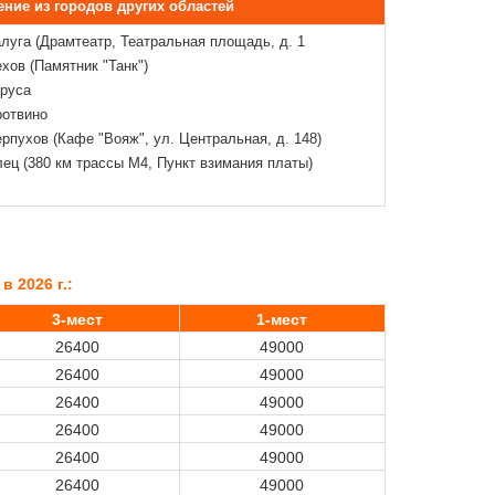
ние из городов других областей
алуга (Драмтеатр, Театральная площадь, д. 1
ехов (Памятник "Танк")
аруса
ротвино
ерпухов (Кафе "Вояж", ул. Центральная, д. 148)
лец (380 км трассы М4, Пункт взимания платы)
в 2026 г.:
3-мест
1-мест
26400
49000
26400
49000
26400
49000
26400
49000
26400
49000
26400
49000