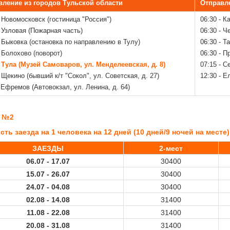
вление из городов Тульской области
Отправле
- Новомосковск (гостиница "Россия")
06:30 - К
- Узловая (Пожарная часть)
06:30 - Ч
- Быковка (остановка по направлению в Тулу)
06:30 - Т
- Болохово (поворот)
06:30 - П
- Тула (Музей Самоваров, ул. Менделеевская, д. 8)
07:15 - С
- Щекино (бывший к/т "Сокол", ул. Советская, д. 27)
12:30 - Е
- Ефремов (Автовокзал, ул. Ленина, д. 64)
 №2
ть заезда на 1 человека на 12 дней (10 дней/9 ночей на месте) 
ЗАЕЗДЫ
2-мест
06.07 - 17.07
30400
15.07 - 26.07
30400
24.07 - 04.08
30400
02.08 - 14.08
31400
11.08 - 22.08
31400
20.08 - 31.08
31400