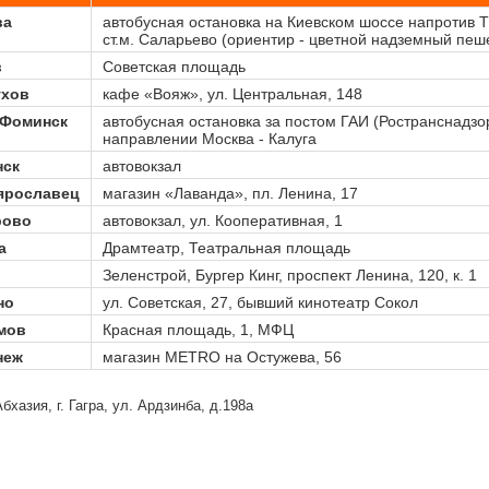
ва
автобусная остановка на Киевском шоссе напротив Т
ст.м. Саларьево (ориентир - цветной надземный пе
в
Советская площадь
ухов
кафе «Вояж», ул. Центральная, 148
-Фоминск
автобусная остановка за постом ГАИ (Ространснадзор
направлении Москва - Калуга
нск
автовокзал
ярославец
магазин «Лаванда», пл. Ленина, 17
рово
автовокзал, ул. Кооперативная, 1
а
Драмтеатр, Театральная площадь
Зеленстрой, Бургер Кинг, проспект Ленина, 120, к. 1
но
ул. Советская, 27, бывший кинотеатр Сокол
мов
Красная площадь, 1, МФЦ
неж
магазин METRO на Остужева, 56
бхазия, г. Гагра, ул. Ардзинба, д.198а