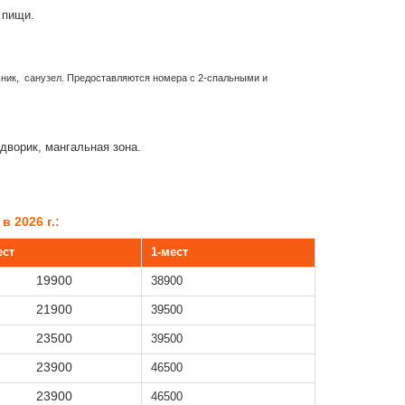
 пищи.
ьник, санузел. Предоставляются номера с 2-спальными и
 дворик,
мангальная зона
.
в 2026 г.:
ест
1-мест
19900
38900
21900
39500
23500
39500
23900
46500
23900
46500