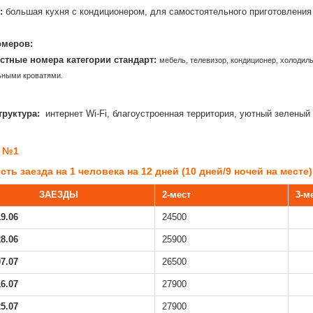
:
большая кухня с кондиционером, для самостоятельного приготовления
омеров:
естные номера категории стандарт
:
мебель, телевизор, кондиционер, холодил
ьными кроватями.
руктура:
интернет Wi-Fi,
благоустроенная территория, уютный зеленый
 №1
ть заезда на 1 человека на 12 дней (10 дней/9 ночей на месте) 
ЗАЕЗДЫ
2-мест
3-м
19.06
24500
28.06
25900
07.07
26500
16.07
27900
25.07
27900