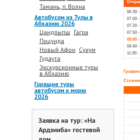
Отпра
Тамань, п. Волна
06:30 
Автобусом из Тулы в
07:00 
Абхазию 2026
07:20 
Цандрыпш
Гагра
07:50 
Пицунда
09:00 
09:40 
Новый Афон
Сухум
11:00 
Гудаута
.
Экскурсионные туры
График
в Абхазию
Стоимос
Горящие туры
автобусом к морю
2026
Заявка на тур: «На
Ардзинба» гостевой
дом