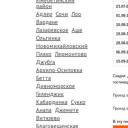
Имеретинский
район
23.07-
Адлер
Сочи
Лоо
01.08-
Вардане
10.08-
Лазаревское
Аше
19.08-
Ольгинка
28.08-
Новомихайловский
Пляхо
Лермонтово
06.09-
Джубга
15.09-
Архипо-Осиповка
.
Скидки: 
Бетта
гостиниц
Дивноморское
.
Геленджик
Проезд в
Кабардинка
Сукко
.
Анапа
Джемете
Проезд в
.
Витязево
В эту г
Благовещенская