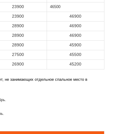
23900
46500
23900
46900
28900
46900
28900
46900
28900
45900
27500
45500
26900
45200
лет, не занимающих отдельное спальное место в
брь.
рь.