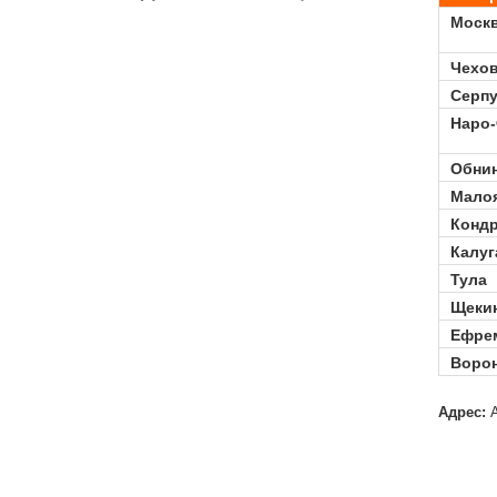
Моск
Чехо
Серп
Наро
Обни
Мало
Конд
Калуг
Тула
Щеки
Ефре
Воро
.
Адрес:
А