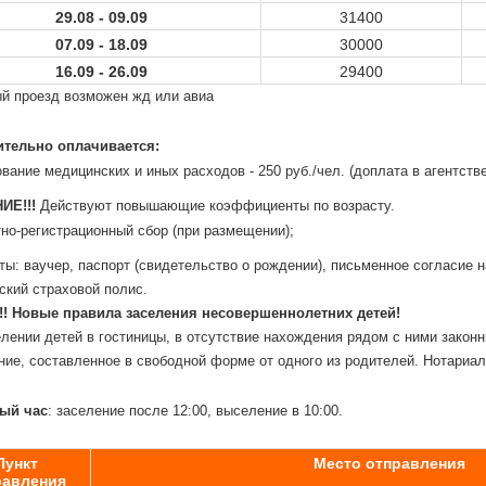
29.08 - 09.09
31400
07.09 - 18.09
30000
16.09 - 26.09
29400
ый проезд возможен жд или авиа
тельно оплачивается:
вание медицинских и иных расходов - 250 руб./чел. (доплата в агентстве
ИЕ!!!
Действуют повышающие коэффициенты по возрасту.
тно-регистрационный сбор (при размещении);
ы: ваучер, паспорт (свидетельство о рождении), письменное согласие 
ский страховой полис.
!!
Новые правила заселения несовершеннолетних детей!
лении детей в гостиницы, в отсутствие нахождения рядом с ними закон
ние, составленное в свободной форме от одного из родителей. Нотариа
ый час
: заселение после 12:00, выселение в 10:00.
Пункт
Место отправления
равления