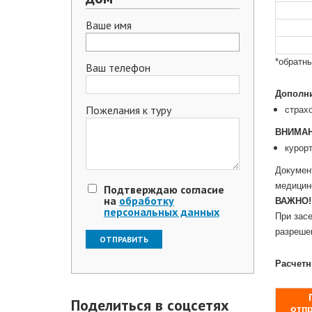
Ваше имя
*обратн
Ваш телефон
.
Дополни
Пожелания к туру
страхо
ВНИМАН
курор
Документ
медицин
Подтверждаю согласие
на
обработку
ВАЖНО!
персональных данных
При засе
разреше
.
Расчетн
.
Поделиться в соцсетях
отп