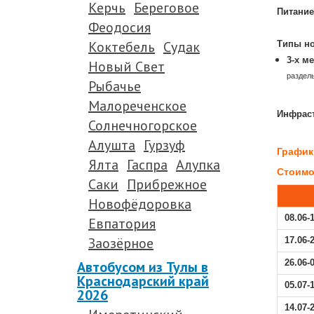
Керчь
Береговое
Питание
Феодосия
.
Коктебель
Судак
Типы н
3-х м
Новый Свет
раздел
Рыбачье
.
Малореченское
Инфраст
Солнечногорское
Алушта
Гурзуф
График
Ялта
Гаспра
Алупка
Стоимос
Саки
Прибрежное
Новофёдоровка
08.06-
Евпатория
Заозёрное
17.06-
Автобусом из Тулы в
26.06-
Краснодарский край
05.07-
2026
14.07-