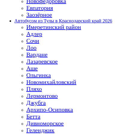
Новофёдоровка
Евпатория
Заозёрное
Автобусом из Тулы в Краснодарский край 2026
Имеретинский район
Адлер
Сочи
Лоо
Вардане
Лазаревское
Аше
Ольгинка
Новомихайловский
Пляхо
Лермонтово
Джубга
Архипо-Осиповка
Бетта
Дивноморское
Геленджик