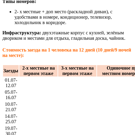
Типы номеров:
2- х местные + доп место (раскладной диван), с
удобствами в номере, кондиционер, телевизор,
холодильник в коридоре.
Инфраструктура:
двухэтажные корпус с
кухней, зелёным
двориком и местами для отдыха, гладильная доска, чайник.
Стоимость заезда на 1 человека на 12 дней (10 дней/9 ночей
на месте):
2-х местные на
3-х местные на
Одиночное п
Заезды
первом этаже
первом этаже
местном номер
01.07-
12.07
05.07-
16.07
10.07-
21.07
14.07-
25.07
19.07-
30.07