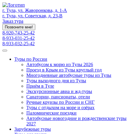
г. Тула, ул. Жаворонкова, д. 1-А
г. Тула, ул. Советская, д. 23-В
Заказ тура
Позвоните мне!
8-920-743-25-42
8-933-031-25-42
8-933-032-25-42
Туры по России
Автобусом к морю из Тулы 2026
Проезд в Крым из Тулы круглый год
Многодневные автобусные туры из Тулы
Туры выходного дня из Тулы
Приём в Туле
Экскурсионные авиа и жд-туры
Санатории, пансионаты, отели
Речные круизы по России и СНГ
Туры с отдыхом на море и озёрах
Паломнические поездки
Автобусные новогодние и рождественские туры
2027
Зарубежные туры