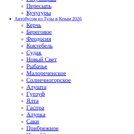
Пересыпь
Кучугуры
Автобусом из Тулы в Крым 2026
Керчь
Береговое
Феодосия
Коктебель
Судак
Новый Свет
Рыбачье
Малореченское
Солнечногорское
Алушта
Гурзуф
Ялта
Гаспра
Алупка
Саки
Прибрежное