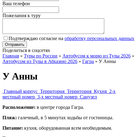
Ваш телефон
Пожелания к туру
Подтверждаю согласие на
обработку персональных данных
Поделиться в соцсетях
Главная
»
Туры по России
»
Автобусом к морю из Тулы 2026
»
Автобусом из Тулы в Абхазию 2026
»
Гагра
»
У Анны
У Анны
Главный корпус
Территория
Территория
Кухня
2-х
местный номер
3-х местный номер
Санузел
Расположение:
в центре города Гагра.
Пляж:
галечный, в 5 минутах ходьбы от гостиницы.
Питание:
кухня, оборудованная всем необходимым.