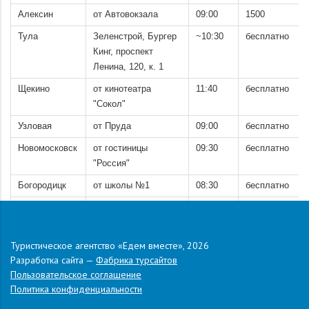
Алексин
от Автовокзала
09:00
1500
Тула
Зеленстрой, Бургер
~10:30
бесплатно
Кинг, проспект
Ленина, 120, к. 1
Щекино
от кинотеатра
11:40
бесплатно
"Сокол"
Узловая
от Пруда
09:00
бесплатно
Новомосковск
от гостиницы
09:30
бесплатно
"Россия"
Богородицк
от школы №1
08:30
бесплатно
Ефремов
Красная площадь
13:00
бесплатно
(музей)
Туристическое агентство «Едем вместе», 2026
Елец
от Автовокзала №2
15:30
бесплатно
Разработка сайта —
Фабрика турсайтов
*время отправления может меняться, точное время сообщим
Пользовательское соглашение
накануне выезда
Политика конфиденциальности
.