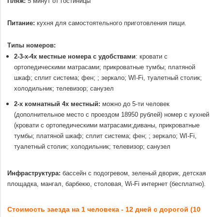
Пляж:
5 минут от гостиницы
.
Питание:
кухня для самостоятельного приготовления пищи.
.
Типы номеров:
2-3-х-4х местные номера с удобствами
: кровати с
ортопедическими матрасами; прикроватные тумбы; платяной
шкаф; сплит система; фен; ; зеркало; WI-Fi, туалетный столик;
холодильник; телевизор; санузел
2-х комнатный 4х местный:
можно до 5-ти человек
(дополнительное место с проездом 18950 рублей) номер с кухней
(кровати с ортопедическими матрасами;диваны, прикроватные
тумбы; платяной шкаф; сплит система; фен; ; зеркало; WI-Fi,
туалетный столик; холодильник; телевизор; санузел
.
Инфраструктура:
бассейн с подогревом, зеленый дворик, детская
площадка, мангал, барбекю, столовая, Wi-Fi интернет (бесплатно).
.
Стоимость заезда на 1 человека - 12 дней с дорогой (10