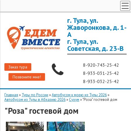
ТУРЫ ПО РОССИИ
г. Тула, ул.
Жаворонкова, д. 1-
ЗАРУБЕЖНЫЕ ТУРЫ
А
ТУРЫ ДЛЯ ГРУПП
г. Тула, ул.
ГОРЯЩИЕ ТУРЫ
Советская, д. 23-В
ДОП. УСЛУГИ
8-920-743-25-42
О КОМПАНИИ
Заказ тура
8-933-031-25-42
Позвоните мне!
8-933-032-25-42
Главная
»
Туры по России
»
Автобусом к морю из Тулы 2026
»
Автобусом из Тулы в Абхазию 2026
»
Сухум
»
"Роза" гостевой дом
"Роза" гостевой дом