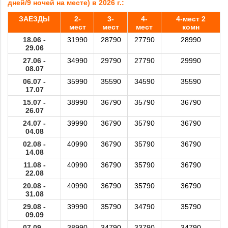
дней/9 ночей н
а месте) в 2026 г.:
ЗАЕЗДЫ
2-
3-
4-
4-мест 2
мест
мест
мест
комн
18.06 -
31
990
2
8
790
2
7
790
2
8
990
29.06
27.06 -
3
4
990
2
9
790
2
7
790
2
9
990
08.07
06.07 -
3
5
990
3
5
590
3
4
590
3
5
590
17.07
15.07 -
3
8
990
3
6
790
3
5
790
3
6
790
26.07
24.07 -
3
9
990
3
6
790
3
5
790
3
6
790
04.08
02.08 -
40
990
3
6
790
3
5
790
3
6
790
14.08
11.08 -
40
990
3
6
790
3
5
790
3
6
790
22.08
20.08 -
40
990
3
6
790
3
5
790
3
6
790
31.08
29.08 -
3
9
990
3
5
790
3
4
790
3
5
790
09.09
07.09 -
3
8
990
3
4
790
3
3
790
3
4
790