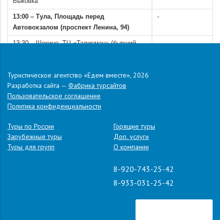
Быковка
13:00 – Тула, Площадь перед
-
Автовокзалом (проспект Ленина, 94)
13:30 – Щекино, ТЦ «Талисман» (бывший
-
маг. «Куриный дом»)
14:15 – Тёплое, магазин "Магнит" (вдоль
-
Туристическое агентство «Едем вместе», 2026
трассы)
Разработка сайта —
Фабрика турсайтов
Пользовательское соглашение
15:00 – Ефремов, автовокзал
-
Политика конфиденциальности
.
Адрес:
п. Дивноморское, ул. Черноморская, д. 4Б
Туры по России
Горящие туры
Зарубежные туры
Доп. услуги
Туры для групп
О компании
8-920-743-25-42
8-933-031-25-42