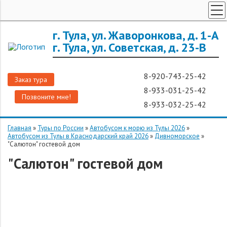
ТУРЫ ПО РОССИИ
г. Тула, ул. Жаворонкова, д. 1-А
г. Тула, ул. Советская, д. 23-В
ЗАРУБЕЖНЫЕ ТУРЫ
ТУРЫ ДЛЯ ГРУПП
8-920-743-25-42
Заказ тура
ГОРЯЩИЕ ТУРЫ
8-933-031-25-42
Позвоните мне!
ДОП. УСЛУГИ
8-933-032-25-42
О КОМПАНИИ
Главная
»
Туры по России
»
Автобусом к морю из Тулы 2026
»
Автобусом из Тулы в Краснодарский край 2026
»
Дивноморское
»
"Салютон" гостевой дом
"Салютон" гостевой дом