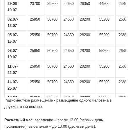
29.06-
23700
39200
22650
26350
44500
24850
10.07
02.07-
25950
50700
24650
28200
55200
26850
13.07
05.07-
25950
50700
24650
28200
55200
26850
16.07
08.07-
25950
50700
24650
28200
55200
26850
19.07
11.07-
25950
50700
24650
28200
55200
26850
22.07
14.07-
25950
50700
24650
28200
55200
26850
25.07
17.07-
25950
50700
24650
28200
55200
26850
*одноместное размещение - размещение одного человека в
28.07
двухместном номере.
.
20.07-
25950
50700
24650
28200
55200
26850
31.07
Расчетный час
: заселение – после 12.00 (первый день
проживания), выселение – до 10.00 (десятый день).
23.07-
25950
50700
24650
28200
55200
26850