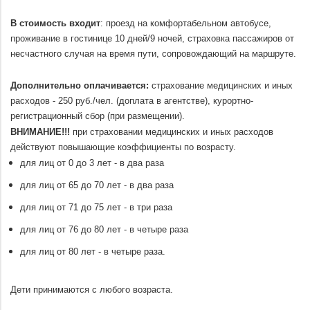
.
03.08
В стоимость входит
: проезд на комфортабельном автобусе,
26.07-
25950
50700
24650
28200
55200
26850
проживание в гостинице 10 дней/9 ночей, страховка пассажиров от
06.08
несчастного случая на время пути, сопровождающий на маршруте.
.
29.07-
25950
50700
24650
28200
55200
26850
Дополнительно оплачивается:
страхование медицинских и иных
09.08
расходов - 250 руб./чел. (доплата в агентстве), курортно-
01.08-
25950
50700
24650
28200
55200
26850
регистрационный сбор (при размещении).
12.08
ВНИМАНИЕ!!!
при страховании медицинских и иных расходов
действуют повышающие коэффициенты по возрасту.
04.08-
25950
50700
24650
28200
55200
26850
15.08
для лиц от 0 до 3 лет - в два раза
07.08-
25950
50700
24650
28200
55200
26850
для лиц от 65 до 70 лет - в два раза
18.08
для лиц от 71 до 75 лет - в три раза
10.08-
25950
50700
24650
28200
55200
26850
для лиц от 76 до 80 лет - в четыре раза
21.08
для лиц от 80 лет - в четыре раза.
13.08-
25950
50700
24650
28200
55200
26850
.
24.08
Дети принимаются с любого возраста.
16.08-
25950
50700
24650
28200
55200
26850
.