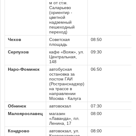
м от ст.м.
Саларьево
(ориентир -
цветной
надземный
пешеходный
переход)
Чехов
Советская
08:50
площадь
Серпухов
кафе «Вояж», ул.
09:30
Центральная,
148
Наро-Фоминск
автобусная
06:50
остановка за
постом ГАИ
(Ространснадзор)
на трассе в
направлении
Москва - Калуга
Обнинск
автовокзал
07:30
Малоярославец
магазин
08:00
«Лаванда», пл.
Ленина, 17
Кондрово
автовокзал, ул.
08:00
Кооперативная,