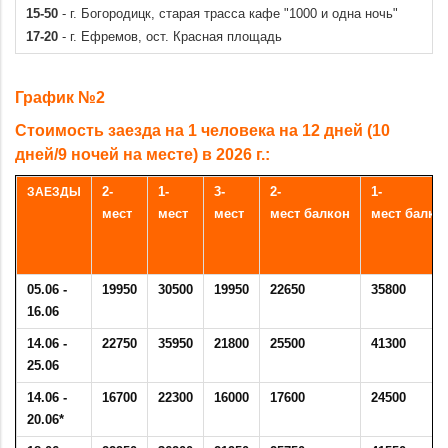
15-50
- г. Богородицк, старая трасса кафе "1000 и одна ночь"
12.09-
20600
39700
19850
23300
45100
21600
17-20
- г. Ефремов, ост. Красная площадь
23.09
.
15.09-
19950
38400
19450
22800
44100
20950
График №2
26.09
Стоимость заезда на 1 человека на 12 дней (10
дней/9 ночей на месте) в 2026 г.:
ЗАЕЗДЫ
2-
1-
3-
2-
1-
мест
мест
мест
мест
балкон
мест
балко
05.06 -
19950
30500
19950
22650
35800
16.06
14.06 -
22750
35950
21800
25500
41300
25.06
14.06 -
16700
22300
16000
17600
24500
20.06*