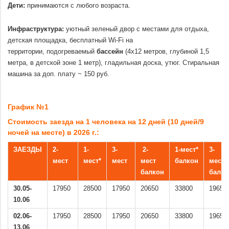
Дети:
принимаются с любого возраста.
.
Инфраструктура:
уютный зеленый двор с местами для отдыха,
детская площадка, бесплатный Wi-Fi на
территории, подогреваемый
бассейн
(4х12 метров, глубиной 1,5
метра, в детской зоне 1 метр), гладильная доска, утюг. Стиральная
машина за доп. плату ~ 150 руб.
.
График №1
Стоимость заезда на 1 человека на 12 дней (10 дней/9
ночей на месте) в 2026 г.:
ЗАЕЗДЫ
2-
1-
3-
2-
1-мест*
3-
мест
мест*
мест
мест
балкон
мест
балкон
балко
30.05-
17950
28500
17950
20650
33800
19650
10.06
02.06-
17950
28500
17950
20650
33800
19650
13.06