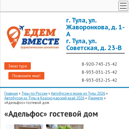
ТУРЫ ПО РОССИИ
г. Тула, ул.
Жаворонкова, д. 1-
ЗАРУБЕЖНЫЕ ТУРЫ
А
ТУРЫ ДЛЯ ГРУПП
г. Тула, ул.
ГОРЯЩИЕ ТУРЫ
Советская, д. 23-В
ДОП. УСЛУГИ
8-920-743-25-42
О КОМПАНИИ
Заказ тура
8-933-031-25-42
Позвоните мне!
8-933-032-25-42
Главная
»
Туры по России
»
Автобусом к морю из Тулы 2026
»
Автобусом из Тулы в Краснодарский край 2026
»
Джемете
»
«Адельфос» гостевой дом
«Адельфос» гостевой дом