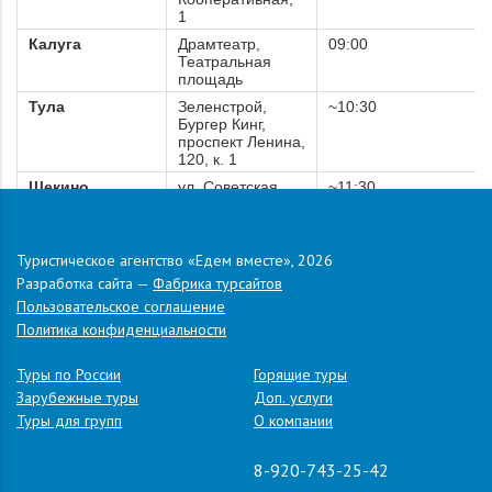
1
Калуга
Драмтеатр,
09:00
Театральная
площадь
Тула
Зеленстрой,
~10:30
Бургер Кинг,
проспект Ленина,
120, к. 1
Щекино
ул. Советская,
~11:30
27, бывший
кинотеатр Сокол
Ефремов
Красная
13:00
Туристическое агентство «Едем вместе», 2026
площадь, 1, МФЦ
Разработка сайта —
Фабрика турсайтов
Воронеж
магазин METRO
~ 16:00
Пользовательское соглашение
на Остужева, 56
Политика конфиденциальности
.
Адрес:
п. Джемете, ул. 1-й проезд, д. 10А
Туры по России
Горящие туры
Зарубежные туры
Доп. услуги
Туры для групп
О компании
8-920-743-25-42