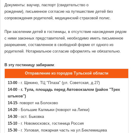
27.08
Документы: ваучер, паспорт (свидетельство о
19.08-
25950
50700
24650
28200
55200
26850
рождении), письменное согласие на путешествие детей без
30.08
сопровождения родителей, медицинский страховой полис.
.
22.08-
23950
39750
23200
26700
45200
25350
При заселении детей в гостиницы, в отсутствие нахождения рядом
02.09
с ними законных представителей, необходимо иметь письменное
25.08-
22950
37950
22300
25800
43350
24500
разрешение, составленное в свободной форме от одного из
05.09
родителей. Нотариальное согласие оформлять не обязательно.
.
28.08-
21950
36500
21400
24900
41550
23600
В эту гостиницу забираем
08.09
:
Отправление из городов Тульской области
31.08-
21300
34750
20500
23950
39750
22650
11.09
13-00
- г. Щекино, ТЦ "Плаза" (ул. Советская, д.27)
14-00
-
г. Тула, площадь перед Автовокзалом (район "Трех
03.09-
22750
44000
20900
25500
49500
23250
штыков")
14.09
14-15
- поворот на Болохово
06.09-
22400
43300
20900
25200
48900
22950
14-20
- Большие Калмыки (поворот на Липки)
17.09
14-30
- ост. Быковка
09.09-
21500
41500
20400
24200
46900
22300
15-10
- г. Новомосковск, гостиница Россия
20.09
15-30
- г. Узловая, пожарная часть на ул.Беклемищева