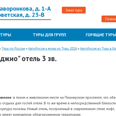
 Жаворонкова, д. 1-А
Заказ тура
Советская, д. 23-В
Позвон
 ТУРЫ
ТУРЫ ДЛЯ ГРУПП
ГОРЯЩИЕ ТУР
»
Туры по России
»
Автобусом к морю из Тулы 2026
»
Автобусом из Тулы в К
джио" отель 3 зв.
ожение:
в тихом и живописном месте на Пионерском проспекте, что обе
о отдыха для гостей отеля. В то же время в непосредственной близост
руктура поселка. Новый отель, построенный в современном стиле лофт,
с имеет компактную облагороженную территорию.