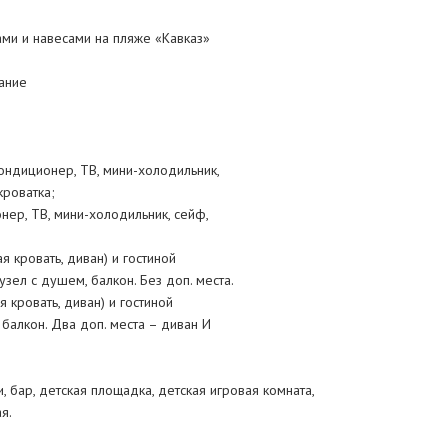
ами и навесами на пляже «Кавказ»
ание
ондиционер, ТВ, мини-холодильник,
кроватка;
нер, ТВ, мини-холодильник, сейф,
я кровать, диван) и гостиной
зел с душем, балкон. Без доп. места.
я кровать, диван) и гостиной
 балкон. Два доп. места – диван И
и, бар, детская площадка, детская игровая комната,
я.