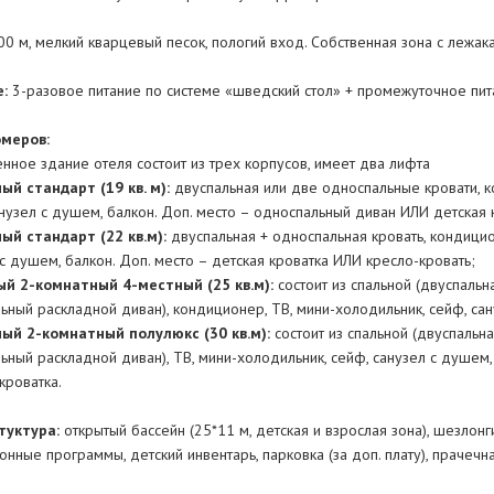
00 м, мелкий кварцевый песок, пологий вход. Собственная зона с лежак
:
3-разовое питание по системе «шведский стол» + промежуточное пит
меров:
нное здание отеля состоит из трех корпусов, имеет два лифта
ый стандарт (19 кв. м):
двуспальная или две односпальные кровати, к
нузел с душем, балкон. Доп. место – односпальный диван ИЛИ детская 
ый стандарт (22 кв.м):
двуспальная + односпальная кровать, кондицио
с душем, балкон. Доп. место – детская кроватка ИЛИ кресло-кровать;
й 2-комнатный 4-местный (25 кв.м):
состоит из спальной (двуспальна
ьный раскладной диван), кондиционер, ТВ, мини-холодильник, сейф, сану
ый 2-комнатный полулюкс (30 кв.м):
состоит из спальной (двуспальна
ьный раскладной диван), ТВ, мини-холодильник, сейф, санузел с душем,
кроватка.
туктура:
открытый бассейн (25*11 м, детская и взрослая зона), шезлонг
нные программы, детский инвентарь, парковка (за доп. плату), прачечна