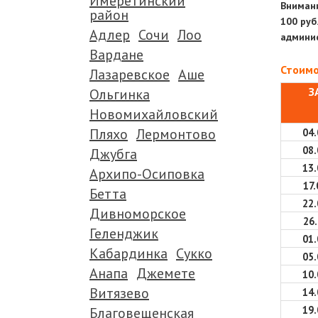
Имеретинский
Внимани
район
100 руб
Адлер
Сочи
Лоо
админис
.
Вардане
Стоимо
Лазаревское
Аше
З
Ольгинка
Новомихайловский
Пляхо
Лермонтово
04.
08.
Джубга
13.
Архипо-Осиповка
17.
Бетта
22.
Дивноморское
26.
Геленджик
01.
Кабардинка
Сукко
05.
Анапа
Джемете
10.
Витязево
14.
19.
Благовещенская