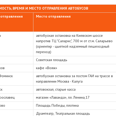
ОСТЬ, ВРЕМЯ И МЕСТО ОТПРАВЛЕНИЯ АВТОБУСОВ
 отправления
Место отправления
а
автобусная остановка на Киевском шоссе
напротив ТЦ "Саларис", 700 м от ст.м. Саларьево
(ориентир - цыетной надземный пешеходный
переход)
Советская площадь
хов
кафе «Вояж»
Фоминск
автобусная остановка за постом ГАИ на трассе в
направлении Москва - Калуга
ск
автовокзал, старые касса
рославец
магазин «Лаванда», пл. Ленина,17
ово
Площадь Победы, плотина
Драмтеатр, Театральная площадь