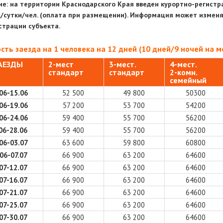
е: на территории Краснодарского Края введен курортно-регистр
./сутки/чел. (оплата при размещении). Информация может измен
трации субъекта.
сть заезда на 1 человека на 12 дней (10 дней/9 ночей на мес
АЕЗДЫ
2-мест
3-мест.
4-мест.
стандарт
стандарт
2-комн.
семейный
06-15.06
52 500
49 800
50300
06-19.06
57 200
53 700
54200
06-24.06
59 400
55 700
56200
06-28.06
59 400
55 700
56200
06-03.07
63 600
59 800
60800
06-07.07
66 900
63 200
64600
07-12.07
66 900
63 200
64600
07-16.07
66 900
63 200
64600
07-21.07
66 900
63 200
64600
07-25.07
66 900
63 200
64600
07-30.07
66 900
63 200
64600