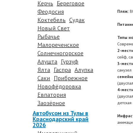
Керчь
Береговое
.
Феодосия
Пляж:
8
.
Коктебель
Судак
Питание
Новый Свет
.
Рыбачье
Типы но
Малореченское
Совреме
2-местн
Солнечногорское
сейф, са
Алушта
Гурзуф
3-местн
Ялта
Гаспра
Алупка
санузел 
семейны
Саки
Прибрежное
(двуспал
Новофёдоровка
4-местн
Евпатория
(двуспал
Заозёрное
детская 
.
Автобусом из Тулы в
Инфрас
Краснодарский край
анимацио
2026
.