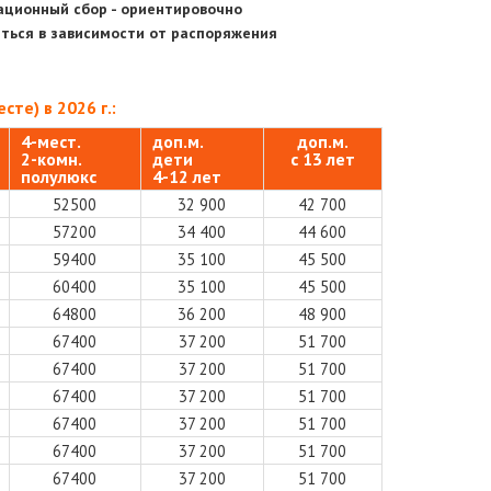
ационный сбор - ориентировочно
яться в зависимости от распоряжения
те) в 2026 г.:
4-мест.
доп.м.
доп.м.
2-комн.
дети
с 13 лет
полулюкс
4-12 л
ет
52500
32 900
42 700
57200
34 400
44 600
59400
35 100
45 500
60400
35 100
45 500
64800
36 200
48 900
67400
37 200
51 700
67400
37 200
51 700
67400
37 200
51 700
67400
37 200
51 700
67400
37 200
51 700
67400
37 200
51 700