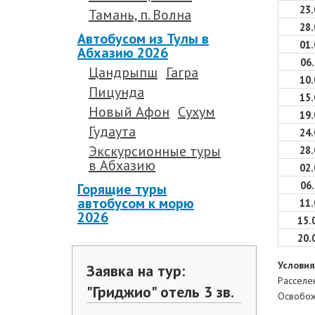
23.
Тамань, п. Волна
28.
Автобусом из Тулы в
01.
Абхазию 2026
06.
Цандрыпш
Гагра
10.
Пицунда
15.
Новый Афон
Сухум
19.
Гудаута
24.
Экскурсионные туры
28.
в Абхазию
02.
06.
Горящие туры
автобусом к морю
11.
2026
15.
20.
.
Условия
Заявка на тур:
Расселе
"Гриджио" отель 3 зв.
Освобож