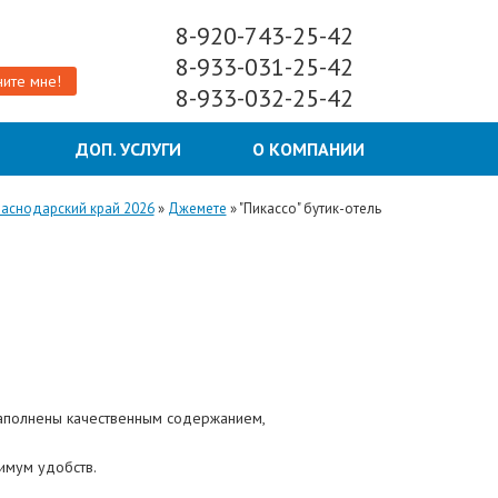
8-920-743-25-42
8-933-031-25-42
ите мне!
8-933-032-25-42
Ы
ДОП. УСЛУГИ
О КОМПАНИИ
раснодарский край 2026
»
Джемете
»
"Пикассо" бутик-отель
наполнены качественным содержанием,
имум удобств.