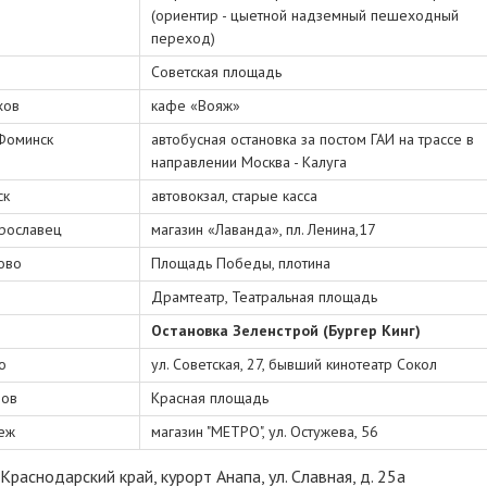
(ориентир - цыетной надземный пешеходный
переход)
Советская площадь
хов
кафе «Вояж»
Фоминск
автобусная остановка за постом ГАИ на трассе в
направлении Москва - Калуга
ск
автовокзал, старые касса
рославец
магазин «Лаванда», пл. Ленина,17
ово
Площадь Победы, плотина
Драмтеатр, Театральная площадь
Остановка Зеленстрой (Бургер Кинг)
о
ул. Советская, 27, бывший кинотеатр Сокол
ов
Красная площадь
еж
магазин "МЕТРО", ул. Остужева, 56
Краснодарский край, курорт Анапа, ул. Славная, д. 25а