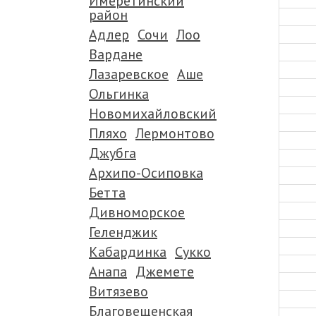
Имеретинский
район
Адлер
Сочи
Лоо
Вардане
Лазаревское
Аше
Ольгинка
Новомихайловский
Пляхо
Лермонтово
Джубга
Архипо-Осиповка
Бетта
Дивноморское
Геленджик
Кабардинка
Сукко
Анапа
Джемете
Витязево
Благовещенская