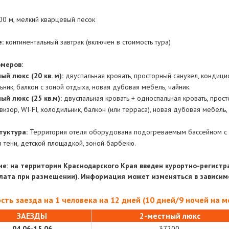
00 м, мелкий кварцевый песок
:
континентальный завтрак (включен в стоимость тура)
меров:
ый люкс (20 кв. м):
двуспальная кровать, просторный санузел, кондицио
ник, балкон с зоной отдыха, новая дубовая мебель, чайник.
ый люкс (25 кв.м):
двуспальная кровать + односпальная кровать, прост
изор, WI-FI, холодильник, балкон (или терраса), новая дубовая мебель, 
туктура:
Территория отеля оборудована подогреваемым бассейном с ш
 тени, детской площадкой, зоной барбекю.
е: на территории Краснодарского Края введен курортно-регистр
плата при размещении). Информация может изменяться в зависим
сть заезда на 1 человека на 12 дней (10 дней/9 ночей на мес
ЗАЕЗДЫ
2-местный
люкс
04.06-15.06
37200