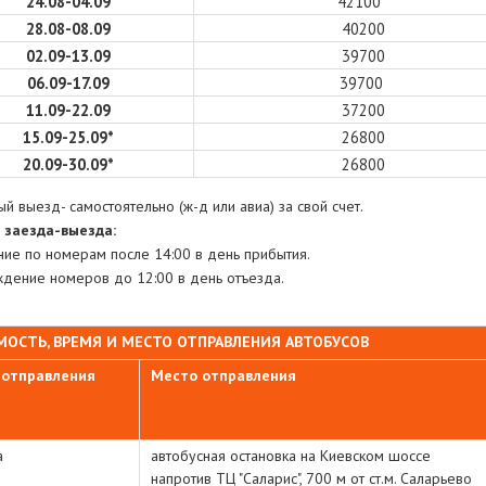
24.08-04.09
42100
28.08-08.09
40200
02.09-13.09
39700
06.09-17.09
39700
11.09-22.09
37200
15.09-25.09*
26800
20.09-30.09*
26800
й выезд- самостоятельно (ж-д или авиа) за свой счет.
 заезда-выезда:
ние по номерам после 14:00 в день прибытия.
дение номеров до 12:00 в день отъезда.
ОСТЬ, ВРЕМЯ И МЕСТО ОТПРАВЛЕНИЯ АВТОБУСОВ
 отправления
Место отправления
а
автобусная остановка на Киевском шоссе
напротив ТЦ "Саларис", 700 м от ст.м. Саларьево