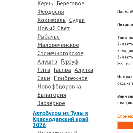
Керчь
Береговое
.
Феодосия
Пляж:
8
.
Коктебель
Судак
Питание
Новый Свет
.
Рыбачье
Типы но
Малореченское
2-местн
холодиль
Солнечногорское
3-местн
Алушта
Гурзуф
ЖК-телев
Ялта
Гаспра
Алупка
.
Инфрас
Саки
Прибрежное
отдыха в
Новофёдоровка
.
Евпатория
Внимани
Заозёрное
чел. (о
.
Автобусом из Тулы в
Стоимо
Краснодарский край
2026