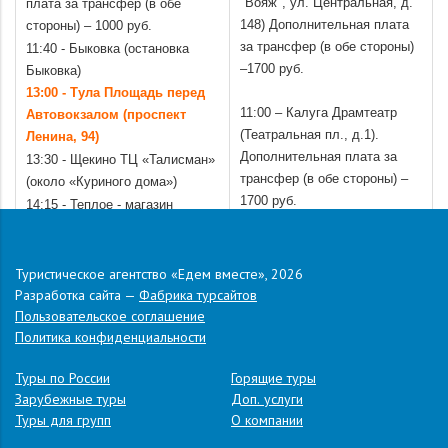
"Вояж", ул. Центральная, д.
плата за трансфер
(в обе
148) Дополнительная плата
стороны) – 1000 руб.
за трансфер (в обе стороны)
11:40 - Быковка (остановка
–1700 руб.
Быковка)
13:00 - Тула Площадь перед
11:00 – Калуга Драмтеатр
Автовокзалом (проспект
(Театральная пл., д.1).
Ленина, 94)
Дополнительная плата за
13:30 - Щекино ТЦ «Талисман»
трансфер (в обе стороны) –
(около «Куриного дома»)
1700 руб.
14:15 - Теплое - магазин
Стоимость трансфера в
"Магнит" (вдоль трассы)
одну сторону оплачивается
15:00 - Ефремов (Автовокзал,
по стоимости в оба конца
ул. Ленина, д. 64)
Туристическое агентство «Едем вместе», 2026
Разработка сайта —
Фабрика турсайтов
.
Пользовательское соглашение
Отправление автобуса из г. Геленджик - в 13.30 (ориентировочно)
Политика конфиденциальности
.
Адрес:
г. Геленджик, ул. Новороссийская, д.73.
Туры по России
Горящие туры
Зарубежные туры
Доп. услуги
Туры для групп
О компании