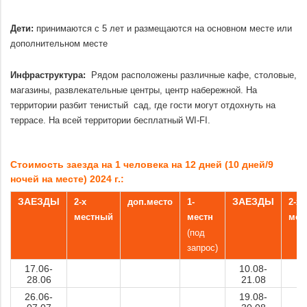
.
Дети:
принимаются с 5 лет и размещаются на основном месте или
дополнительном месте
.
Инфраструктура:
Рядом расположены различные кафе, столовые,
магазины, развлекательные центры, центр набережной. На
территории разбит тенистый сад, где гости могут отдохнуть на
террасе. На всей территории бесплатный WI-FI.
.
Стоимость заезда на 1 человека на 12 дней (10 дней/9
ночей на месте) 2024 г.:
ЗАЕЗДЫ
ЗАЕЗДЫ
2-х
доп.место
1-
2-х
местный
местн
мес
(под
запрос)
17.06-
10.08-
28.06
21.08
26.06-
19.08-