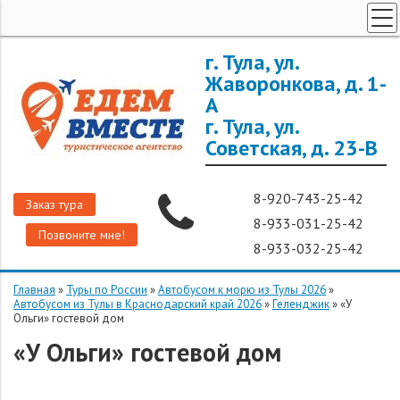
ТУРЫ ПО РОССИИ
г. Тула, ул.
Жаворонкова, д. 1-
ЗАРУБЕЖНЫЕ ТУРЫ
А
ТУРЫ ДЛЯ ГРУПП
г. Тула, ул.
ГОРЯЩИЕ ТУРЫ
Советская, д. 23-В
ДОП. УСЛУГИ
8-920-743-25-42
О КОМПАНИИ
Заказ тура
8-933-031-25-42
Позвоните мне!
8-933-032-25-42
Главная
»
Туры по России
»
Автобусом к морю из Тулы 2026
»
Автобусом из Тулы в Краснодарский край 2026
»
Геленджик
»
«У
Ольги» гостевой дом
«У Ольги» гостевой дом