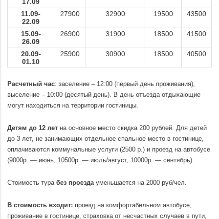
17.09
11.09-
27900
32900
19500
43500
22.09
15.09-
26900
31900
18500
41500
26.09
20.09-
25900
30900
18500
40500
01.10
.
Расчетный час
: заселение – 12:00 (первый день проживания),
выселение – 10:00 (десятый день). В день отъезда отдыхающие
могут находиться на территории гостиницы.
.
Детям до 12 лет
на основное место скидка 200 рублей. Для детей
до 3 лет, не занимающих отдельное спальное место в гостинице,
оплачиваются коммунальные услуги (2500 р.) и проезд на автобусе
(
9000р. — июнь, 10500р. — июль/август, 10000р. — сентябрь
).
.
Cтоимость тура
без проезда
уменьшается на 2000 руб/чел.
.
В стоимость входит:
проезд на комфортабельном автобусе,
проживание в гостинице, страховка от несчастных случаев в пути,