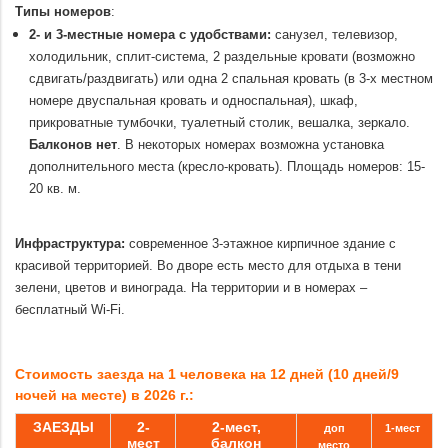
Типы номеров
:
2- и 3-местные номера с удобствами:
санузел, телевизор,
холодильник, сплит-система, 2 раздельные кровати (возможно
сдвигать/раздвигать) или одна 2 спальная кровать (в 3-х местном
номере двуспальная кровать и односпальная), шкаф,
прикроватные тумбочки, туалетный столик, вешалка, зеркало.
Балконов нет
. В некоторых номерах возможна установка
дополнительного места (кресло-кровать). Площадь номеров: 15-
20 кв. м.
.
Инфраструктура:
современное 3-этажное кирпичное здание с
красивой территорией. Во дворе есть место для отдыха в тени
зелени, цветов и винограда. На территории и в номерах –
бесплатный Wi-Fi.
.
Стоимость заезда на 1 человека на 12 дней (10 дней/9
ночей на месте) в 2026 г.:
ЗАЕЗДЫ
2-
2-мест,
доп
1-мест
мест
балкон
место