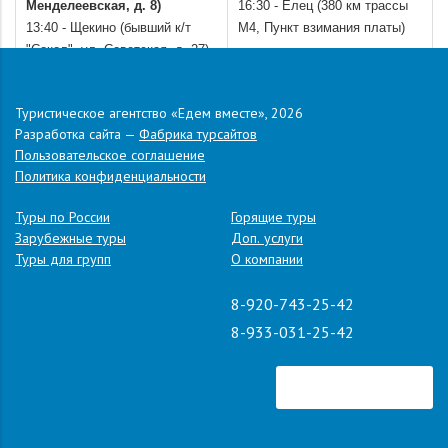
Менделеевская, д. 8)
16:30 - Елец (380 км трассы
13:40 - Щекино (бывший к/т
М4, Пункт взимания платы)
"Сокол", ул. Советская, д. 27)
15:00 - Ефремов (Автовокзал,
ул. Ленина, д. 64
Туристическое агентство «Едем вместе», 2026
.
Разработка сайта —
Фабрика турсайтов
Отправление автобуса из пос. Кабардинка — в 14:30
Пользовательское соглашение
(ориентировочно).
Политика конфиденциальности
.
Адрес:
пос. Кабардинка, ул. Революционная. 63А.
Туры по России
Горящие туры
Зарубежные туры
Доп. услуги
Туры для групп
О компании
8-920-743-25-42
8-933-031-25-42