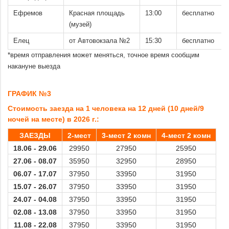
Ефремов
Красная площадь
13:00
бесплатно
(музей)
Елец
от Автовокзала №2
15:30
бесплатно
*время отправления может меняться, точное время сообщим
накануне выезда
.
ГРАФИК №3
Стоимость заезда на 1 человека на 12 дней (10 дней/9
ночей на месте) в 2026 г.:
ЗАЕЗДЫ
2-мест
3-мест 2 комн
4-мест 2 комн
18.06 -
29.06
29950
27950
25950
27.06 -
08.07
35950
32950
28950
06.07 -
17.07
37950
33950
31950
15.07 -
26.07
37950
33950
31950
24.07 -
04.08
37950
33950
31950
02.08 -
13.08
37950
33950
31950
11.08 -
22.08
37950
33950
31950