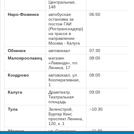
Центральная,
148
Наро-Фоминск
автобусная
06:50
остановка за
постом ГАИ
(Ространснадзор)
на трассе в
направлении
Москва - Калуга
Обнинск
автовокзал
07:30
Малоярославец
магазин
08:00
«Лаванда», пл.
Ленина, 17
Кондрово
автовокзал, ул.
08:00
Кооперативная,
1
Калуга
Драмтеатр,
09:00
Театральная
площадь
Тула
Зеленстрой,
~10:30
Бургер Кинг,
проспект Ленина,
120, к. 1
Щекино
ул. Советская,
~11:30