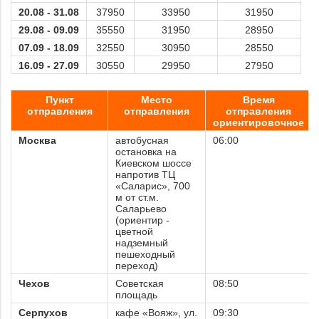
20.08 -
31.08
37950
33950
31950
29.08 -
09.09
35550
31950
28950
07.09 -
18.09
32550
30950
28550
16.09 -
27.09
30550
29950
27950
.
Пункт
Место
Время
отправления
отправления
отправления
ориентировочное
Москва
автобусная
06:00
остановка на
Киевском шоссе
напротив ТЦ
«Саларис», 700
м от ст.м.
Саларьево
(ориентир -
цветной
надземный
пешеходный
переход)
Чехов
Советская
08:50
площадь
Серпухов
кафе «Вояж», ул.
09:30