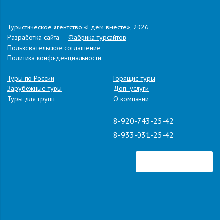
27, бывший
кинотеатр Сокол
Ефремов
Красная
13:00
Туристическое агентство «Едем вместе», 2026
площадь, 1, МФЦ
Разработка сайта —
Фабрика турсайтов
Воронеж
магазин METRO
~ 16:00
Пользовательское соглашение
на Остужева, 56
Политика конфиденциальности
.
Адрес:
Лазаревское, ул. Победы д. 158
Туры по России
Горящие туры
Зарубежные туры
Доп. услуги
Туры для групп
О компании
8-920-743-25-42
8-933-031-25-42