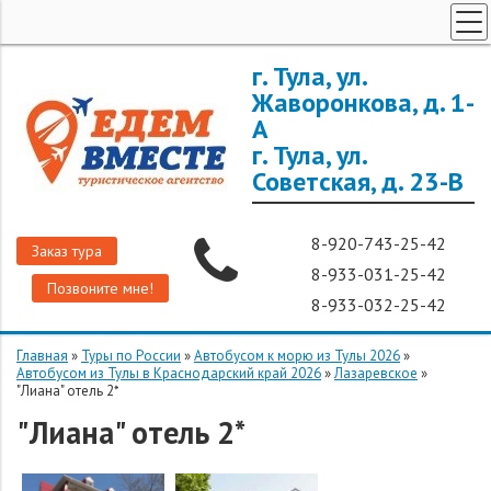
ТУРЫ ПО РОССИИ
г. Тула, ул.
Жаворонкова, д. 1-
ЗАРУБЕЖНЫЕ ТУРЫ
А
ТУРЫ ДЛЯ ГРУПП
г. Тула, ул.
ГОРЯЩИЕ ТУРЫ
Советская, д. 23-В
ДОП. УСЛУГИ
8-920-743-25-42
О КОМПАНИИ
Заказ тура
8-933-031-25-42
Позвоните мне!
8-933-032-25-42
Главная
»
Туры по России
»
Автобусом к морю из Тулы 2026
»
Автобусом из Тулы в Краснодарский край 2026
»
Лазаревское
»
"Лиана" отель 2*
"Лиана" отель 2*