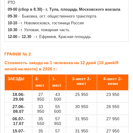
РТО
09-00 (сбор в 8.30) - г. Тула, площадь Московского вокзала
09-30
- Быковка, ост. общественного транспорта
10-10
- г. Новомосковск, гостиница Россия
10-30
- г. Узловая, пожарная часть
12-00 – 12.30
- г. Ефремов, Красная площадь.
.
ГРАФИК № 2
Стоимость заезда на 1 человека на 12 дней (10 дней/9
ночей на месте) в 2026 г.:
3-мест 2-
4-мест 2-
ЗАЕЗДЫ
2-
1-
мест
комн
мест
мест
18.06-
27
43
25 950
23 950
29.06
950
500
27.06-
33
55
30 950
26 950
08.07
950
500
06.07-
35
57
31 950
27 950
17.07
550
950
15.07-
35
57
31 950
27 950