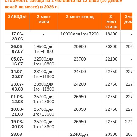
Стоимость заезда на 1 человека на 12 дней (10 дней/9
ночей на месте) в 2026 г.:
ЗАЕЗДЫ
2-мест
2-мест станд
3-
3мес
мини
мест
доми
станд
17.06-
-
16900для1го+7200
18400
-
28.06
26.06-
19500для
20900
20200
2020
07.07
1го+8800
05.07-
22500для
23700
22100
-
16.07
1го+10800
14.07-
23100для
24400
22750
2275
25.07
1го+11800
23.07-
23800для
24200
22750
2275
03.08
1го+11800
01.08-
25700для
26950
22750
2275
12.08
1го+13600
10.08-
25700для
26950
22750
2275
21.08
1го+13600
19.08-
25700для
26950
22750
2275
30.08
1го+13600
28.08-
-
22400для
20300
2030