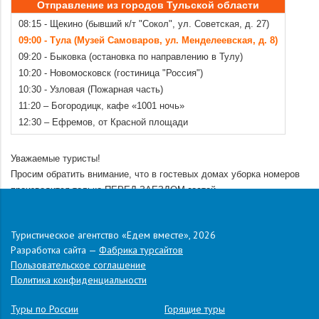
Отправление из городов Тульской области
08:15 - Щекино (бывший к/т "Сокол", ул. Советская, д. 27)
09:00 - Тула (Музей Самоваров, ул. Менделеевская, д. 8)
09:20 - Быковка (остановка по направлению в Тулу)
10:20 - Новомосковск (гостиница "Россия")
10:30 - Узловая (Пожарная часть)
11:20 – Богородицк, кафе «1001 ночь»
12:30 – Ефремов, от Красной площади
.
Уважаемые туристы!
Просим обратить внимание, что в гостевых домах уборка номеров
производится только ПЕРЕД ЗАЕЗДОМ гостей
Банные принадлежности и полотенца не предоставляются (если в
описании не указано обратное)
Туристическое агентство «Едем вместе», 2026
Автобус доставляет гостей к гостевым домам на максимально
Разработка сайта —
Фабрика турсайтов
близкое расстояние исходя из габаритов автобуса и ПДД
Пользовательское соглашение
.
Политика конфиденциальности
Адрес:
Лазаревское, ул. Лазарева, д. 202а
.
Туры по России
Горящие туры