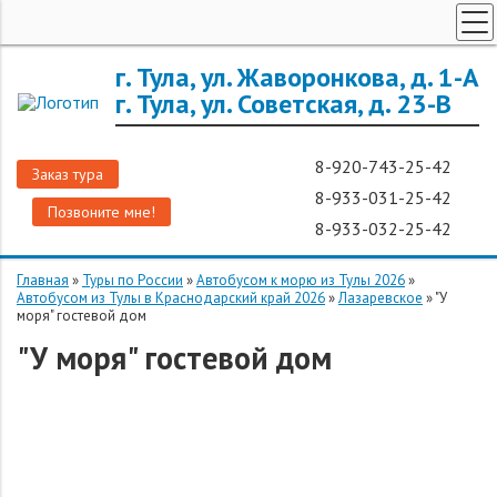
ТУРЫ ПО РОССИИ
г. Тула, ул. Жаворонкова, д. 1-А
г. Тула, ул. Советская, д. 23-В
ЗАРУБЕЖНЫЕ ТУРЫ
ТУРЫ ДЛЯ ГРУПП
8-920-743-25-42
Заказ тура
ГОРЯЩИЕ ТУРЫ
8-933-031-25-42
Позвоните мне!
ДОП. УСЛУГИ
8-933-032-25-42
О КОМПАНИИ
Главная
»
Туры по России
»
Автобусом к морю из Тулы 2026
»
Автобусом из Тулы в Краснодарский край 2026
»
Лазаревское
»
"У
моря" гостевой дом
"У моря" гостевой дом