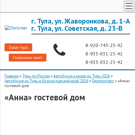
ТУРЫ ПО РОССИИ
г. Тула, ул. Жаворонкова, д. 1-А
г. Тула, ул. Советская, д. 23-В
ЗАРУБЕЖНЫЕ ТУРЫ
ТУРЫ ДЛЯ ГРУПП
8-920-743-25-42
Заказ тура
ГОРЯЩИЕ ТУРЫ
8-933-031-25-42
Позвоните мне!
ДОП. УСЛУГИ
8-933-032-25-42
О КОМПАНИИ
Главная
»
Туры по России
»
Автобусом к морю из Тулы 2026
»
Автобусом из Тулы в Краснодарский край 2026
»
Лермонтово
»
«Анна»
гостевой дом
«Анна» гостевой дом