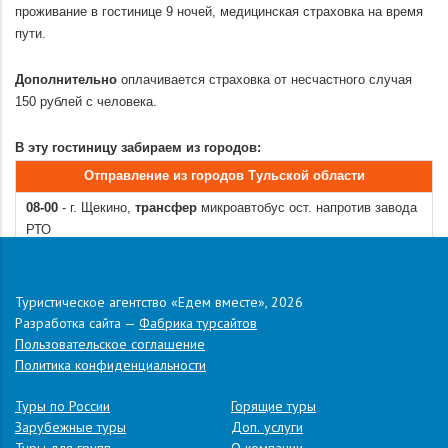
проживание в гостинице 9 ночей, медицинская страховка на время
пути.
.
Дополнительно
оплачивается страховка от несчастного случая
150 рублей с человека.
.
В эту гостиницу забираем из городов:
Отправление из городов Тульской области
08-00
- г. Щекино,
трансфер
микроавтобус ост. напротив завода
РТО
09-00 (сбор в 8.30) - г. Тула, площадь Московского вокзала
09-30
- Быковка, ост. общественного транспорта
10-10
- г. Новомосковск, гостиница Россия
Туристическое агентство «Едем вместе», 2026
Разработка сайта —
Фабрика турсайтов
10-30
- г. Узловая, пожарная часть
Пользовательское соглашение
12-00 – 12.30
- г. Ефремов, Красная площадь.
Политика конфиденциальности
.
Адрес:
п. Лермонтово, ул. Совхозная, д. 12
Туры по России
Горящие туры
Зарубежные туры
Доп. услуги