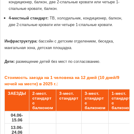
кондиционер, балкон, две 2-спальные кровати или четыре 1-
спальные кровати, балкон.
4-местный стандарт:
ТВ, холодильник, кондиционер, балкон,
две 2-спальные кровати или четыре 1-спальные кровати.
.
Инфраструктура:
бассейн с детским отделением, беседка,
мангальная зона, детская площадка.
.
Дети:
р
азмещение детей без мест по согласованию.
.
Стоимость заезда на 1 человека на 12 дней (10 дней/9
ночей на месте) в 2025 г.:
ЗАЕЗДЫ
2-мест.
3-мест.
3-мест.
1-мест.
стандарт
стандарт
стандарт
стандарт
с
с
с
балконом
балконом
балконом
04.06-
15.06
13.06-
24.06