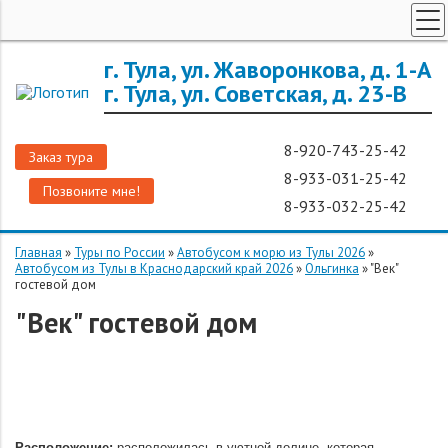
ТУРЫ ПО РОССИИ
г. Тула, ул. Жаворонкова, д. 1-А
г. Тула, ул. Советская, д. 23-В
ЗАРУБЕЖНЫЕ ТУРЫ
ТУРЫ ДЛЯ ГРУПП
8-920-743-25-42
Заказ тура
ГОРЯЩИЕ ТУРЫ
8-933-031-25-42
Позвоните мне!
ДОП. УСЛУГИ
8-933-032-25-42
О КОМПАНИИ
Главная
»
Туры по России
»
Автобусом к морю из Тулы 2026
»
Автобусом из Тулы в Краснодарский край 2026
»
Ольгинка
»
"Век"
гостевой дом
"Век" гостевой дом