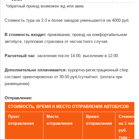
*обратный проезд возможен жд или авиа
.
Стоимость тура на 2-3 и более заездов уменьшается на 4000 руб.
.
В стоимость входит:
проживание, проезд на комфортабельном
автобусе, групповая страховка от несчастного случая.
.
Расчетный час
: заселение после 14:00, выселение в 12:00.
.
Дополнительно оплачивается:
курортно-регистрационный сбор
составит ориентировочно от 30-50 руб./сутки/чел. (оплата при
размещении).
.
Отправление:
СТОИМОСТЬ, ВРЕМЯ И МЕСТО ОТПРАВЛЕНИЯ АВТОБУСОВ
Пункт
Место
Время
Стоимост
отправления
отправления
отправления
на 1 чел./
руб.
туда -