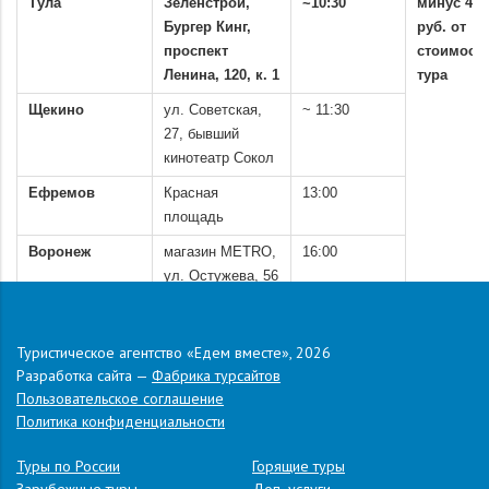
Тула
Зеленстрой,
~10:30
минус 400
Бургер Кинг,
руб. от
проспект
стоимост
Ленина, 120, к. 1
тура
Щекино
ул. Советская,
~ 11:30
27, бывший
кинотеатр Сокол
Ефремов
Красная
13:00
площадь
Воронеж
магазин METRO,
16:00
ул. Остужева, 56
.
Туристическое агентство «Едем вместе», 2026
.
Разработка сайта —
Фабрика турсайтов
.
Пользовательское соглашение
Адрес:
Краснодарский край, Туапсинский район, Ольгинка,
Политика конфиденциальности
микрорайон Звездный, 5 А.
.
Туры по России
Горящие туры