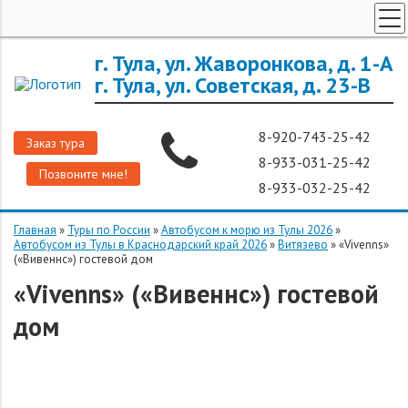
ТУРЫ ПО РОССИИ
г. Тула, ул. Жаворонкова, д. 1-А
г. Тула, ул. Советская, д. 23-В
ЗАРУБЕЖНЫЕ ТУРЫ
ТУРЫ ДЛЯ ГРУПП
8-920-743-25-42
Заказ тура
ГОРЯЩИЕ ТУРЫ
8-933-031-25-42
Позвоните мне!
ДОП. УСЛУГИ
8-933-032-25-42
О КОМПАНИИ
Главная
»
Туры по России
»
Автобусом к морю из Тулы 2026
»
Автобусом из Тулы в Краснодарский край 2026
»
Витязево
»
«Vivenns»
(«Вивеннс») гостевой дом
«Vivenns» («Вивеннс») гостевой
дом