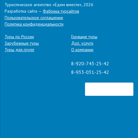
Стоимость трансфера в
Туристическое агентство «Едем вместе», 2026
"Магнит" (вдоль трассы)
одну сторону оплачивается
Разработка сайта —
Фабрика турсайтов
15:00 - Ефремов (Автовокзал,
Пользовательское соглашение
по стоимости в оба конца
ул. Ленина, д. 64)
Политика конфиденциальности
.
Адрес:
г. Анапа, п. Витязево, ул. Черноморская, д.166.
Туры по России
Горящие туры
Зарубежные туры
Доп. услуги
Туры для групп
О компании
8-920-743-25-42
8-933-031-25-42