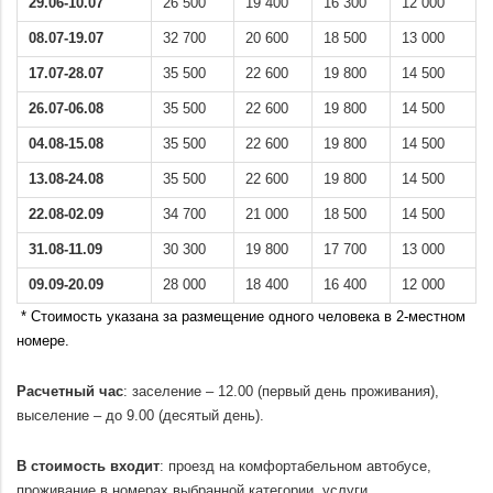
29.06-10.07
26 500
19 400
16 300
12 000
08.07-19.07
32 700
20 600
18 500
13 000
17.07-28.07
35 500
22 600
19 800
14 500
26.07-06.08
35 500
22 600
19 800
14 500
04.08-15.08
35 500
22 600
19 800
14 500
13.08-24.08
35 500
22 600
19 800
14 500
22.08-02.09
34 700
21 000
18 500
14 500
31.08-11.09
30 300
19 800
17 700
13 000
09.09-20.09
28 000
18 400
16 400
12 000
* Стоимость указана за размещение одного человека в 2-местном
номере.
.
Расчетный час
: заселение – 12.00 (первый день проживания),
выселение – до 9.00 (десятый день).
.
В стоимость входит
: проезд на комфортабельном автобусе,
проживание в номерах выбранной категории, услуги