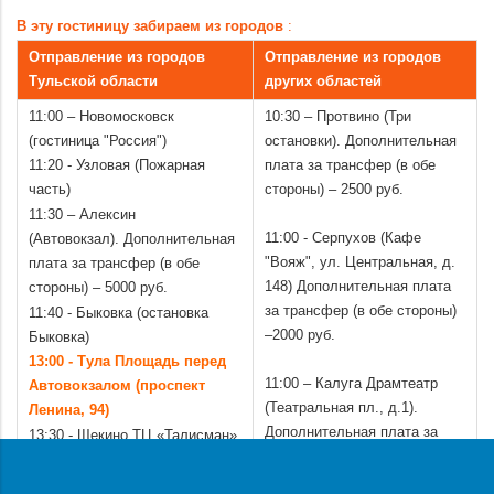
.
В эту гостиницу забираем из городов
:
Отправление из городов
Отправление из городов
Тульской области
других областей
11:00 – Новомосковск
10:30 – Протвино (Три
(гостиница "Россия")
остановки). Дополнительная
11:20 - Узловая (Пожарная
плата за трансфер (в обе
часть)
стороны) – 2500 руб.
11:30 – Алексин
11:00 - Серпухов (Кафе
(Автовокзал). Дополнительная
"Вояж", ул. Центральная, д.
плата за трансфер
(в обе
148) Дополнительная плата
стороны) – 5000 руб.
за трансфер (в обе стороны)
11:40 - Быковка (остановка
–2000 руб.
Быковка)
13:00 - Тула Площадь перед
11:00 – Калуга Драмтеатр
Автовокзалом (проспект
(Театральная пл., д.1).
Ленина, 94)
Дополнительная плата за
13:30 - Щекино ТЦ «Талисман»
трансфер (в обе стороны) –
(около «Куриного дома»)
2000 руб.
14:15 - Теплое - магазин