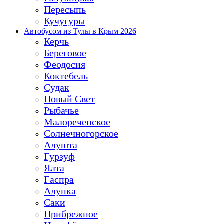
Пересыпь
Кучугуры
Автобусом из Тулы в Крым 2026
Керчь
Береговое
Феодосия
Коктебель
Судак
Новый Свет
Рыбачье
Малореченское
Солнечногорское
Алушта
Гурзуф
Ялта
Гаспра
Алупка
Саки
Прибрежное