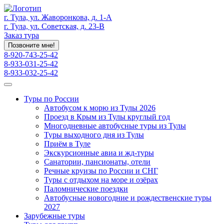
г. Тула, ул. Жаворонкова, д. 1-А
г. Тула, ул. Советская, д. 23-В
Заказ тура
Позвоните мне!
8-920-743-25-42
8-933-031-25-42
8-933-032-25-42
Туры по России
Автобусом к морю из Тулы 2026
Проезд в Крым из Тулы круглый год
Многодневные автобусные туры из Тулы
Туры выходного дня из Тулы
Приём в Туле
Экскурсионные авиа и жд-туры
Санатории, пансионаты, отели
Речные круизы по России и СНГ
Туры с отдыхом на море и озёрах
Паломнические поездки
Автобусные новогодние и рождественские туры
2027
Зарубежные туры