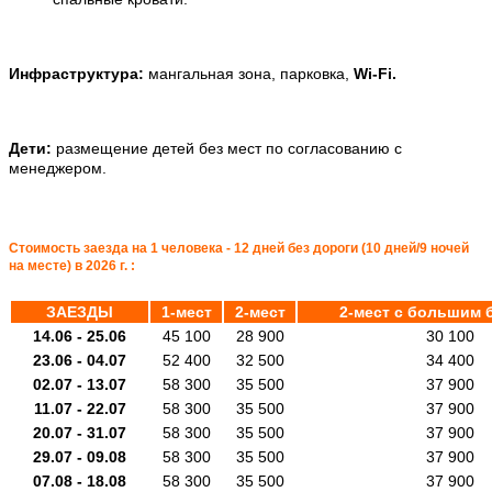
.
Инфраструктура:
мангальная зона, парковка,
Wi-Fi.
.
Дети:
размещение детей без мест по согласованию с
менеджером.
.
Стоимость заезда на 1 человека - 12 дней без дороги (10 дней/9 ночей
на месте) в 2026 г. :
ЗАЕЗДЫ
1-мест
2-мест
2-мест с большим 
14.06 - 25.06
45 100
28 900
30 100
23.06 -
04.07
52 400
32 500
34 400
02.07 -
13.07
58 300
35 500
37 900
11.07 -
22.07
58 300
35 500
37 900
20.07 -
31.07
58 300
35 500
37 900
29.07 -
09.08
58 300
35 500
37 900
07.08 -
18.08
58 300
35 500
37 900