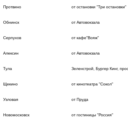
Протвино
от остановки "Три остановки"
Обнинск
от Автовокзала
Серпухов
от кафе"Вояж"
Алексин
от Автовокзала
Тула
Зеленстрой, Бургер Кинг, прос
Щекино
от кинотеатра "Сокол"
Узловая
от Пруда
Новомосковск
от гостиницы "Россия"