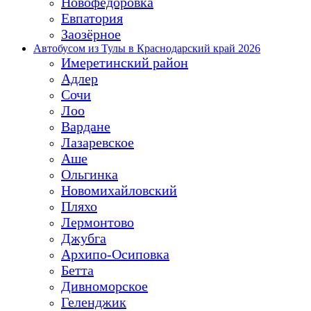
Новофёдоровка
Евпатория
Заозёрное
Автобусом из Тулы в Краснодарский край 2026
Имеретинский район
Адлер
Сочи
Лоо
Вардане
Лазаревское
Аше
Ольгинка
Новомихайловский
Пляхо
Лермонтово
Джубга
Архипо-Осиповка
Бетта
Дивноморское
Геленджик