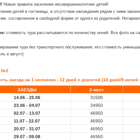
!
Новые правила заселения несовершеннолетних детей!
лении детей в гостиницы, в отсутствие нахождения рядом с ними закон
ние, составленное в свободной форме от одного из родителей. Нотариа
ие:
стоимость тура рассчитывается по количеству ночей. Все фото на са
ировании тура без транспортного обслуживания, его стоимость уменьшает
юль и август)
 №2
ть заезда на 1 человека - 12 дней с дорогой (10 дней/9 ночей н
ЗАЕЗДЫ
2-мест
14.06 -
25.06
31500
23.06 -
04.07
34950
02.07 -
13.07
46950
11.07 -
22.07
46950
20.07 -
31.07
46950
29.07 -
09.08
46950