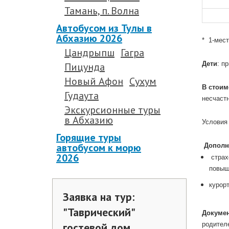
Тамань, п. Волна
Автобусом из Тулы в
.
Абхазию 2026
* 1-мес
Цандрыпш
Гагра
.
Пицунда
Дети
: п
.
Новый Афон
Сухум
В стоим
Гудаута
несчаст
Экскурсионные туры
.
в Абхазию
Условия
.
Горящие туры
автобусом к морю
Дополн
2026
страхо
повыш
курор
Заявка на тур:
.
"Таврический"
Докуме
гостевой дом
родител