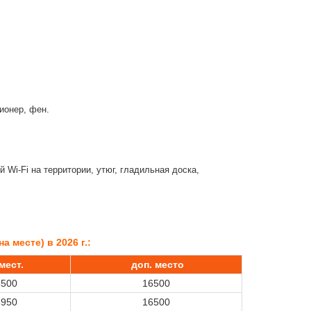
ционер, фен.
 Wi-Fi на территории, утюг, гладильная доска,
а месте) в 2026 г.:
 мест.
доп.
место
8500
16500
8950
16500