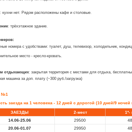
: кухни нет. Рядом расположены кафе и столовые.
ение
: трёхэтажное здание.
омеров:
тные номера с удобствами: туалет, душ, телевизор, холодильник, конди
ительное место - кресло-кровать.
ам отдыхающих
: закрытая территория с местами для отдыха, бесплатный
ая машина за доп. плату (~300 руб./загрузка)
 №1
ть заезда на 1 человека - 12 дней с дорогой (10 дней/9 ночей н
ЗАЕЗДЫ
2-мест
1*-
14.06-25.06
29500
4
20.06-01.07
29950
4