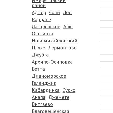
Имеретинский
район
Адлер
Сочи
Лоо
Вардане
Лазаревское
Аше
Ольгинка
Новомихайловский
Пляхо
Лермонтово
Джубга
Архипо-Осиповка
Бетта
Дивноморское
Геленджик
Кабардинка
Сукко
Анапа
Джемете
Витязево
Благовещенская