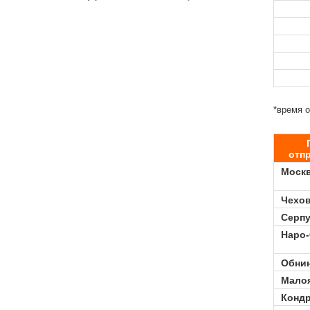
.
*время 
.
отп
Моск
Чехо
Серп
Наро
Обни
Мало
Конд