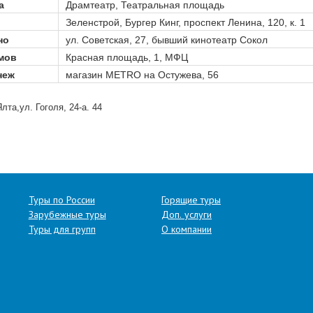
а
Драмтеатр, Театральная площадь
Зеленстрой, Бургер Кинг, проспект Ленина, 120, к. 1
но
ул. Советская, 27, бывший кинотеатр Сокол
мов
Красная площадь, 1, МФЦ
неж
магазин METRO на Остужева, 56
лта,ул. Гоголя, 24-а. 44
Туры по России
Горящие туры
Зарубежные туры
Доп. услуги
Туры для групп
О компании