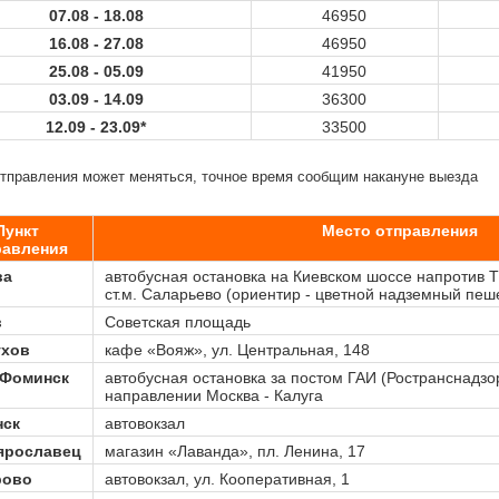
07.08 -
18.08
46950
16.08 -
27.08
46950
25.08 -
05.09
41950
03.09 -
14.09
36300
12.09 -
23.09
*
33500
отправления может меняться, точное время сообщим накануне выезда
Пункт
Место отправления
равления
ва
автобусная остановка на Киевском шоссе напротив Т
ст.м. Саларьево (ориентир - цветной надземный пе
в
Советская площадь
ухов
кафе «Вояж», ул. Центральная, 148
-Фоминск
автобусная остановка за постом ГАИ (Ространснадзор
направлении Москва - Калуга
нск
автовокзал
ярославец
магазин «Лаванда», пл. Ленина, 17
рово
автовокзал, ул. Кооперативная, 1