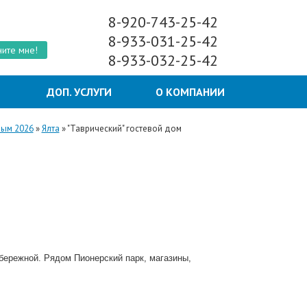
8-920-743-25-42
8-933-031-25-42
ите мне!
8-933-032-25-42
Ы
ДОП. УСЛУГИ
О КОМПАНИИ
рым 2026
»
Ялта
»
"Таврический" гостевой дом
абережной. Рядом Пионерский парк, магазины,