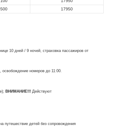
7100
17950
1500
17950
ице 10 дней / 9 ночей, страховка пассажиров от
, освобождение номеров до 11:00.
е);
ВНИМАНИЕ!!!
Действуют
 на путешествие детей без сопровождения