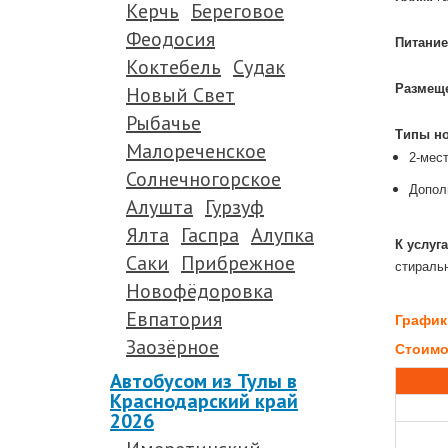
Керчь
Береговое
.
Феодосия
Питание
Коктебель
Судак
.
Новый Свет
Размещ
.
Рыбачье
Типы н
Малореченское
2-мес
Солнечногорское
Дополн
Алушта
Гурзуф
.
Ялта
Гаспра
Алупка
К услуг
Саки
Прибрежное
стиральн
Новофёдоровка
.
Евпатория
График
Заозёрное
Стоимос
Автобусом из Тулы в
Краснодарский край
2026