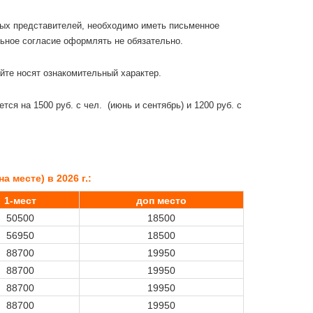
ных представителей, необходимо иметь письменное
льное согласие оформлять не обязательно.
йте носят ознакомительный характер.
ся на 1500 руб. с чел. (июнь и сентябрь) и 1200 руб. с
а месте) в 2026 г.:
1-мест
доп место
50500
18500
56950
18500
88700
19950
88700
19950
88700
19950
88700
19950