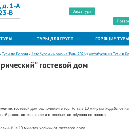
 д. 1-А
 23-В
Заказ тура
Позвон
 ТУРЫ
ТУРЫ ДЛЯ ГРУПП
ГОРЯЩИЕ ТУР
»
Туры по России
»
Автобусом к морю из Тулы 2026
»
Автобусом из Тулы в К
врический" гостевой дом
ожение
: гостевой дом расположен в гор. Ялта в 10 минутах ходьбы от н
вый рынок, аптека, кафе и столовые, автобусная остановка.
лечный, в 10 минутах ходьбы от гостевого дома.