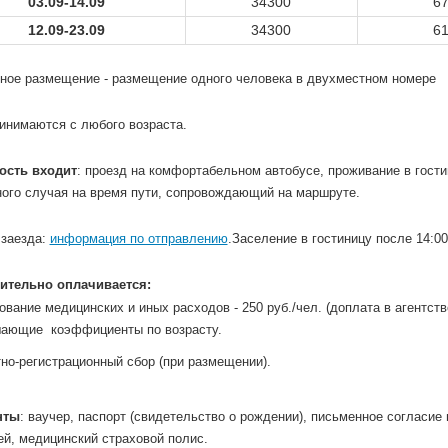
03.09-14.09
34300
6
12.09-23.09
34300
6
тное размещение - размещение одного человека в двухместном номере
ринимаются с любого возраста.
ость входит
: проезд на комфортабельном автобусе, проживание в гостин
ного случая на время пути, сопровождающий на маршруте.
 заезда:
информация по отправлению
.Заселение в гостиницу после 14:00
ительно оплачивается:
вание медицинских и иных расходов - 250 руб./чел. (доплата в агентств
ающие коэффициенты по возрасту.
тно-регистрационный сбор (при размещении).
нты
: ваучер, паспорт (свидетельство о рождении), письменное согласие
ей, медицинский страховой полис.